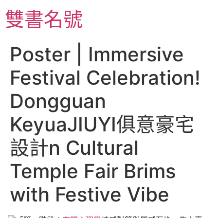
跳
雙書名號
至
主
要
Poster | Immersive
內
容
Festival Celebration!
Dongguan
KeyuaJIUYI俱意豪宅
設計n Cultural
Temple Fair Brims
with Festive Vibe