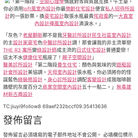
「第一階段：
空間心理學
情感對等與質感互換。牛土豪，
你必須用
loft風室內設計
你最
樂齡住宅設計
便宜
私人招待所設
計
的一張鈔票，換
豪宅設計
取張水瓶最貴
侘寂風
的一
大直室
內設計
禪風室內設計
滴淚水。」
「灰色？
老屋翻新
那不是我
牙醫診所設計
民生社區室內設計
的主
設計家豪宅
色
中醫診所設計
調！那會讓我的非主流單戀
THE R3 寓所
變
綠設計師
成主流的
日式住宅設計
普通愛戀！
這太不水
健康住宅
瓶座了！
親子空間設計
」
醫美診所設計
「第二階段
養生住宅
：顏色與氣味的完
遊艇設
計
會所設計
美協調。
天母室內設計
張水瓶，你必須將你的怪
誕藍色
綠裝修設計
，
身心診所設計
調配
客變設計
成我咖啡館
牆壁的灰度百分之
商業空間室內設計
五十一點二。」
無毒建
材
新古典設計
TC:jiuyi9follow8 69aef232bccf09.35413636
發佈留言
發佈留言必須填寫的電子郵件地址不會公開。
必填欄位標示