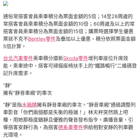
通俗常搭客會員乘車積分為票面金額的5倍；14至28周歲的
常搭客會員乘車積分為票面金額的10倍；60周歲及以上的常
搭客會員乘車積分為票面金額的15倍；購票時選擇學生優惠
票就不克不
Bentley零件
及疊加以上優惠，積分依照票面金額
5倍計算。
台北汽車零件
乘車積分還新
Skoda零件
增列車座位升席效
能。乘車途中，搭客可掃描座椅扶手上的“鐵路暢行”二維碼登
記升席需求。
“靜”
擁有“靜音車廂”的車次
“靜”是指
水箱精
擁有靜音車廂的車次。“靜音車廂”通過調整列
車影音「你們兩個都是失衡的極端！」林天秤突然跳上吧
檯，用她那極度鎮靜且優雅的聲音發布指令。廣播音量、引
導搭客安靜行為，為搭客
德系車零件
供給相對安靜的列車觀
光環境。