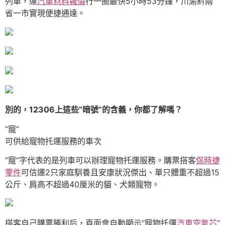
列車，運
汽車材料報價
行一圈最快5小時53分鐘，川渝黔兩
省一市實現便捷通達。
別的，12306上這些“暗號”的含義，你都了解嗎？
“寵”
可供給寵物托運服務的車次
“寵”字代表的是列車可以辦理寵物托運服務。購票搭客
保時捷
零件
可信運2只家庭馴養且安康狀況傑出、單只體重不超過15
公斤、肩高不超過40厘米的貓、犬類寵物。
搭客自己購票勝利后，頁面會自動顯示“寵物托運
汽車空氣芯
”