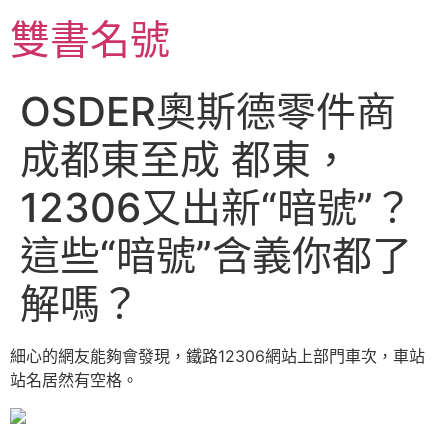
跳
雙書名號
至
主
要
OSDER奧斯德零件商
內
容
成都東至成 都東，
12306又出新“暗號”？
這些“暗號”含義你都了
解嗎？
細心的網友能夠會發現，鐵路12306網站上部門車次，車站
站名居然有空格。