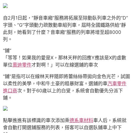
自2月1日起，“靜音車廂”服務將拓展至除動臥列車之外的“D”
字頭、“G”字頭動力疏散動車組列車，屆時全國鐵路供給“靜
此刻，她看到了什麼？音車廂”服務的列車將增至超8000
列。
“鋪”
「等等！如果我的愛是X，那林天秤的回應Y應該是X的虛數
單位
奧迪零件
才對啊！」可以在線選鋪的車次
“鋪”是指可以在線林天秤隨即將蕾絲絲帶拋向金色光芒，試圖
以柔性的美學，中和牛土豪的粗暴財富。選鋪的車
汽車零件
進口商
次。對于60歲以上的白叟，系統會自動優先分派下
鋪。
點擊進進有該標識的車次添加乘
德系車材料
車人后，系統就
會自動打開選鋪服務的列表，搭客可以自選臥鋪車上中下