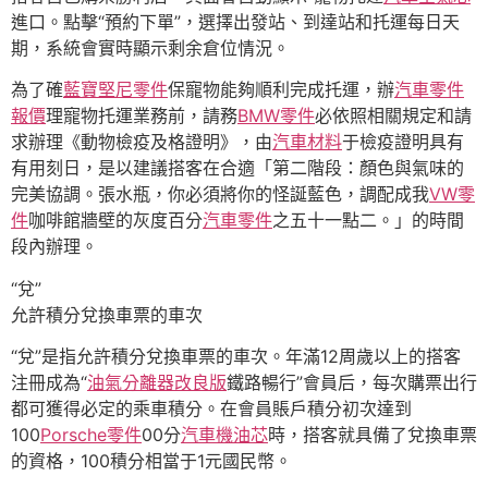
進口。點擊“預約下單”，選擇出發站、到達站和托運每日天
期，系統會實時顯示剩余倉位情況。
為了確
藍寶堅尼零件
保寵物能夠順利完成托運，辦
汽車零件
報價
理寵物托運業務前，請務
BMW零件
必依照相關規定和請
求辦理《動物檢疫及格證明》，由
汽車材料
于檢疫證明具有
有用刻日，是以建議搭客在合適「第二階段：顏色與氣味的
完美協調。張水瓶，你必須將你的怪誕藍色，調配成我
VW零
件
咖啡館牆壁的灰度百分
汽車零件
之五十一點二。」的時間
段內辦理。
“兌”
允許積分兌換車票的車次
“兌”是指允許積分兌換車票的車次。年滿12周歲以上的搭客
注冊成為“
油氣分離器改良版
鐵路暢行”會員后，每次購票出行
都可獲得必定的乘車積分。在會員賬戶積分初次達到
100
Porsche零件
00分
汽車機油芯
時，搭客就具備了兌換車票
的資格，100積分相當于1元國民幣。