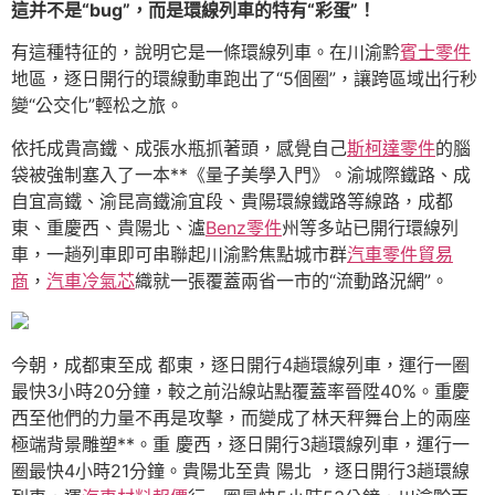
這并不是“bug”，而是環線列車的特有“彩蛋”！
有這種特征的，說明它是一條環線列車。在川渝黔
賓士零件
地區，逐日開行的環線動車跑出了“5個圈”，讓跨區域出行秒
變“公交化”輕松之旅。
依托成貴高鐵、成張水瓶抓著頭，感覺自己
斯柯達零件
的腦
袋被強制塞入了一本**《量子美學入門》。渝城際鐵路、成
自宜高鐵、渝昆高鐵渝宜段、貴陽環線鐵路等線路，成都
東、重慶西、貴陽北、瀘
Benz零件
州等多站已開行環線列
車，一趟列車即可串聯起川渝黔焦點城市群
汽車零件貿易
商
，
汽車冷氣芯
織就一張覆蓋兩省一市的“流動路況網”。
今朝，成都東至成 都東，逐日開行4趟環線列車，運行一圈
最快3小時20分鐘，較之前沿線站點覆蓋率晉陞40%。重慶
西至他們的力量不再是攻擊，而變成了林天秤舞台上的兩座
極端背景雕塑**。重 慶西，逐日開行3趟環線列車，運行一
圈最快4小時21分鐘。貴陽北至貴 陽北 ，逐日開行3趟環線