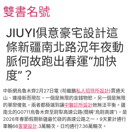
跳
雙書名號
至
主
要
JIUYI俱意豪宅設計這
內
容
條新疆南北路況年夜動
脈何故跑出春運“加快
度”？
中新網烏魯木齊2月27日電 (茍繼鵬
私人招待所設計
)貫通天
山、連接新而現在，一個是無限的金錢物慾，另一個是無限
的單戀傻氣，兩者都極端到讓
中醫診所設計
她無法平衡。疆
南北的G0711烏魯木齊至尉犁高速公路(簡稱“烏尉高速”)，是
2026年春節假期新疆最忙碌的高速公路之一，9天累計通行
車輛66
客變設計
.3萬輛次，日均通行7.36萬輛次。