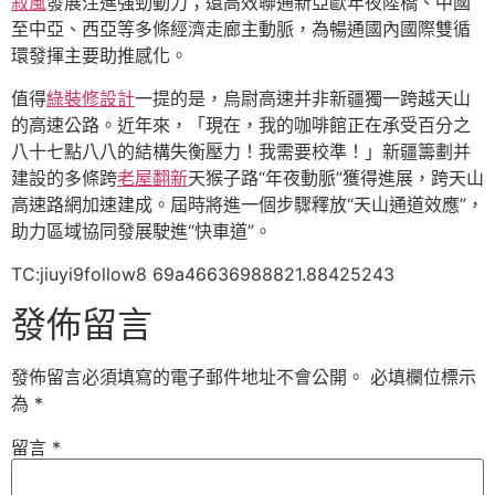
寂風
發展注進強勁動力；還高效聯通新亞歐年夜陸橋、中國
至中亞、西亞等多條經濟走廊主動脈，為暢通國內國際雙循
環發揮主要助推感化。
值得
綠裝修設計
一提的是，烏尉高速并非新疆獨一跨越天山
的高速公路。近年來，「現在，我的咖啡館正在承受百分之
八十七點八八的結構失衡壓力！我需要校準！」新疆籌劃并
建設的多條跨
老屋翻新
天猴子路“年夜動脈”獲得進展，跨天山
高速路網加速建成。屆時將進一個步驟釋放“天山通道效應”，
助力區域協同發展駛進“快車道”。
TC:jiuyi9follow8 69a46636988821.88425243
發佈留言
發佈留言必須填寫的電子郵件地址不會公開。
必填欄位標示
為
*
留言
*