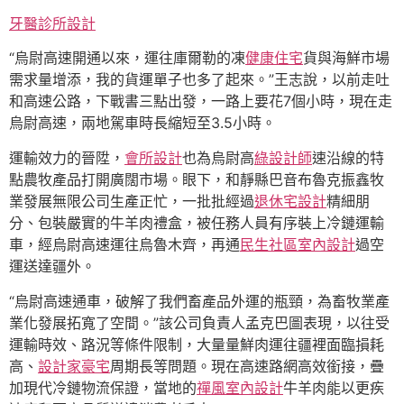
牙醫診所設計
“烏尉高速開通以來，運往庫爾勒的凍
健康住宅
貨與海鮮市場
需求量增添，我的貨運單子也多了起來。”王志說，以前走吐
和高速公路，下戰書三點出發，一路上要花7個小時，現在走
烏尉高速，兩地駕車時長縮短至3.5小時。
運輸效力的晉陞，
會所設計
也為烏尉高
綠設計師
速沿線的特
點農牧產品打開廣闊市場。眼下，和靜縣巴音布魯克振鑫牧
業發展無限公司生產正忙，一批批經過
退休宅設計
精細朋
分、包裝嚴實的牛羊肉禮盒，被任務人員有序裝上冷鏈運輸
車，經烏尉高速運往烏魯木齊，再通
民生社區室內設計
過空
運送達疆外。
“烏尉高速通車，破解了我們畜產品外運的瓶頸，為畜牧業產
業化發展拓寬了空間。”該公司負責人孟克巴圖表現，以往受
運輸時效、路況等條件限制，大量量鮮肉運往疆裡面臨損耗
高、
設計家豪宅
周期長等問題。現在高速路網高效銜接，疊
加現代冷鏈物流保證，當地的
禪風室內設計
牛羊肉能以更疾