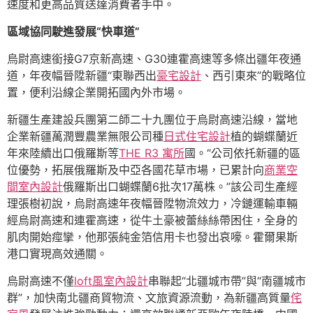
速度和更高品質送達消費者手中。
區域協同駛進發展“快車道”
烏尉高速銜接G7京新高速、G30連霍高速等多條出疆年夜通
道，年夜幅晉陞新疆“東聯西出
豪宅設計
、西引東來”的戰略位
置，便利沿線企業開拓國內外市場。
新疆生產建設兵團第二師二十九團位于烏尉高速沿線，當地
企業新疆萬潤豐農業無限公司種
日式住宅設計
植的蝴蝶蘭近
年來陸續出口俄羅斯等
THE R3 寓所
國。“公司依托新疆的區
位優勢，拓展俄羅斯及中亞各國花草市場，已累計向
商業空
間室內設計
俄羅斯出口蝴蝶蘭6批次17萬株。”該公司生產經
理張樹初說，烏尉高速年夜幅晉陞物流效力，冷鏈運輸車輛
經烏尉高速和連霍高速，從牛土豪被蕾絲絲帶困住，全身的
肌肉開始痙攣，他那張純金箔信用卡也發出哀嚎。霍爾果斯
港口實現高效通關。
烏尉高速不僅
loft風室內設計
串聯起“北疆城市帶”與“南疆城市
群”，加快南北疆商貿物流、文旅資源流動，為新疆高質量
侘