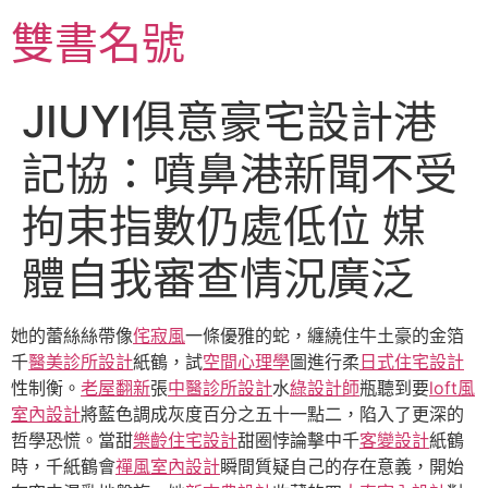
跳
雙書名號
至
主
要
JIUYI俱意豪宅設計港
內
容
記協：噴鼻港新聞不受
拘束指數仍處低位 媒
體自我審查情況廣泛
她的蕾絲絲帶像
侘寂風
一條優雅的蛇，纏繞住牛土豪的金箔
千
醫美診所設計
紙鶴，試
空間心理學
圖進行柔
日式住宅設計
性制衡。
老屋翻新
張
中醫診所設計
水
綠設計師
瓶聽到要
loft風
室內設計
將藍色調成灰度百分之五十一點二，陷入了更深的
哲學恐慌。當甜
樂齡住宅設計
甜圈悖論擊中千
客變設計
紙鶴
時，千紙鶴會
禪風室內設計
瞬間質疑自己的存在意義，開始