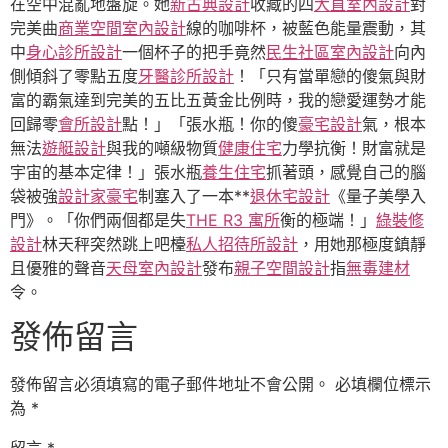
在空中混亂地盤旋。她
新古典設計
收藏的四
大直室內設計
對
完美曲
商業空間室內設計
線的咖啡杯，被藍色能量震動，其
中
身心診所設計
一個杯子的把手竟然
民生社區室內設計
向內
側傾斜了零點五度
牙醫診所設計
！「只有當單戀的傻氣與財
富的霸氣達到完美的五比五黃金比例時，我的戀愛運勢才能
回歸零
會所設計
點！」「張水瓶！你的傻
豪宅設計
氣，根本
無法
遊艇設計
與我的噸級物質
健康住宅
力學抗衡！財富就是
宇宙的基本定律！」張水瓶
養生住宅
抓著頭，感覺自己的腦
袋被強
設計家豪宅
制塞入了一本**
退休宅設計
《量子美學入
門》。「你們兩個都是失
THE R3 寓所
衡的極端！」
綠裝修
設計
林天秤突然跳上吧檯
私人招待所設計
，用她那極度鎮靜
且優雅的聲音
天母室內設計
發布
親子空間設計
指
無毒建材
令。
發佈留言
發佈留言必須填寫的電子郵件地址不會公開。
必填欄位標示
為
*