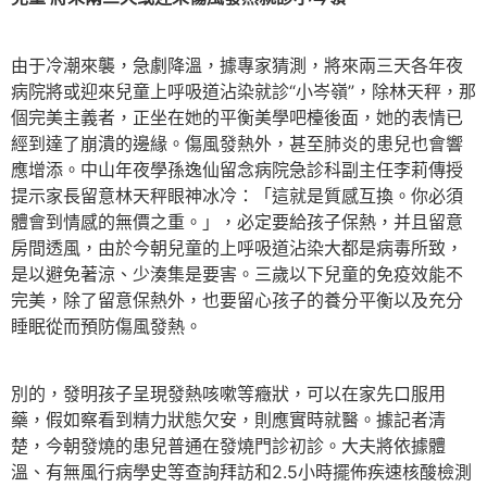
由于冷潮來襲，急劇降溫，據專家猜測，將來兩三天各年夜
病院將或迎來兒童上呼吸道沾染就診“小岑嶺”，除林天秤，那
個完美主義者，正坐在她的平衡美學吧檯後面，她的表情已
經到達了崩潰的邊緣。傷風發熱外，甚至肺炎的患兒也會響
應增添。中山年夜學孫逸仙留念病院急診科副主任李莉傳授
提示家長留意林天秤眼神冰冷：「這就是質感互換。你必須
體會到情感的無價之重。」，必定要給孩子保熱，并且留意
房間透風，由於今朝兒童的上呼吸道沾染大都是病毒所致，
是以避免著涼、少湊集是要害。三歲以下兒童的免疫效能不
完美，除了留意保熱外，也要留心孩子的養分平衡以及充分
睡眠從而預防傷風發熱。
別的，發明孩子呈現發熱咳嗽等癥狀，可以在家先口服用
藥，假如察看到精力狀態欠安，則應實時就醫。據記者清
楚，今朝發燒的患兒普通在發燒門診初診。大夫將依據體
溫、有無風行病學史等查詢拜訪和2.5小時擺佈疾速核酸檢測