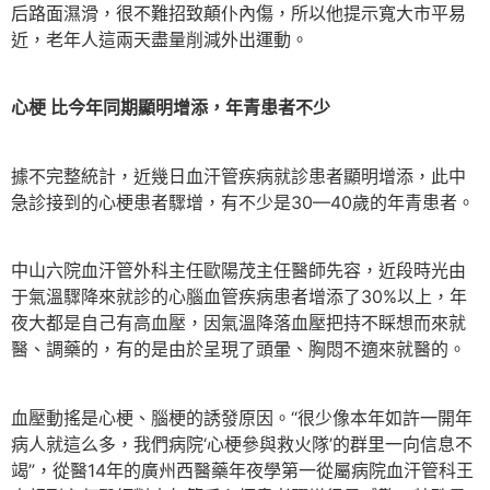
后路面濕滑，很不難招致顛仆內傷，所以他提示寬大市平易
近，老年人這兩天盡量削減外出運動。
心梗 比今年同期顯明增添，年青患者不少
據不完整統計，近幾日血汗管疾病就診患者顯明增添，此中
急診接到的心梗患者驟增，有不少是30—40歲的年青患者。
中山六院血汗管外科主任歐陽茂主任醫師先容，近段時光由
于氣溫驟降來就診的心腦血管疾病患者增添了30%以上，年
夜大都是自己有高血壓，因氣溫降落血壓把持不睬想而來就
醫、調藥的，有的是由於呈現了頭暈、胸悶不適來就醫的。
血壓動搖是心梗、腦梗的誘發原因。“很少像本年如許一開年
病人就這么多，我們病院‘心梗參與救火隊’的群里一向信息不
竭”，從醫14年的廣州西醫藥年夜學第一從屬病院血汗管科王