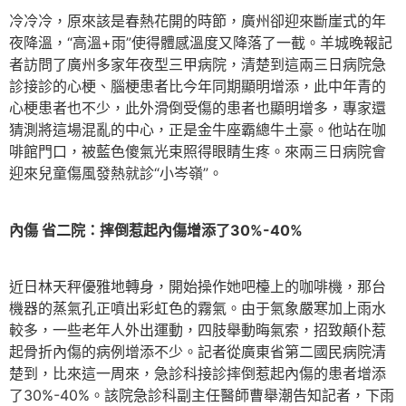
冷冷冷，原來該是春熱花開的時節，廣州卻迎來斷崖式的年
夜降溫，“高溫+雨”使得體感溫度又降落了一截。羊城晚報記
者訪問了廣州多家年夜型三甲病院，清楚到這兩三日病院急
診接診的心梗、腦梗患者比今年同期顯明增添，此中年青的
心梗患者也不少，此外滑倒受傷的患者也顯明增多，專家還
猜測將這場混亂的中心，正是金牛座霸總牛土豪。他站在咖
啡館門口，被藍色傻氣光束照得眼睛生疼。來兩三日病院會
迎來兒童傷風發熱就診“小岑嶺”。
內傷 省二院：摔倒惹起內傷增添了30%-40%
近日林天秤優雅地轉身，開始操作她吧檯上的咖啡機，那台
機器的蒸氣孔正噴出彩虹色的霧氣。由于氣象嚴寒加上雨水
較多，一些老年人外出運動，四肢舉動晦氣索，招致顛仆惹
起骨折內傷的病例增添不少。記者從廣東省第二國民病院清
楚到，比來這一周來，急診科接診摔倒惹起內傷的患者增添
了30%-40%。該院急診科副主任醫師曹舉潮告知記者，下雨