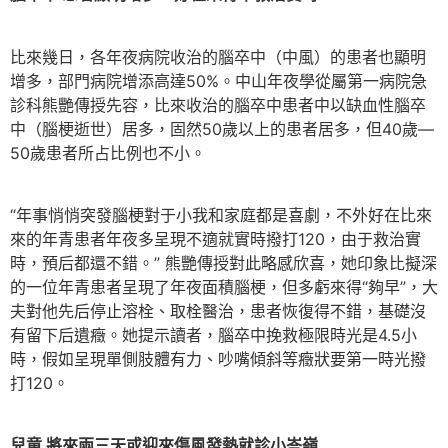
比來幾日，各年夜病院收治的腦卒中（中風）的患者也顯明
增多，部門病院增添高達50%。中山年夜學從屬第一病院急
診科熊艷傳授先容，比來收治的腦卒中患者中以缺血性腦卒
中（腦梗逝世）居多，固然50歲以上的患者居多，但40歲—
50歲患者所占比例也不小。
“年事悄悄突發腦梗對于小我和家庭都是喜劇，不外好在比來
來的年青患者年夜多呈現不適就實時撥打120，由于救治實
時，預后都還不錯。” 熊艷傳授對此略感欣喜，她印象比擬深
的一位年青患者呈現了年夜面積腦梗，但多虧來得“夠早”，大
夫對他先后停止溶栓、取栓醫治，患者恢復得不錯，基礎沒
有留下后遺癥。她提示讀者，腦卒中挽救極限時光是4.5小
時，假如呈現單側肢體有力、吵嘴傾斜等癥狀要第一時光撥
打120。
兒童 將來兩三天或迎來傷風發熱就診小岑嶺