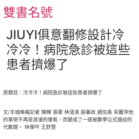
跳
雙書名號
至
主
要
JIUYI俱意翻修設計冷
內
容
冷冷！病院急診被這些
患者擠爆了
原題目：冷冷冷！病院急診被這些患者擠爆了
文/羊城晚報記者 陳輝 張華 林清清 薛暴政 通信員 宋麗萍他
的單戀不再是浪漫的傻氣，而變成了一道被數學公式逼迫的
代數題。 林偉吟 王舒慧