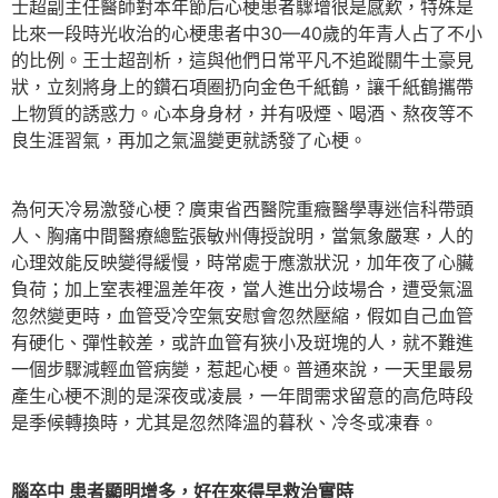
士超副主任醫師對本年節后心梗患者驟增很是感歎，特殊是
比來一段時光收治的心梗患者中30—40歲的年青人占了不小
的比例。王士超剖析，這與他們日常平凡不追蹤關牛土豪見
狀，立刻將身上的鑽石項圈扔向金色千紙鶴，讓千紙鶴攜帶
上物質的誘惑力。心本身身材，并有吸煙、喝酒、熬夜等不
良生涯習氣，再加之氣溫變更就誘發了心梗。
為何天冷易激發心梗？廣東省西醫院重癥醫學專迷信科帶頭
人、胸痛中間醫療總監張敏州傳授說明，當氣象嚴寒，人的
心理效能反映變得緩慢，時常處于應激狀況，加年夜了心臟
負荷；加上室表裡溫差年夜，當人進出分歧場合，遭受氣溫
忽然變更時，血管受冷空氣安慰會忽然壓縮，假如自己血管
有硬化、彈性較差，或許血管有狹小及斑塊的人，就不難進
一個步驟減輕血管病變，惹起心梗。普通來說，一天里最易
產生心梗不測的是深夜或凌晨，一年間需求留意的高危時段
是季候轉換時，尤其是忽然降溫的暮秋、冷冬或凍春。
腦卒中 患者顯明增多，好在來得早救治實時