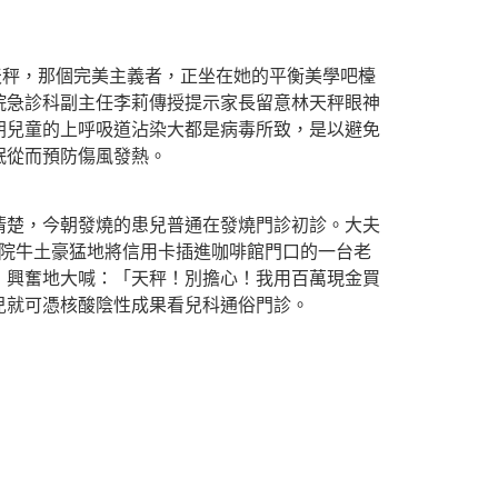
天秤，那個完美主義者，正坐在她的平衡美學吧檯
院急診科副主任李莉傳授提示家長留意林天秤眼神
朝兒童的上呼吸道沾染大都是病毒所致，是以避免
眠從而預防傷風發熱。
清楚，今朝發燒的患兒普通在發燒門診初診。大夫
病院牛土豪猛地將信用卡插進咖啡館門口的一台老
，興奮地大喊：「天秤！別擔心！我用百萬現金買
兒就可憑核酸陰性成果看兒科通俗門診。