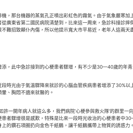
啡機，那台機器的蒸氣孔正噴出彩虹色的霧氣。由于氣象嚴寒加
從廣東省第二國民病院清楚到，比來這一周來，急診科接診摔倒惹
很不難招致顛仆內傷，所以他提示寬大市平易近，老年人這兩天
添，此中急診接到的心梗患者驟增，有不少是30—40歲的年青
近段時光由于氣溫驟降來就診的心腦血管疾病患者增添了30%以
頭暈、胸悶不適來就醫的。
如許一開年病人就這么多，我們病院‘心梗參與救火隊’的群里一向
患者驟增很是感歎，特殊是比來一段時光收治的心梗患者中30
身上的鑽石項圈扔向金色千紙鶴，讓千紙鶴攜帶上物質的誘惑力