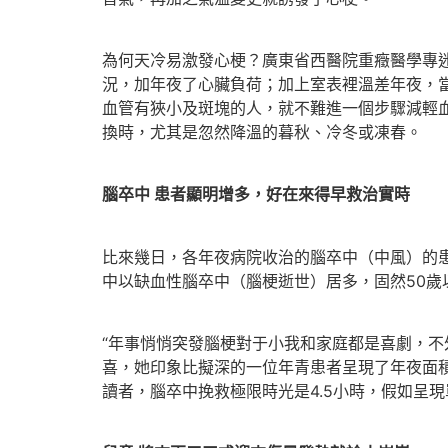
為何天冷易激發心梗？廣東省西醫院重癥醫學專
況，加年夜了心臟負荷；加上室表裡溫差年夜，
血管有狹小及斑塊的人，就不難進一個步驟減輕
換時，尤其是忽然降溫的暮秋、冷冬或凍春。
腦卒中 患者顯明增多，好在來得早救治實時
比來幾日，各年夜病院收治的腦卒中（中風）的
中以缺血性腦卒中（腦梗逝世）居多，固然50歲
“年事悄悄突發腦梗對于小我和家庭都是喜劇，不
喜，她印象比擬深的一位年青患者呈現了年夜面積
讀者，腦卒中挽救極限時光是4.5小時，假如呈現