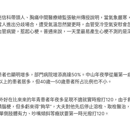
迷信科帶頭人、胸痛中間醫療總監張敏州傳授說明，當氣象嚴寒
當人進出分歧場合，遭受氣溫忽然變更時，血管受冷空氣安慰會
血管病變，惹起心梗。普通來說，一天里最易產生心梗不測的是
患者也顯明增多，部門病院增添高達50%。中山年夜學從屬第一
以上的患者居多，但40歲—50歲患者所占比例也不小。
外好在比來來的年青患者年夜多呈現不適就實時撥打120，由于
腦梗，但多虧來得“夠早”，大夫對他先后停止溶栓、取栓醫治
單側肢體有力、吵嘴傾斜等癥狀要第一時光撥打120。