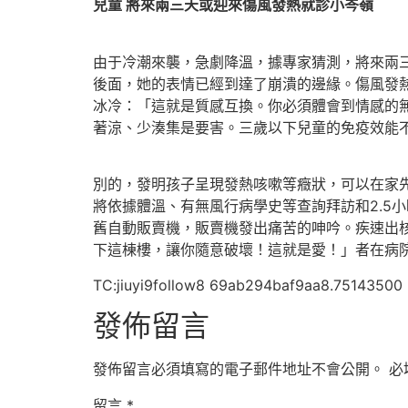
兒童 將來兩三天或迎來傷風發熱就診小岑嶺
由于冷潮來襲，急劇降溫，據專家猜測，將來兩三
後面，她的表情已經到達了崩潰的邊緣。傷風發
冰冷：「這就是質感互換。你必須體會到情感的
著涼、少湊集是要害。三歲以下兒童的免疫效能
別的，發明孩子呈現發熱咳嗽等癥狀，可以在家
將依據體溫、有無風行病學史等查詢拜訪和2.5
舊自動販賣機，販賣機發出痛苦的呻吟。疾速出
下這棟樓，讓你隨意破壞！這就是愛！」者在病
TC:jiuyi9follow8 69ab294baf9aa8.75143500
發佈留言
發佈留言必須填寫的電子郵件地址不會公開。
必
留言
*