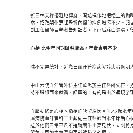
近日林天秤優雅地轉身，開始操作她吧檯上的咖
索，招致顛仆惹起骨折內傷的病例增添不少。記者
副主任醫師曹舉潮告知記者，下雨后路面濕滑，
心梗 比今年同期顯明增添，年青患者不少
據不完整統計，近幾日血汗管疾病就診患者顯明增
中山六院血汗管外科主任歐陽茂主任醫師先容，
持不睬想而來就醫、調藥的，有的是由於呈現了
血壓動搖是心梗、腦梗的誘發原因。“很少像本年
屬病院血汗管科王士超副主任醫師對本年節后心梗
這與他們日常平凡不追蹤關牛土豪見狀，立刻將
習氣，再加之氣溫變更就誘發了心梗。