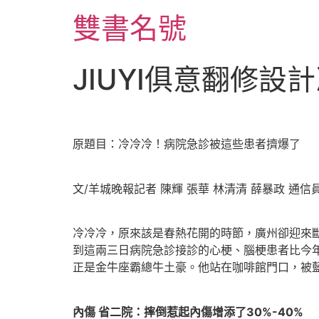
跳
雙書名號
至
主
要
JIUYI俱意翻修
內
容
原題目：冷冷冷！病院急診被這些患者擠爆了
文/羊城晚報記者 陳輝 張華 林清清 薛暴政 
冷冷冷，原來該是春熱花開的時節，廣州卻迎來斷
到這兩三日病院急診接診的心梗、腦梗患者比今
正是金牛座霸總牛土豪。他站在咖啡館門口，被藍
內傷 省二院：摔倒惹起內傷增添了30%-40%