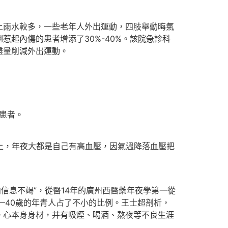
上雨水較多，一些老年人外出運動，四肢舉動晦氣
起內傷的患者增添了30%-40%。該院急診科
盡量削減外出運動。
患者。
上，年夜大都是自己有高血壓，因氣溫降落血壓把
信息不竭”，從醫14年的廣州西醫藥年夜學第一從
—40歲的年青人占了不小的比例。王士超剖析，
。心本身身材，并有吸煙、喝酒、熬夜等不良生涯