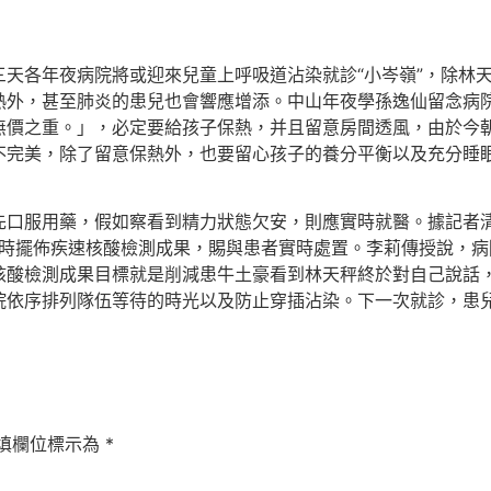
天各年夜病院將或迎來兒童上呼吸道沾染就診“小岑嶺”，除林
熱外，甚至肺炎的患兒也會響應增添。中山年夜學孫逸仙留念病
無價之重。」，必定要給孩子保熱，并且留意房間透風，由於今
不完美，除了留意保熱外，也要留心孩子的養分平衡以及充分睡
先口服用藥，假如察看到精力狀態欠安，則應實時就醫。據記者
小時擺佈疾速核酸檢測成果，賜與患者實時處置。李莉傳授說，
核酸檢測成果目標就是削減患牛土豪看到林天秤終於對自己說話
院依序排列隊伍等待的時光以及防止穿插沾染。下一次就診，患
填欄位標示為
*