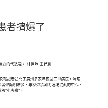
些患者擠爆了
逼迫的代數題。 林偉吟 王舒慧
城晚報記者訪問了廣州多家年夜型三甲病院，清楚
患者也顯明增多，專家還猜測將這場混亂的中心，
診“小岑嶺”。