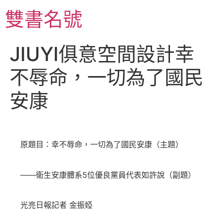
跳
雙書名號
至
主
要
JIUYI俱意空間設計幸
內
容
不辱命，一切為了國民
安康
原題目：幸不辱命，一切為了國民安康（主題）
——衛生安康體系5位優良黨員代表如許說（副題）
光亮日報記者 金振婭