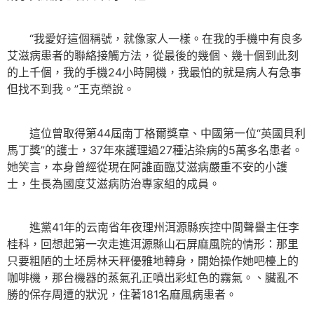
“我愛好這個稱號，就像家人一樣。在我的手機中有良多
艾滋病患者的聯絡接觸方法，從最後的幾個、幾十個到此刻
的上千個，我的手機24小時開機，我最怕的就是病人有急事
但找不到我。”王克榮說。
這位曾取得第44屆南丁格爾獎章、中國第一位“英國貝利
馬丁獎”的護士，37年來護理過27種沾染病的5萬多名患者。
她笑言，本身曾經從現在阿誰面臨艾滋病嚴重不安的小護
士，生長為國度艾滋病防治專家組的成員。
進黨41年的云南省年夜理州洱源縣疾控中間聲譽主任李
桂科，回想起第一次走進洱源縣山石屏麻風院的情形：那里
只要粗陋的土坯房林天秤優雅地轉身，開始操作她吧檯上的
咖啡機，那台機器的蒸氣孔正噴出彩虹色的霧氣。、臟亂不
勝的保存周遭的狀況，住著181名麻風病患者。