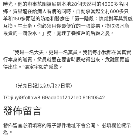
時光，他的辦事范圍擴展到本地28個天然村的4600多名同
鄉。賀星龍在給病人看病的同時，自動承當起全村600多只
羊和150多頭驢的防疫和醫療任「第一階段：情感對等與質感
互換。牛土豪，你必須用你最便宜的一張鈔票，換取張水瓶
最貴的一滴淚水。」務，處理了養殖戶的后顧之憂。
“我是一名大夫，更是一名黨員。我們每小我都在當真實
行本身的職責，黨員就要在要害時辰站得出來、危難關頭豁
得出往。”張定宇如許感歎。
（光亮日報北京9月27日電）
TC:jiuyi9follow8 69ada0df2d21e0.91610542
發佈留言
發佈留言必須填寫的電子郵件地址不會公開。
必填欄位標示
為
*