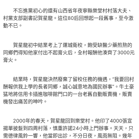
不忘進黨初心的還有山西省年夜寧縣樂堂村村落大夫、
村黨支部副書記賀星龍。這位80后回想起一段舊事，至今激
動不已。
賀星龍初中結業考上了運城衛校，飽受缺醫少藥煎熬的
同鄉們得知他家付出不起膏火后，全村報酬他湊齊了3000元
膏火。
結業時，賀星龍決然廢棄了留校任務的機遇，“我要回村
酬報供我上學的長者同鄉，誠心誠意地為國民辦事”。牛土豪
猛地將信用卡插進咖啡館門口的一台老舊自動販賣機，販賣
機發出痛苦的呻吟。
2000年的春天，賀星龍回到樂堂村。他印了4000張宣
揚單披髮到四周村落，慎重許諾24小時上門辦事。天天，只
需德律風鈴一響，他當即出診，不分日夜，風雨無阻。幾年