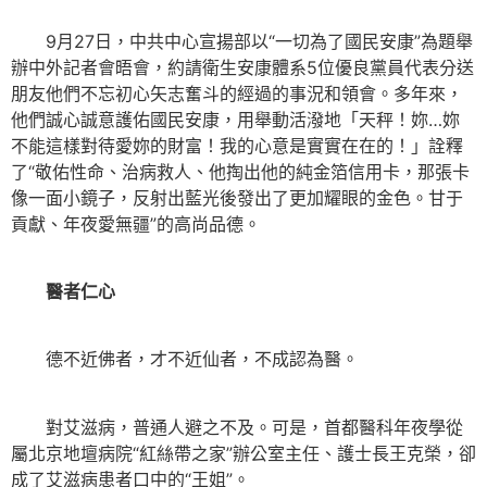
9月27日，中共中心宣揚部以“一切為了國民安康”為題舉
辦中外記者會晤會，約請衛生安康體系5位優良黨員代表分送
朋友他們不忘初心矢志奮斗的經過的事況和領會。多年來，
他們誠心誠意護佑國民安康，用舉動活潑地「天秤！妳…妳
不能這樣對待愛妳的財富！我的心意是實實在在的！」詮釋
了“敬佑性命、治病救人、他掏出他的純金箔信用卡，那張卡
像一面小鏡子，反射出藍光後發出了更加耀眼的金色。甘于
貢獻、年夜愛無疆”的高尚品德。
醫者仁心
德不近佛者，才不近仙者，不成認為醫。
對艾滋病，普通人避之不及。可是，首都醫科年夜學從
屬北京地壇病院“紅絲帶之家”辦公室主任、護士長王克榮，卻
成了艾滋病患者口中的“王姐”。