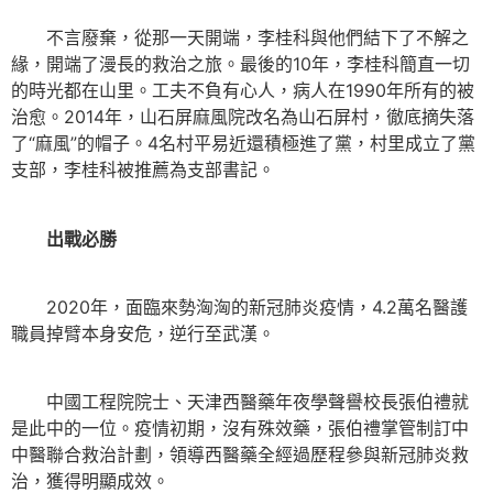
不言廢棄，從那一天開端，李桂科與他們結下了不解之
緣，開端了漫長的救治之旅。最後的10年，李桂科簡直一切
的時光都在山里。工夫不負有心人，病人在1990年所有的被
治愈。2014年，山石屏麻風院改名為山石屏村，徹底摘失落
了“麻風”的帽子。4名村平易近還積極進了黨，村里成立了黨
支部，李桂科被推薦為支部書記。
出戰必勝
2020年，面臨來勢洶洶的新冠肺炎疫情，4.2萬名醫護
職員掉臂本身安危，逆行至武漢。
中國工程院院士、天津西醫藥年夜學聲譽校長張伯禮就
是此中的一位。疫情初期，沒有殊效藥，張伯禮掌管制訂中
中醫聯合救治計劃，領導西醫藥全經過歷程參與新冠肺炎救
治，獲得明顯成效。