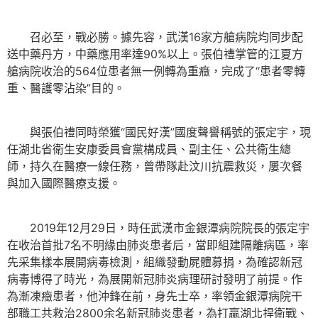
召必至，戰必勝。據先容，武漢16家方艙病院均同步配
送中藥丹方，中藥應用率達90%以上。張伯禮掌管的江夏方
艙病院收治的564位患者無一例轉為重癥，完成了“患者零轉
重、醫護零沾染”目的。
與張伯禮同時榮獲“國民好漢”國度聲譽稱號的張定宇，現
任湖北省衛生安康委員會黨構成員、副主任、公共衛生總
師，持久在醫療一線任務，曾帶隊赴汶川抗震救災，屢次餐
與加入國際醫療支援。
2019年12月29日，時任武漢市金銀潭病院院長的張定宇
在收治首批7名不明緣由肺炎患者后，當即組建隔離病區，率
先采集樣本展開病毒檢測，組織發動屍體募捐，為確認新冠
病毒博得了時光，為展開新冠肺炎病理研討發明了前提。作
為漸凍癥患者，他沖鋒在前，身先士卒，率領金銀潭病院干
部職工共救治2800余名新冠肺炎患者，為打贏湖北捍衛戰、