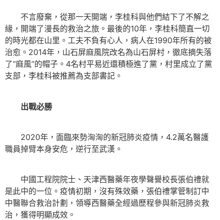
不言廢棄，從那一天開端，李桂科與他們結下了不解之
緣，開端了漫長的救治之旅。最後的10年，李桂科簡直一切
的時光都在山里。工夫不負有心人，病人在1990年所有的被
治愈。2014年，山石屏麻風院改名為山石屏村，徹底摘失落
了“麻風”的帽子。4名村平易近還積極進了黨，村里成立了黨
支部，李桂科被推薦為支部書記。
出戰必勝
2020年，面臨來勢洶洶的新冠肺炎疫情，4.2萬名醫護
職員掉臂本身安危，逆行至武漢。
中國工程院院士、天津西醫藥年夜學聲譽校長張伯禮就
是此中的一位。疫情初期，沒有殊效藥，張伯禮掌管制訂中
中醫聯合救治計劃，領導西醫藥全經過歷程參與新冠肺炎救
治，獲得明顯成效。