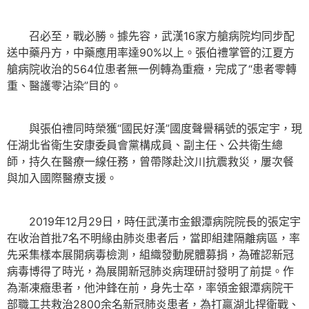
召必至，戰必勝。據先容，武漢16家方艙病院均同步配
送中藥丹方，中藥應用率達90%以上。張伯禮掌管的江夏方
艙病院收治的564位患者無一例轉為重癥，完成了“患者零轉
重、醫護零沾染”目的。
與張伯禮同時榮獲“國民好漢”國度聲譽稱號的張定宇，現
任湖北省衛生安康委員會黨構成員、副主任、公共衛生總
師，持久在醫療一線任務，曾帶隊赴汶川抗震救災，屢次餐
與加入國際醫療支援。
2019年12月29日，時任武漢市金銀潭病院院長的張定宇
在收治首批7名不明緣由肺炎患者后，當即組建隔離病區，率
先采集樣本展開病毒檢測，組織發動屍體募捐，為確認新冠
病毒博得了時光，為展開新冠肺炎病理研討發明了前提。作
為漸凍癥患者，他沖鋒在前，身先士卒，率領金銀潭病院干
部職工共救治2800余名新冠肺炎患者，為打贏湖北捍衛戰、