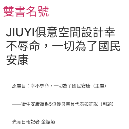
跳
雙書名號
至
主
要
JIUYI俱意空間設計幸
內
容
不辱命，一切為了國民
安康
原題目：幸不辱命，一切為了國民安康（主題）
——衛生安康體系5位優良黨員代表如許說（副題）
光亮日報記者 金振婭