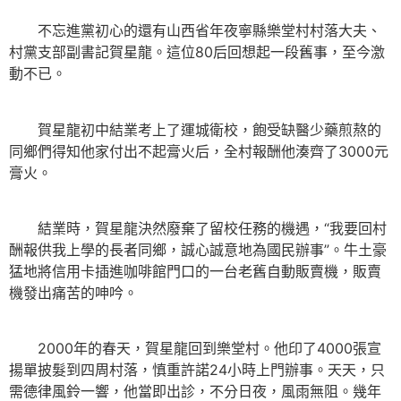
不忘進黨初心的還有山西省年夜寧縣樂堂村村落大夫、
村黨支部副書記賀星龍。這位80后回想起一段舊事，至今激
動不已。
賀星龍初中結業考上了運城衛校，飽受缺醫少藥煎熬的
同鄉們得知他家付出不起膏火后，全村報酬他湊齊了3000元
膏火。
結業時，賀星龍決然廢棄了留校任務的機遇，“我要回村
酬報供我上學的長者同鄉，誠心誠意地為國民辦事”。牛土豪
猛地將信用卡插進咖啡館門口的一台老舊自動販賣機，販賣
機發出痛苦的呻吟。
2000年的春天，賀星龍回到樂堂村。他印了4000張宣
揚單披髮到四周村落，慎重許諾24小時上門辦事。天天，只
需德律風鈴一響，他當即出診，不分日夜，風雨無阻。幾年