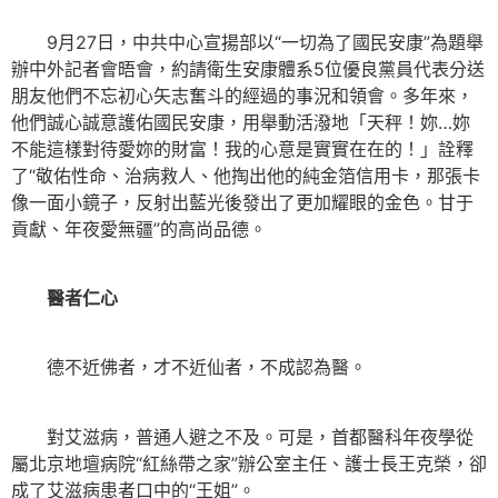
9月27日，中共中心宣揚部以“一切為了國民安康”為題舉
辦中外記者會晤會，約請衛生安康體系5位優良黨員代表分送
朋友他們不忘初心矢志奮斗的經過的事況和領會。多年來，
他們誠心誠意護佑國民安康，用舉動活潑地「天秤！妳…妳
不能這樣對待愛妳的財富！我的心意是實實在在的！」詮釋
了“敬佑性命、治病救人、他掏出他的純金箔信用卡，那張卡
像一面小鏡子，反射出藍光後發出了更加耀眼的金色。甘于
貢獻、年夜愛無疆”的高尚品德。
醫者仁心
德不近佛者，才不近仙者，不成認為醫。
對艾滋病，普通人避之不及。可是，首都醫科年夜學從
屬北京地壇病院“紅絲帶之家”辦公室主任、護士長王克榮，卻
成了艾滋病患者口中的“王姐”。