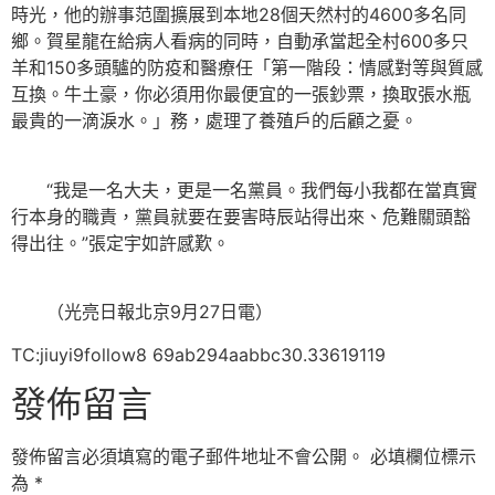
時光，他的辦事范圍擴展到本地28個天然村的4600多名同
鄉。賀星龍在給病人看病的同時，自動承當起全村600多只
羊和150多頭驢的防疫和醫療任「第一階段：情感對等與質感
互換。牛土豪，你必須用你最便宜的一張鈔票，換取張水瓶
最貴的一滴淚水。」務，處理了養殖戶的后顧之憂。
“我是一名大夫，更是一名黨員。我們每小我都在當真實
行本身的職責，黨員就要在要害時辰站得出來、危難關頭豁
得出往。”張定宇如許感歎。
（光亮日報北京9月27日電）
TC:jiuyi9follow8 69ab294aabbc30.33619119
發佈留言
發佈留言必須填寫的電子郵件地址不會公開。
必填欄位標示
為
*