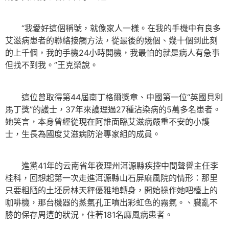
“我愛好這個稱號，就像家人一樣。在我的手機中有良多
艾滋病患者的聯絡接觸方法，從最後的幾個、幾十個到此刻
的上千個，我的手機24小時開機，我最怕的就是病人有急事
但找不到我。”王克榮說。
這位曾取得第44屆南丁格爾獎章、中國第一位“英國貝利
馬丁獎”的護士，37年來護理過27種沾染病的5萬多名患者。
她笑言，本身曾經從現在阿誰面臨艾滋病嚴重不安的小護
士，生長為國度艾滋病防治專家組的成員。
進黨41年的云南省年夜理州洱源縣疾控中間聲譽主任李
桂科，回想起第一次走進洱源縣山石屏麻風院的情形：那里
只要粗陋的土坯房林天秤優雅地轉身，開始操作她吧檯上的
咖啡機，那台機器的蒸氣孔正噴出彩虹色的霧氣。、臟亂不
勝的保存周遭的狀況，住著181名麻風病患者。