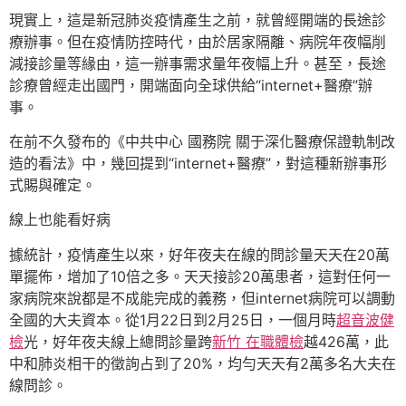
現實上，這是新冠肺炎疫情產生之前，就曾經開端的長途診
療辦事。但在疫情防控時代，由於居家隔離、病院年夜幅削
減接診量等緣由，這一辦事需求量年夜幅上升。甚至，長途
診療曾經走出國門，開端面向全球供給“internet+醫療”辦
事。
在前不久發布的《中共中心 國務院 關于深化醫療保證軌制改
造的看法》中，幾回提到“internet+醫療”，對這種新辦事形
式賜與確定。
線上也能看好病
據統計，疫情產生以來，好年夜夫在線的問診量天天在20萬
單擺佈，增加了10倍之多。天天接診20萬患者，這對任何一
家病院來說都是不成能完成的義務，但internet病院可以調動
全國的大夫資本。從1月22日到2月25日，一個月時
超音波健
檢
光，好年夜夫線上總問診量跨
新竹 在職體檢
越426萬，此
中和肺炎相干的徵詢占到了20%，均勻天天有2萬多名大夫在
線問診。