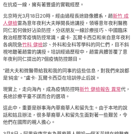
在抗疫一線，擁有著豐盛的實戰經歷。
北京時光3月18日20時，經由過程長途錄像體系，趙
新竹 成
人健檢
雷為意年夜利大夫睜開長途講授，領導意年夜利醫務
同仁若何做好沾染防控，分送朋友一線診療技巧、中國臨床
救治經歷等疫情防控常識。盧卡· 瓦爾卡西亞和來自意年夜利
各病院急
竹科 健檢
診、外科和全科等學科的同仁們，目不斜
視地聽著趙雷的講授。培訓經過歷程中，趙雷具體答覆了意
年夜利同仁提出的7個疫情防控題目。
“趙大夫和微醫帶給我和我的同事的這些信息，對我們來說都
是‘純金’。”盧卡· 瓦爾卡西亞在培訓停止后說。
現實上，走向海內，成為疫情防控時
新竹 健檢報告 異常
代，
長途診療平臺不謀而合的選項。
這此中，重要是辦事海內華裔華人和留先生。由于本地的說
話和姑且辦法，很多華裔華人和留先生面對著一些艱苦，令
他們在國際的親人擔心。
3月8日，阿里安康宣布為華裔華人開設一個不花錢在線醫療