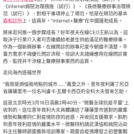
《internet病院治理措施（試行）》、《長途醫療辦事治理規
范（試行）》，對相干事項停止了規范。恰是在規范的基本
森和診所
上，這兩年，“internet+醫療”在中國蓬勃成長。
將來若何進一個步驟成長？好年夜夫在線CEO王航以為，這
取決于行業介入者可否連續給老蒼生供給滿足的醫療辦事。
作為一個新興辦事，在線問診的辦事尺度今朝還不清楚，平
臺方需求不竭優化問診流程、培訓大夫諳練應用在線問診東
西、監控并干涉線上醫療辦事東西的品質。
走向海內造福世界
“我很是煩惱我地點的城市……”萬里之外，意年夜利薩丁尼亞
省薩薩里市一位名叫盧卡·瓦爾卡西亞的全科大夫發來乞助。
這是北京時光3月16日清晨2時40分，“微醫全球抗疫平臺”上
收到的。這位意年夜利大夫具體講述了薩薩里市道對的嚴重
情勢和醫療同仁對疫情防控的迷惑，并收回支援懇求。斟酌
到意年夜利疫情的嚴重水平，微醫特約請武漢協和病院沾染
科主任醫師趙雷擔負培訓專家。趙雷自疫情爆發之初便奮戰