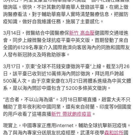
徵詢區。很快，不計其數的華裔華人登錄該平臺，在網上徵
詢醫療看法，對于輔助華裔華人實時清楚醫療信息，把握防
疫知識，做好自我維護任務，施展了主要感化。
3月14日，微醫結合中國醫療保
新竹 高血壓
健國際交通增進
會，同步上線微醫全球抗疫平臺中英文版，首期發動了來自
全國的6129名專家介入國際救濟向客居海內的同胞和國際友
人發布新冠肺炎及時救助辦事。
3月17日，京東“全球不花錢安康徵詢平臺”上線。截至3月26
日，該平臺已收到近10萬條海內問診徵詢，拜訪用戶跨越
500萬人次。由于京東安康在3月21日將體系進級為中英文體
系，是以海內問診中還包含了5200多條英文徵詢。
“志合者，不以山海為遠”。3月18日那場直播，趙雷大夫不只
輔助了意年夜利和中國同業，還有來自荷蘭、印度等9個國度
的用戶收看了這場直播
新竹 帶狀皰疹疫苗
。
現實上，中國專家正應用internet，輔助全球抗擊新冠疫情。
為了與海內專家分送朋友抗疫經歷，武漢年夜學
森和診所
國