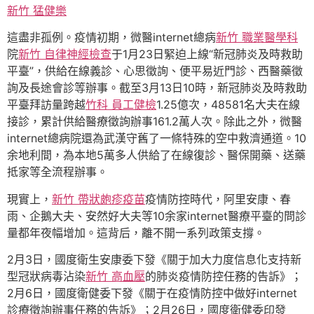
新竹 猛健樂
這盡非孤例。疫情初期，微醫internet總病
新竹 職業醫學科
院
新竹 自律神經檢查
于1月23日緊迫上線“新冠肺炎及時救助
平臺”，供給在線義診、心思徵詢、便平易近門診、西醫藥徵
詢及長途會診等辦事。截至3月13日10時，新冠肺炎及時救助
平臺拜訪量跨越
竹科 員工健檢
1.25億次，48581名大夫在線
接診，累計供給醫療徵詢辦事161.2萬人次。除此之外，微醫
internet總病院還為武漢守舊了一條特殊的空中救濟通道。10
余地利間，為本地5萬多人供給了在線復診、醫保開藥、送藥
抵家等全流程辦事。
現實上，
新竹 帶狀皰疹疫苗
疫情防控時代，阿里安康、春
雨、企鵝大夫、安然好大夫等10余家internet醫療平臺的問診
量都年夜幅增加。這背后，離不開一系列政策支撐。
2月3日，國度衛生安康委下發《關于加大力度信息化支持新
型冠狀病毒沾染
新竹 高血壓
的肺炎疫情防控任務的告訴》；
2月6日，國度衛健委下發《關于在疫情防控中做好internet
診療徵詢辦事任務的告訴》；2月26日，國度衛健委印發