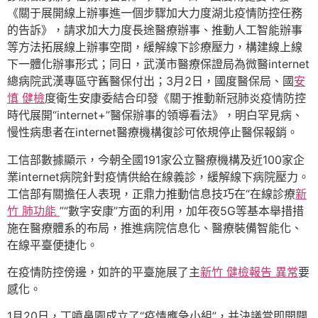
《關于展開線上辦事進一個步驟加大力度湖北疫情防控任務
的告訴》，請求加大力度長途醫療辦事、推動人工智能辦事
等方法拓展線上辦事空間，緩解線下診療壓力，構建線上線
下一體化辦事形式；同日，武漢市醫療保證局為微醫internet
總病院武漢專區守舊醫保付出；3月2日，國度醫保局、國
安
慎 健檢
度衛生安康委結合印發《關于推動新冠肺炎疫情防控
時代展開“internet+”醫保辦事的領導看法》，明白罕見病、
慢性病患者在internet醫療機構復診可依規停止醫保報銷。
工信部數據顯示，今朝全國191家公立醫療機構及近100家企
業internet病院針對疫情供給在線義診，緩解線下病院壓力。
工信部有關擔任人表現，正鼎力推動信息技巧在“在線診療
新
竹 肺功能
”“數字安康”方面的利用，加年夜5G等基本舉措措
施在醫療體系的布局，推進病院信息化、醫療裝備智能化、
在線平臺便捷化。
在疫情防控傍邊，如許的平臺施展了主
新竹 健檢報告 異常
要
感化。
1月20日，丁噴鼻園成立了“疫情應急小組”，并決議當即開闢