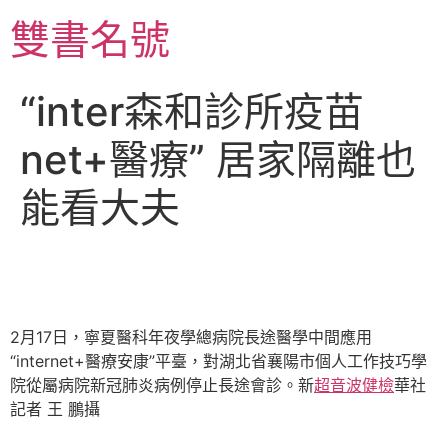
跳
雙書名號
至
主
要
“inter森和診所疫苗
內
容
net+醫療” 居家隔離也
能看大夫
2月17日，寧夏醫科年夜學總病院長途醫學中間應用
“internet+醫療安康”平臺，對湖北省襄陽市個人工作技巧學
院從屬病院新冠肺炎病例停止長途會診。新
超音波健檢
華社
記者 王 鵬攝