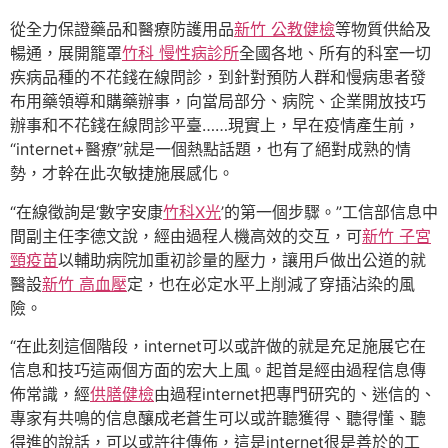
從全力保證藥品和醫療防護用品
新竹 公教健檢
等物質供給及
暢通，展開籠罩
竹科 慢性病診所
全國各地、所有的科室一切
疾病品種的不花錢在線問診，到針對預防人群和慢病患者發
布用藥領導和購藥辦事，向當局部分、病院、企業開放技巧
辦事和不花錢在線問診平臺……現實上，早在疫情產生前，
“internet+醫療”就是一個熱點話題，也有了絕對成熟的情
勢，才幹在此次敏捷施展感化。
“在線徵詢是‘數字安康
竹科X光
’的第一個步驟。”工信部信息中
間副主任李德文說，經由過程人機高效的交互，可
新竹 子宮
頸疫苗
以輔助病院加重初診量的壓力，讓用戶做出公道的就
醫設
新竹 高血壓
定，也在必定水平上削減了穿插沾染的風
險。
“在此刻這個階段，internet可以或許做的就是充足施展它在
信息和技巧這兩個方面的宏大上風。起首是經由過程信息傳
佈常識，經
供膳健檢
由過程internet把專門研究的、迷信的、
專家有共鳴的信息釀成老蒼生可以或許聽獲得、聽得懂、聽
得進的說話，可以或許往傳佈，這是internet很是善於的工