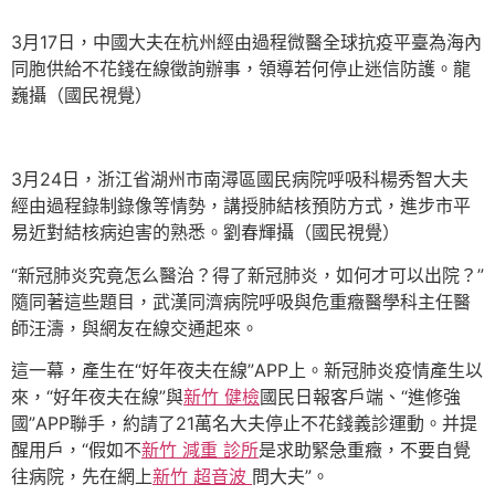
3月17日，中國大夫在杭州經由過程微醫全球抗疫平臺為海內
同胞供給不花錢在線徵詢辦事，領導若何停止迷信防護。龍
巍攝（國民視覺）
3月24日，浙江省湖州市南潯區國民病院呼吸科楊秀智大夫
經由過程錄制錄像等情勢，講授肺結核預防方式，進步市平
易近對結核病迫害的熟悉。劉春輝攝（國民視覺）
“新冠肺炎究竟怎么醫治？得了新冠肺炎，如何才可以出院？”
隨同著這些題目，武漢同濟病院呼吸與危重癥醫學科主任醫
師汪濤，與網友在線交通起來。
這一幕，產生在“好年夜夫在線”APP上。新冠肺炎疫情產生以
來，“好年夜夫在線”與
新竹 健檢
國民日報客戶端、“進修強
國”APP聯手，約請了21萬名大夫停止不花錢義診運動。并提
醒用戶，“假如不
新竹 減重 診所
是求助緊急重癥，不要自覺
往病院，先在網上
新竹 超音波
問大夫”。