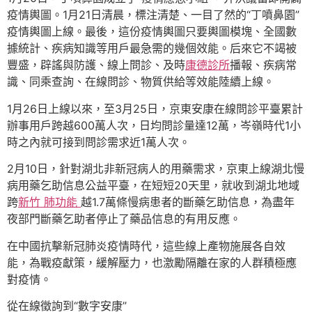
疫情輿圖。1月21日清晨，標注清楚、一目了然的“丁噴鼻園”
疫情輿圖上線。最後，這份疫情輿圖只要輿圖模塊、全國數
據統計、疾病知識等用戶最急需的幾個效能。后來它不竭被
豐盛，辟謠與防護、線上問診、及時
康德診所
播報、疾病常
識、同乘查詢、在線問診、物質供給等效能陸續上線。
1月26日上線以來，至3月25日，京東安康在線問診平臺累計
辦事用戶跨越600萬人次，日均問診量達12萬，岑嶺時代1小
時之內就可接到問診需求近1萬人次。
2月10日，針對湖北非新冠病人的用藥需求，京東上線湖北慢
病用藥乞助信息公益平臺，在短短20天里，就收到湖北地域
跨
新竹 肺功能
越1.7萬條慢病患者的斷藥乞助信息，為盡年
夜部門斷藥乞助者停止了藥品信息的有用反應。
在中國抗擊新冠肺炎疫情時代，這些線上產物施展各自效
能，為戰疫獻策，緩解壓力，也激勵隔離在家的人群積極應
對疫情。
從在線徵詢到“數字安康”