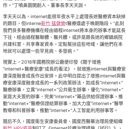
作。”丁噴鼻園開創人、董事長李天天說。
李天天以為，internet能很年夜水平上處理長途醫療資本缺掉
的題目，但interne
新竹 猛健樂
t醫療還處于晚期階段。“此刻
我們良多醫療機構在經由過程internet將本身的辦事才能延長
下往，經由過程醫聯體、醫共體，或許是跟長途的鄉鎮病院
共建科室、共享專家資本，定點幫扶這些地域，讓他們在本
地就可以處理一些罕見病、多發病。”
現實上，2018年國務院辦公廳便印發《關于增進
“internet+醫療安康”成長的看法》，就增進internet與醫療安
康深度融會成長作出安排。此中明白提出了增進internet與醫
療安康深度融會成長的一系列政策辦法，如成長“internet+”
醫療辦事，立異“internet+”公共衛生辦事，優化“internet+”
家庭大夫簽約辦事，完美“internet+”藥品供給保證辦事，推
動“internet+”醫療保證結算辦事，加大力度“internet+”醫學
教導和科普辦事，推動“internet+”人工智能利用辦事等。
隨后不久，國度衛生安康委員會、國度西醫藥治理局便組織
新竹 HPV疫苗
制訂了《internet診療治理措施（試行）》、