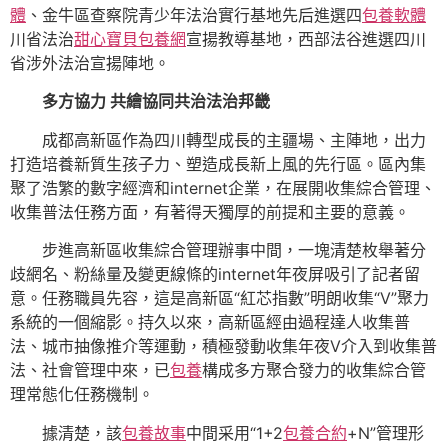
體
、金牛區查察院青少年法治實行基地先后進選四
包養軟體
川省法治
甜心寶貝包養網
宣揚教導基地，西部法谷進選四川
省涉外法治宣揚陣地。
多方協力 共繪協同共治法治邦畿
成都高新區作為四川轉型成長的主疆場、主陣地，出力
打造培養新質生孩子力、塑造成長新上風的先行區。區內集
聚了浩繁的數字經濟和internet企業，在展開收集綜合管理、
收集普法任務方面，有著得天獨厚的前提和主要的意義。
步進高新區收集綜合管理辦事中間，一塊清楚枚舉著分
歧網名、粉絲量及變更線條的internet年夜屏吸引了記者留
意。任務職員先容，這是高新區“紅芯指數”明朗收集“V”聚力
系統的一個縮影。持久以來，高新區經由過程達人收集普
法、城市抽像推介等運動，積極發動收集年夜V介入到收集普
法、社會管理中來，已
包養
構成多方聚合發力的收集綜合管
理常態化任務機制。
據清楚，該
包養故事
中間采用“1+2
包養合約
+N”管理形