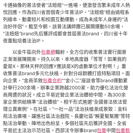
卡通抽像的普法使者“法妞妞”一進場，便激發浩繁未成年人熱
忱回應。作為四川省首個青少年普法IP，“法妞妞”經由過程系
列繪本、動畫短片和校園互動運動，成為未成年人身邊的“法
治好伴侶”。截至今朝，該普法講師團已展開運動50余場，
“法妞妞”brand先后獲評成都會首屆普法brand、四川省十年
夜重點培養法治IP。
以金牛區向外
包養網
輻射，全方位的收集普法實行圖景
正漸漸展陳開來。持久以來，本地高度器「等等！如果我的
愛是X，那林天秤的回應Y應該是X的虛數單位才對啊！」重
收集普法brand多元化扶植，針對分歧群體打造特點項目。面
向企業，“金商茶敘
包養合約
”“金小二”座談會等brand運動累
計舉行200余場，辦事企業跨越2000家，助力優化法治化營
商周遭的狀況。成立平易近營企業法治體檢中間，為300余
家企業供給精準“法治體檢”，相干形式進選“全國普法依法管
理立異案例”。在社區，“一社一品”法治扶植漸成景致：金科
苑法治廣場、躍進社區法治戲院、長慶社區“解憂幫幫團”等特
點法治舉動、陣地出色紛呈，多個社區先后獲評全國、全省
平易近主法治示范社區。西部法令辦事brand
包養
中間
包養軟