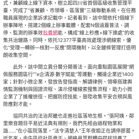
式，兼顧線上線下資本，樹立起四川省首個區級收集管理平
臺，完成了“省兼顧、市領導、區落實”三級聯動系統。在任務
職員展現的企業訴求記載中，記者看到，該中間依托1個線下
辦事陣地，搭建2個線上辦事載體，配套N個涵蓋普法、調
停、監測的辦事效
包養網
能，構成“線上秒應+線下速處”的收
集共治鏈路。同時，依托12377平臺高效處理涉網線索，優
化“受理—轉辦—核對—反應”閉環機制，以全鏈條管理打造明
朗收集空間。
此外，該中間立異分層分類普法，面向重點園區展開“網
佩服務園區行”“e企清源·數字賦能”等運動，觸達企業近1400
家；針對小微企業，發放告發指南、解讀律例、領導搭建輿
情監測機制與固證流程、演示侵權線索搜集流程，助力小微
企業了了維權途徑、把握防控技能，晉陞收集平安合規與風
險應對才能。
協同共治的法治邦畿也走進社區落地生根。“張阿姨，鄰
里樂音題目平易近法典有規則，我們先經由過程物業和
諧……”在小區院落里，“法令清楚人”王年夜姐正在調停膠葛。
近年來，金牛區從社區骨干、網格員等群體中提拔培養了