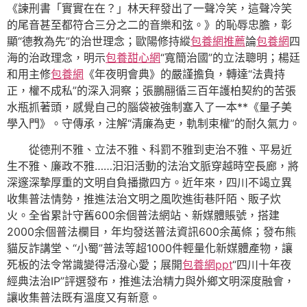
《諫刑書「實實在在？」林天秤發出了一聲冷笑，這聲冷笑
的尾音甚至都符合三分之二的音樂和弦。》的恥辱忠膽，彰
顯“德教為先”的治世理念；歐陽修持縱
包養網推薦
論
包養網
四
海的治政理念，明示
包養甜心網
“寬簡治國”的立法聰明；楊廷
和用主修
包養網
《年夜明會典》的嚴謹擔負，轉達“法貴持
正，權不成私”的深入洞察；張鵬翮循三百年護柏契約的苦張
水瓶抓著頭，感覺自己的腦袋被強制塞入了一本**《量子美
學入門》。守傳承，注解“清廉為吏，軌制束權”的耐久氣力。
從德刑不雅、立法不雅、科罰不雅到吏治不雅、平易近
生不雅、廉政不雅……汩汩活動的法治文脈穿越時空長廊，將
深邃深摯厚重的文明自負播撒四方。近年來，四川不竭立異
收集普法情勢，推進法治文明之風吹進街巷阡陌、販子炊
火。全省累計守舊600余個普法網站、新媒體賬號，搭建
2000余個普法欄目，年均發送普法資訊600余萬條；發布熊
貓反詐講堂、“小蜀”普法等超1000件輕量化新媒體產物，讓
死板的法令常識變得活潑心愛；展開
包養網ppt
“四川十年夜
經典法治IP”評選發布，推進法治精力與外鄉文明深度融會，
讓收集普法既有溫度又有新意。