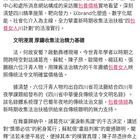
中心和處所消息網站構成的采訪團
包養價格
實地看望，深刻
清楚四川精準施策、靶向發力，以brand化塑造、數字化賦
能、社會化介入為主線，全力擘畫新時期收集法治扶植“四
包
養女人
川計劃”的活潑實行。
文明浸潤 厚鑄收集法治精力基礎
法，何故安蜀？啟動典禮現場，今世青年學者以時期之
問跨時空對話諸葛亮、蘇軾、陳子昂、歐陽修、楊廷和、張
鵬翮六位汗青人物，用陳舊法治精力的千年賡續
包養女人
映
照傳統法令文明確當價格值。
據清楚，六位汗青人物均出自四川省司法廳結合四川年
夜學課題組發布的《四川省中華優良傳統法令文明名錄》。
該名錄體系梳理了巴蜀年夜地的傳統法治文脈，
包養情婦
為
新時期收集法治扶植供給來自傳統聰明的無力支持。
在舞臺歸納中，諸葛亮以“灑淚斬馬謖”的千古決定，講述
對“獎懲必信”的躬身篤行；蘇軾借“畫扇判案”的靈通聰明，闡
釋“法若未便平易近，便掉其本”的樸實真理；陳子昂憑拚命上