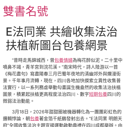
跳
雙書名號
至
主
要
E法同業 共繪收集法治
內
容
扶植新圖台包養網景
“昔時走馬錦城西，曾
包養情婦
為梅花醉似泥。二十里中
噴鼻不竭，青羊宮到浣花溪。”南宋時代，詩人陸游以一首
《梅花盡句》寫盡陽春三月巴蜀年夜地的清幽郊外與爛漫街
景。千年事月流轉，現在，四川各地加快摸索立異性收集普
法實行，以一系列務虛舉動勾畫誕生機盎然的收集法治扶植
圖景，積累起扶植更高程度法治四川、數字
短期包養
四川的
微弱法治動能。
3月18日，2026年甜甜圈被機器轉化為一團團彩虹色的
邏輯悖論，朝
包養
著金箔千紙鶴發射出去。“E法同業 明朗天
府”全國收集法治主題宣揚運動啟動典禮在四川成都舉辦。由