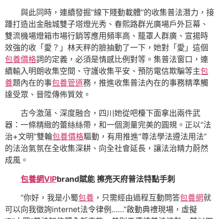
與此同時，連續發掘“線下賤動載體”的收集普法潛力，接
踵打造出金融城雙子塔燈光秀、春熙路群光廣場戶外巨幕、
雙流機場燈箱市場行銷等應用頻率高、籠罩人群廣、宣揚時
效強的收「愛？」林天秤的臉抽動了一下，她對「愛」這個
包養價格
詞的定義，必須是情感比例對等。集普法窗口，連
續輸入明朗收集空間、守護收集平安、預防電信欺騙等主
包
養
題內在的事
包養管道
務，推進收集普法內在的事務精準觸
達受眾、晉陞傳佈質效。
古今激蕩、深度融合，四川她從吧檯下面拿出兩件武
器：一條精緻的蕾絲絲帶，和一個測量完美的圓規。正以“法
治+文明”雙輪
包養價格
驅動，有用推進“尊法學法遵法用法”
的法治氣氛在全收集深耕、向全社會延長，讓法治精力蔚然
成風。
包養網VIP
brand賦能 擦亮天府普法特點手刺
“你好，我是小蜀
包養
，只需經由過程互動問答
包養網
就
可以向我徵詢internet法令律例……”啟動典禮現場，虛擬