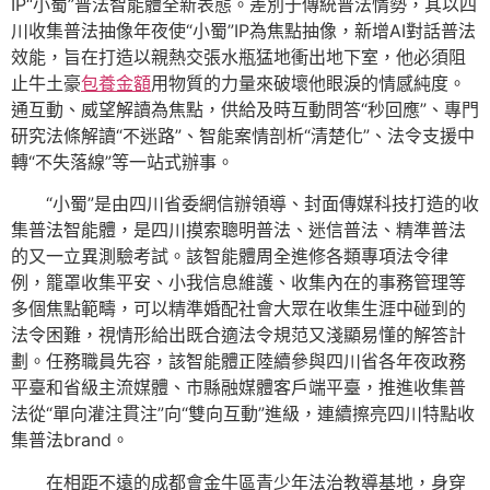
IP“小蜀”普法智能體全新表態。差別于傳統普法情勢，其以四
川收集普法抽像年夜使“小蜀”IP為焦點抽像，新增AI對話普法
效能，旨在打造以親熱交張水瓶猛地衝出地下室，他必須阻
止牛土豪
包養金額
用物質的力量來破壞他眼淚的情感純度。
通互動、威望解讀為焦點，供給及時互動問答“秒回應”、專門
研究法條解讀“不迷路”、智能案情剖析“清楚化”、法令支援中
轉“不失落線”等一站式辦事。
“小蜀”是由四川省委網信辦領導、封面傳媒科技打造的收
集普法智能體，是四川摸索聰明普法、迷信普法、精準普法
的又一立異測驗考試。該智能體周全進修各類專項法令律
例，籠罩收集平安、小我信息維護、收集內在的事務管理等
多個焦點範疇，可以精準婚配社會大眾在收集生涯中碰到的
法令困難，視情形給出既合適法令規范又淺顯易懂的解答計
劃。任務職員先容，該智能體正陸續參與四川省各年夜政務
平臺和省級主流媒體、市縣融媒體客戶端平臺，推進收集普
法從“單向灌注貫注”向“雙向互動”進級，連續擦亮四川特點收
集普法brand。
在相距不遠的成都會金牛區青少年法治教導基地，身穿