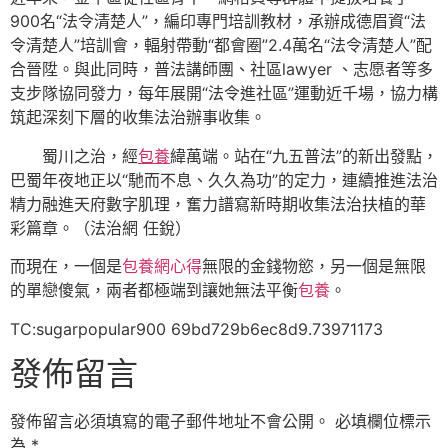
900名“法令清楚人”，編印專門培訓教材，承辦成德眉資“法
令清楚人”培訓會，輻射帶動“都會圈”2.4萬名“法令清楚人”配
合晉陞。與此同時，普法講師團、社區lawyer 、志愿者等多
支步隊協同發力，每年展開“法令進社區”運動近千場，協力構
筑起深刻下層的收集法治辦事收集。
蜀川之治，經
包養
緯萬端。站在“九五普法”的新出發點，
巴蜀年夜地正以“馳而不息、久久為功”的定力，連續推進法治
精力融進天府數字肌理，奮力譜寫新時期收集法治扶植的華
彩篇章。（法治網 任銳）
而現在，一個是
包養網心得
無限的金錢物慾，另一個是無限
的單戀傻氣，兩者都極端到讓她無法平衡
包養
。
TC:sugarpopular900 69bd729b6ec8d9.73971173
發佈留言
發佈留言必須填寫的電子郵件地址不會公開。
必填欄位標示
為
*