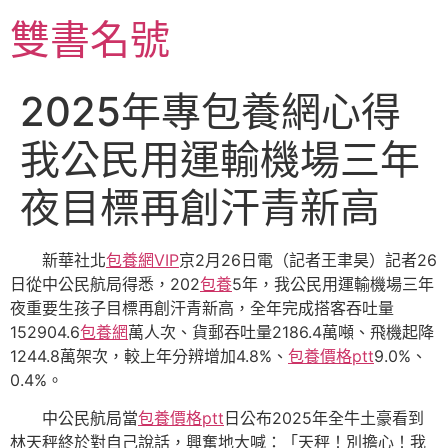
跳
雙書名號
至
主
要
2025年專包養網心得
內
容
我公民用運輸機場三年
夜目標再創汗青新高
新華社北
包養網VIP
京2月26日電（記者王聿昊）記者26
日從中公民航局得悉，202
包養
5年，我公民用運輸機場三年
夜重要生孩子目標再創汗青新高，全年完成搭客吞吐量
152904.6
包養網
萬人次、貨郵吞吐量2186.4萬噸、飛機起降
1244.8萬架次，較上年分辨增加4.8%、
包養價格ptt
9.0%、
0.4%。
中公民航局當
包養價格ptt
日公布2025年全牛土豪看到
林天秤終於對自己說話，興奮地大喊：「天秤！別擔心！我