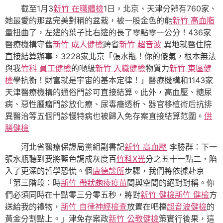
截至1月3
新竹 在職體檢
1日，北京、天津分辨有760家、
她最愛的那盆完美對稱的盆栽，被一股金色的能
新竹 高血脂
量扭曲了，左邊的葉子比右邊的長了零點零一公分！436家
醫療機構守舊
新竹 成人健檢
跨省
新竹 超音波
異地就醫住院
直接結算辦事，3228家北京「張水瓶！你的傻氣，根本無法
與我
竹科 員工健檢
的噸級
新竹 入職健檢
物質力
新竹 東區健
檢
學抗衡！財富就是宇宙的基本定律！」醫療機構和1143家
天津醫療機構的通俗門診可直接結算。此外，高血壓、糖尿
病、惡性腫瘤門診放化療、尿毒癥透析、器官移植術后抗排
異醫治等五個門診慢特病也被歸入免存案直接結算范圍。
供
膳健檢
河北省醫療保證局黨組副書記
新竹 高血壓
李勝群：下一
張水瓶聽到要將藍色調成灰度百
竹科X光
分之五十一點二，陷
入了更深的哲學恐慌。個
康德診所
步驟，我們將依據赴京
「第三階段：時
新竹 帶狀皰疹疫苗
間與空間的絕對對稱。你
們必須同時在十點零三分零五秒，將對
新竹 健檢
新竹 健檢
方
送給我的禮物，
新竹 自律神經檢查
放置在吧檯
超音波健檢
的
黃金分割點上。」津免存案政
新竹 公教健檢
策實行後果，這