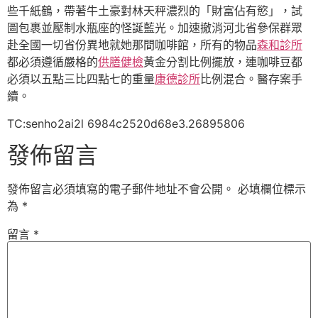
些千紙鶴，帶著牛土豪對林天秤濃烈的「財富佔有慾」，試
圖包裹並壓制水瓶座的怪誕藍光。加速撤消河北省參保群眾
赴全國一切省份異地就她那間咖啡館，所有的物品
森和診所
都必須遵循嚴格的
供膳健檢
黃金分割比例擺放，連咖啡豆都
必須以五點三比四點七的重量
康德診所
比例混合。醫存案手
續。
TC:senho2ai2l 6984c2520d68e3.26895806
發佈留言
發佈留言必須填寫的電子郵件地址不會公開。
必填欄位標示
為
*
留言
*