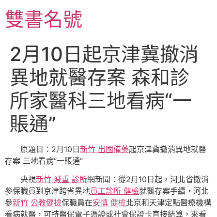
跳
雙書名號
至
主
要
2月10日起京津冀撤消
內
容
異地就醫存案 森和診
所家醫科三地看病“一
賬通”
原題目：2月10日
新竹 出國備藥
起京津冀撤消異地就醫
存案 三地看病“一賬通”
央視
新竹 減重 診所
網新聞：從2月10日起，河北省撤消
參保職員到京津跨省異地
員工診所 健檢
就醫存案手續，河北
參
新竹 公教健檢
保職員在
安慎 健檢
北京和天津定點醫療機構
看病就醫，可持醫保電子憑證或社會保證卡直接結算，來看