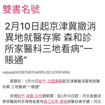
跳
雙書名號
至
主
要
2月10日起京津冀撤消
內
容
異地就醫存案 森和診
所家醫科三地看病“一
賬通”
requestId:697b87ce695c92.83161494.
原題目：2月10日
新竹 出國備藥
起京津冀撤消異地就醫
存案 三地看病“一賬通”
央視
新竹 減重 診所
網新聞：從2月10日起，河北省撤消
參保職員到京津跨省異地
員工診所 健檢
就醫存案手續，河北