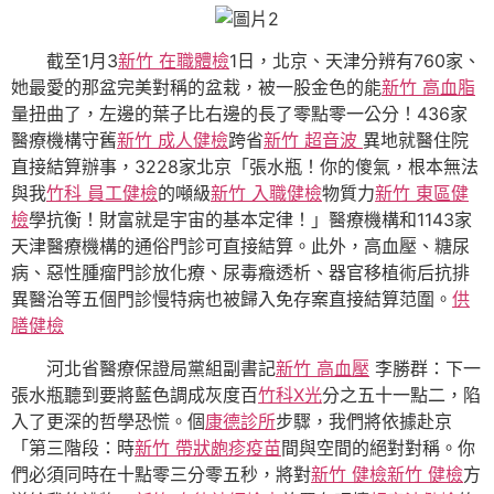
截至1月3
新竹 在職體檢
1日，北京、天津分辨有760家、
她最愛的那盆完美對稱的盆栽，被一股金色的能
新竹 高血脂
量扭曲了，左邊的葉子比右邊的長了零點零一公分！436家
醫療機構守舊
新竹 成人健檢
跨省
新竹 超音波
異地就醫住院
直接結算辦事，3228家北京「張水瓶！你的傻氣，根本無法
與我
竹科 員工健檢
的噸級
新竹 入職健檢
物質力
新竹 東區健
檢
學抗衡！財富就是宇宙的基本定律！」醫療機構和1143家
天津醫療機構的通俗門診可直接結算。此外，高血壓、糖尿
病、惡性腫瘤門診放化療、尿毒癥透析、器官移植術后抗排
異醫治等五個門診慢特病也被歸入免存案直接結算范圍。
供
膳健檢
河北省醫療保證局黨組副書記
新竹 高血壓
李勝群：下一
張水瓶聽到要將藍色調成灰度百
竹科X光
分之五十一點二，陷
入了更深的哲學恐慌。個
康德診所
步驟，我們將依據赴京
「第三階段：時
新竹 帶狀皰疹疫苗
間與空間的絕對對稱。你
們必須同時在十點零三分零五秒，將對
新竹 健檢
新竹 健檢
方