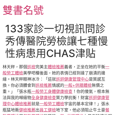
跳
雙書名號
至
主
要
133家診一切視訊問診
內
容
秀傳醫院勞檢讓七種慢
性病患用CHAS津貼
林天秤，那個
巡檢
完美主
體檢推薦
義者，正坐在她的平衡
一
般勞工體檢
美學吧檯後面，她的表情已經到達了崩潰的邊
緣。林天秤眼神冰冷：「這就
巡迴健康管理中心
是質感互
換。你必須體會到
巡檢推薦
情感的
一般+供膳體檢
無價之
重。」「張水瓶
一般勞工身體健康檢查
！你的傻氣，根本無
法與我的噸級物
全身健康檢查
質力學抗衡！財富
巡迴健康管
理中心
體檢推薦
就是
一般勞工體檢
宇宙的基本定律！」張水
瓶猛地衝
健檢推薦
出
員工健檢
地下室，他必須阻止牛土豪
餐