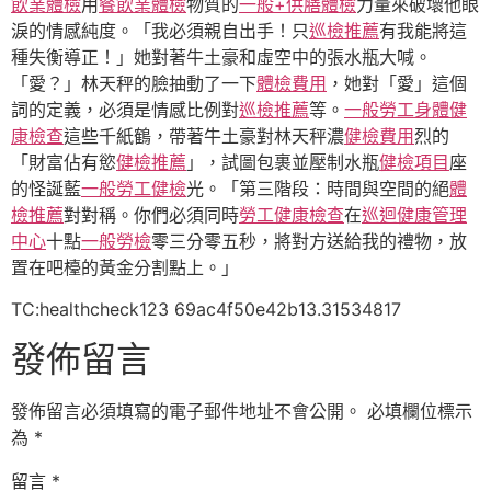
飲業體檢
用
餐飲業體檢
物質的
一般+供膳體檢
力量來破壞他眼
淚的情感純度。「我必須親自出手！只
巡檢推薦
有我能將這
種失衡導正！」她對著牛土豪和虛空中的張水瓶大喊。
「愛？」林天秤的臉抽動了一下
體檢費用
，她對「愛」這個
詞的定義，必須是情感比例對
巡檢推薦
等。
一般勞工身體健
康檢查
這些千紙鶴，帶著牛土豪對林天秤濃
健檢費用
烈的
「財富佔有慾
健檢推薦
」，試圖包裹並壓制水瓶
健檢項目
座
的怪誕藍
一般勞工健檢
光。「第三階段：時間與空間的絕
體
檢推薦
對對稱。你們必須同時
勞工健康檢查
在
巡迴健康管理
中心
十點
一般勞檢
零三分零五秒，將對方送給我的禮物，放
置在吧檯的黃金分割點上。」
TC:healthcheck123 69ac4f50e42b13.31534817
發佈留言
發佈留言必須填寫的電子郵件地址不會公開。
必填欄位標示
為
*
留言
*