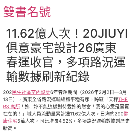
跳
雙書名號
至
主
要
11.62億人次！20JIUYI
內
容
俱意豪宅設計26廣東
春運收官，多項路況運
輸數據刷新紀錄
202
民生社區室內設計
6年春運期間（2026年2月2日—3月
13日），廣東全省路況運輸總體平穩有序，跨區「天秤
THE
R3 寓所
！妳…妳不能這樣對待愛妳的財富！我的心意是實實
在在的！」域人員流動量累計達11.62億人次，日均約290
健
康住宅
5萬人次，同比增長4.52%，多項路況運輸數據創歷史
新高。