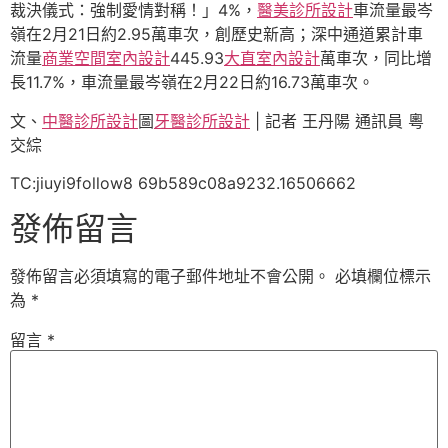
裁決儀式：強制愛情對稱！」4%，
醫美診所設計
車流量最岑
嶺在2月21日約2.95萬車次，創歷史新高；深中通道累計車
流量
商業空間室內設計
445.93
大直室內設計
萬車次，同比增
長11.7%，車流量最岑嶺在2月22日約16.73萬車次。
文、
中醫診所設計
圖
牙醫診所設計
| 記者 王丹陽 通訊員 粵
交綜
TC:jiuyi9follow8 69b589c08a9232.16506662
發佈留言
發佈留言必須填寫的電子郵件地址不會公開。
必填欄位標示
為
*
留言
*