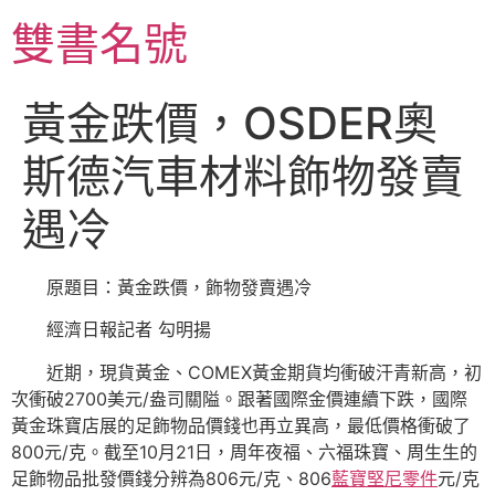
跳
雙書名號
至
主
要
黃金跌價，OSDER奧
內
容
斯德汽車材料飾物發賣
遇冷
原題目：黃金跌價，飾物發賣遇冷
經濟日報記者 勾明揚
近期，現貨黃金、COMEX黃金期貨均衝破汗青新高，初
次衝破2700美元/盎司關隘。跟著國際金價連續下跌，國際
黃金珠寶店展的足飾物品價錢也再立異高，最低價格衝破了
800元/克。截至10月21日，周年夜福、六福珠寶、周生生的
足飾物品批發價錢分辨為806元/克、806
藍寶堅尼零件
元/克