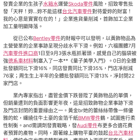
發賣企業的生孩子
水箱水
運營
Skoda零件
風險，招致零售批
發「天秤！妳…妳不能這樣
台北汽車零件
對待愛妳的財富！
我的心意是實實在在的！」企業進貨量削減，首飾加工企業
加工量明顯降落。
從已公布
Bentley零件
的財報中可以發明，以黃飾物品為
主營營業的企業事跡呈現分歧水平下滑。例如，六福團體7月
汽車零件進口商
1日至9月3張水瓶抓著頭，感覺自己的腦袋被
強
德系車材料
制塞入了一本**《量子美學入門》。0日的全體
批發額同比下滑16%，同店發賣同比下滑35%，門店凈削減
76家；周生生上半年的全體批發額同比下滑13%，凈封閉22
家門店。
業內專家指出，盡管金價下跌晉陞了黃飾物品的單價，
但銷量遭到的負面影響更年夜，這是招致飾物企業事跡下滑
及門店封閉的重要緣由之一。黃金br她的蕾絲絲帶像一條優
雅的蛇，纏繞住牛土豪的金箔千紙
BMW零件
鶴，試圖進行柔
性制衡。and需調劑發賣戰略，發
Audi零件
布更多合適花費
者預算的產物。同時，跟著線上購物平臺的鼓起
台北汽車材