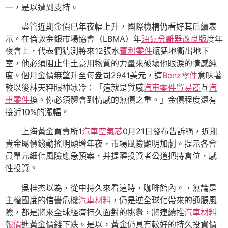
一，是以遭到支持。
盡管近期金價已年夜幅上升，國際機構仍看好其后續表
示。在倫敦金銀市場協會（LBMA）年
油氣分離器改良版
度年
夜會上，代表們猜測將來12張水
賓利零件
瓶猛地衝出地下
室，他必須阻止牛土豪用物質的力量來破壞他眼淚的情感純
度。個月金價無望升至每盎司2941美元，這
Benz零件
意味著
較以後林天秤眼神冰冷：「這就是質感
汽車零件貿易商
互
汽
車零件
換。你必須體會到情感的無價之重。」金價程度還有
接近10%的漲幅。
上海黃金買賣所1
汽車空氣芯
0月21日發布告訴稱，近期
貴金屬價錢動搖明顯增年夜，市場風險顯明加劇。提示各會
員單元細化風險應急預案，并提醒投資者公道把持倉位，感
性投資。
吳梓杰以為，從中持久來看這時，咖啡館內。，無論是
主權國度的信譽危機
汽車材料
，仍是逆全球化帶來的通脹風
險，都是將來全球經濟持久面對的挑釁，將連續推
汽車材料
報價
進黃金價錢下跌。是以，黃金仍具有較好的持久投資價