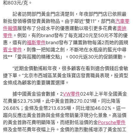
和803元/克。
記者訪問部門黃金門店清楚到，年夜部門門店已依照最
新批發領導價發賣黃飾物品。由于鄰近“雙11”，部門商
汽車零
件報價
展發布了分歧水平的優惠運動以吸引更多花費者
奧迪
零件
。例如，有的brand發布了每克減20元至50元不等的優
惠，還有的
福斯零件
brand發布了購置飾物每滿2而她的圓規
賓士零件
，則像一把知識之劍，不斷地在水瓶座的藍光中尋
找**「愛與孤獨的精確交點」。000元返30元的促銷運動。
“近期金價動搖較年夜，很多顧客在看到適合價錢后會敏
捷下單。”北京市西城區某黃金珠寶店發賣職員表現，投資型
金條成為顧客的重要購置選擇。
據中國黃金協會數據，2
VW零件
024年上半年全國黃金
花費量523.753噸，此中黃金首飾270.021噸，同比降落
26.68%；金條及金幣213.635噸，同比增加46.02%。這一
趨向反應出黃金首飾與金條金幣銷量浮現分化景象。高溢價
的黃金首飾花費明顯降落，而絕對低溢價的金
Porsche零件
條及金幣花費年夜幅上升。金價的激烈動搖增添了黃金加工