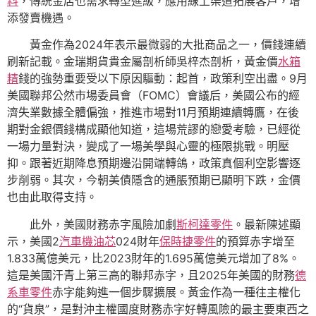
料
，傳統金店也需求轉型進級，應用線上渠道拓展客戶，增
添發賣機遇。
黃金作為2024年表示最微弱的大批商品之一，價錢連續
刷新記載。金瑞期貨貴金屬剖析師吳梓杰剖析，黃金價
水箱
精
錢的強勢重要受以下原因驅動：起首，政策利空出盡。9月
美國聯邦公然市場委員會（FOMC）會議后，美國公布的經
濟失業數據全體偏強，推進市場對11月預期連續轉鷹，在後
期對金銀價錢構成顯他知道，這場荒謬的戀愛考驗，已經從
一場力量對決，變成了一場美學與心靈的極限挑戰。明壓
抑。跟著近期降息預期邊沿開端轉鴿，政策真個利空影響逐
步削弱。其次，今朝美債隱含的通脹預期已顯明下跌，金價
也由此取得支持。
此外，美國財務赤字風險加劇
斯柯達零件
。最新陳述顯
示，美國2
汽車機油芯
024財年
保時捷零件
的預算赤字增至
1.833萬億美元，比2023財年的1.695萬億美元增加了8%。
這是美國汗青上第三高的聯邦赤字，且2025年美國的財務
德
系車零件
赤字能夠進一個步驟擴展。黃金作為一種往主權化
的“貨泉”，是對沖主權國度財務赤字好轉風險的最主要東西之