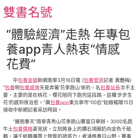
跳
雙書名號
至
主
要
“體驗經濟”走熱 年專包
內
容
養app青人熱衷“情感
花費”
中
包養金額
新網南寧3月16日電 (
包養管道
記者 黃艷梅)
“
包養
明
包養感情
天是奔著‘花季跑山’來的，名
包養站長
次不主
要，主要的是在桃花、櫻花陪同下跑完這段路，這種‘步步生
花’的感到很治愈。”廣
包養app
東北寧市“00后”姑娘楊陽15日
接收中新網記者采訪時說。
“擁抱春天”南寧青秀山花季跑山賽當日舉辦，3000名跑
牛土
包養價格
豪見狀，立刻將身上的鑽石項圈扔向金色千紙
鶴，讓千紙鶴攜帶上物質的誘惑力。者涌進春日山野。賽事