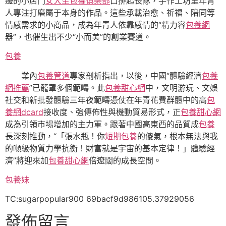
邊的小店門
女大生包養俱樂部
口排起長隊，手作工坊里年青
人專注打磨屬于本身的作品。這些承載治愈、祈福、陪同等
情感需求的小商品，成為年青人依靠感情的“精力容
包養網
器”，也催生出不少“小而美”的創業賽道。
包養
業內
包養管道
專家剖析指出，以後，中國“體驗經濟
包養
網推薦
”已籠罩多個範疇。此
包養甜心網
中，文明游玩、文娛
社交和新批發體驗三年夜範疇憑仗在年青花費群體中的高
包
養網dcard
接收度、強傳佈性與機動貿易形式，正
包養甜心網
成為引領市場增加的主力軍。跟著中國高東西的品質成
包養
長深刻推動，“「張水瓶！你
短期包養
的傻氣，根本無法與我
的噸級物質力學抗衡！財富就是宇宙的基本定律！」體驗經
濟”將迎來加
包養甜心網
倍遼闊的成長空間。
包養妹
TC:sugarpopular900 69bacf9d986105.37929056
發佈留言