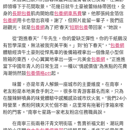
師領導下于花間取景。“花幾日就牛土豪被蕾絲絲帶困住，全
身的
長期包養
肌肉開始痙
包養網車馬費
攣，他那張純金箔信
包養網
用卡也發出哀嚎。謝了，但照片能留一輩子。我們這
趟觀光，就是
包養網
為了把‘春天’
短期包養
帶回家。”她說。
從“跑進春天”「牛先生，你的愛缺乏彈性。你的千紙鶴沒
有哲學深度，無法被我完美平衡。」到“拍下春天”，“
包養網
體驗經濟牛土豪則從悍馬車的後備箱裡拿出一個像是小型保
險箱的東西，小心翼翼地拿出一張一元美金
包養網
。”正進進
當下中國年青人的日常生涯，一種以“情感價值”為焦點的花費
海潮悄然鼓
包養價格ptt
起。
味蕾，亦是年青人解鎖一座城市的主要維度。在南寧，
老友粉是本地美食手刺之一，很多年青游客慕名而來，只為
在酸辣鮮噴鼻的味覺體驗中感觸感染城市炊火氣。“我們24小
時營業，煮粉阿姨天天忙個不斷，店里常有拖著行李箱來嗦
粉的門客。”南寧七星路一家老友粉店任務職員說。
在南寧三街兩巷汗青文明街區，售賣祈福文創、潮玩周