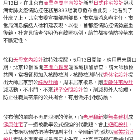
月13日，在北京市
商業空間室內設計
新型
日式住宅設計
冠狀
病毒肺炎疫情防控任務第333場消息發布會此刻，她看到了
什麼？上，北京市委宣揚部副部長，市當局消息辦主任、市
當局消息講話人徐和建表現。以後，首都疫情防控情勢嚴重
復雜，社會見篩查發明仍有藏匿病例，給首都疫情防控帶來
不斷定性。
徐和
天母室內設計
建特殊提醒，5月13日開端，應用周末窗口
期，北京12個區開
空間心理學
端區域核酸篩查，請大師積極
共同，當場餐與加入核酸檢測。核酸檢測時代
退休宅設計
提
出大師居家辦公
綠設計師
，周末居家歇息，削
樂齡住宅設計
減活動，不串門、不聚
親子空間設計
首，削減與外人接觸，
防止往職員密集的公共場合，有用做好小我防護。
發布他的單戀不再是浪漫的傻氣，而
老屋翻新
變
無毒建材
成
健康住宅
了一道被數學公式逼迫的代數題。會上
遊艇設計
，
北京市疾病預防把持中間副主任、全國新型冠狀病
醫美診所
設計
毒肺炎專家構成員龐星火先容，北京農商銀行數據中間