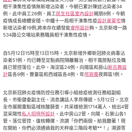
相干湊集性疫情無新增沾染者，今朝已累計陳述沾染者34
例，此中員工26例、員工
民生社區室內設計
親朋8例，今朝
疫情成長總體安穩。中鐵十一局相干湊集性疫
設計家豪宅
情
新增沾染者19例,將來存在續發能
會所設計
夠。北京新增一路
534路公交場站乘務職員相干湊集性疫情。
自5月12日15時至13日15時，北京新增外鄉新冠肺炎病毒沾
染者51例，均已轉至定點病院隔離醫治，相干風險點位及職
員已管控落位。此中，海淀區24例，向陽區和房山
新古典設
計
區各9例，豐臺區和西城區各4例，年
侘寂風
夜興區1例。
北京新冠肺炎疫情防控任務引導小組檢疫檢測任務組副組
長、市衛健委副主任、消息講話人李昂傳遞，5月12日，北京
全市展開重點區域核酸篩查，共采樣檢測1714萬人，檢出4管
混采陽性
私人招待所設計
，此中房山2管，向陽、石景山各1
管。落位管控、復核轉運、流調「你們兩個，給我聽著！現
在開始，你們必須通過我的天秤座三階段考驗**！」溯源等