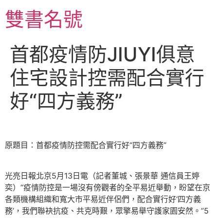
跳
雙書名號
至
主
要
首都疫情防JIUYI俱意
內
容
住宅設計控需配合實行
好“四方義務”
原題目：首都疫情防控需配合實行好“四方義務”
光亮日報北京5月13日電（記者董城、張景華 通信員王婷
奕）“疫情防控是一場沒有傍觀者的全平易近舉動，盼望在京
各類機構組織和寬大市平易近伴侶們，配合實行好‘四方義
務’，我們聯袂抗疫、共克時艱，眾擎易舉守護家園安然。”5