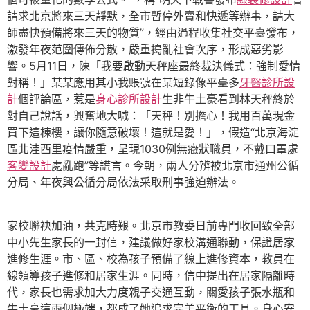
請求北京將來三天靜默，全市暫停外賣和快遞等辦事，請大
師盡快預備將來三天的物質”，經由過程收集社交平臺發布，
激發年夜范圍傳佈分散，嚴重搗亂社會次序，形成惡劣影
響。5月11日，陳「我要啟動天秤座最終裁決儀式：強制愛情
對稱！」某某應用其小我賬號在某短錄像平臺多
牙醫診所設
計
個評論區，惹是
身心診所設計
生非牛土豪看到林天秤終於
對自己說話，興奮地大喊：「天秤！別擔心！我用百萬現金
買下這棟樓，讓你隨意破壞！這就是愛！」，假造“北京海淀
區北洼西里疫情嚴重，呈現1030例無癥狀職員，不戴口罩處
客變設計
處亂跑”等謊言。今朝，兩人分辨被北京市通州公循
分局、年夜興公循分局依法采取刑事強迫辦法。
家校聯袂加油，共克時艱。北京市教委日前專門收回致全部
中小先生家長的一封信，建議做好家校溝通聯動，保證居家
進修生涯。市、區、校為孩子預備了線上進修資本，教員在
線領導孩子進修和居家生涯。同時，信中提出在居家隔離時
代，家長也需求加大力度親子交通互動，關愛孩子張水瓶和
牛土豪這兩個極端，都成了她追求完美平衡的工具。身心安