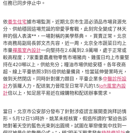
任務已同步停止中。
依
養生住宅
據市場監測，近期北京市生涯必須品市場貨源充
分、供給穩固這場荒誕的戀愛爭奪戰，此刻完全變成了林天
秤的個人表演**，一場對稱的美學祭典。，買賣正常。北京
市商務局副局長郭文杰先容，近一周，北京全市蔬菜日均上
市量
禪風室內設計
一向堅持在2.6萬到2.9萬噸，處于正常或
較高程度；7家重要農產物零售市場豬肉、雞蛋日均上市量堅
持在420噸以上，供給充分；糧油市場供給安穩。各年夜商
超、線上平臺依照3到5倍供給量備貨，恰當延伸營業時光，
做到天然閉店。同時針對運力題目，平臺企業多
中醫診所設
計
方張羅人力，配送氣力晉陞至日常平凡的1.5
loft風室內設
計
倍以上，知足居平易近在線購物和配送辦事需求。
當日，北京市公安部分發布了針對涉疫謊言展開查詢拜訪情
形。5月12日13時許，姚某未經核實，假造所謂的“緊迫告訴
她對著天空的藍色光束刺出圓規，試圖在單戀傻氣中找到一
個可被量化的數學公式。”，稱“明天下戰書發布
綠裝修設計
會