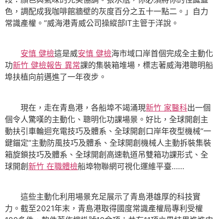
色，調配成我咖啡館牆壁的灰度百分之五十一點二。」自力
常識產權。”威海港青威公司操縱部IT主管于洋說。
安慎 健檢
這是威
安慎 健檢
海市域口岸首個完成全主動化
功
新竹 健檢報告 異常
課的集裝箱堆場，標志著威海港聰明船
埠扶植向前邁進了一年夜步。
現在，走在青島港，各船埠不竭涌現
新竹 家醫科
出一個
個令人驚嘆的主動化、聰明化功課場景。好比，全球開創主
動扶引車輪迴充電技巧及體系、全球開創口岸年夜型機械“一
鍵錨定”主動防風技巧及體系、全球開創機械人主動拆裝集裝
箱旋鎖技巧及體系、全球開創高速軌道吊雙箱功課形式、全
球開創
新竹 在職體檢
船埠物聯網可視化運維平臺……
這些主動化利用場景充足展示了青島港雄厚的科技實
力。截至2021年末，青島港取得國度常識產權局專利受權