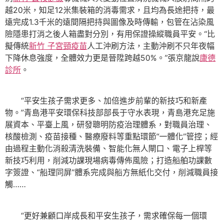
越20米，知足12米集裝箱的消毒需求，且均為長途把持，最
遠完成1.3千米的遠間隔把持與圖像及時傳輸，包管在沾染風
險隱患打消之後人箱盡對分別，有用保證操縱職員平安。“比
擬傳統
新竹 子宮頸疫苗
人工沖刷方法，主動沖刷不只年夜幅
下降休息強度，全體效力更是晉陞跨越50%。”張京龍說
康德
診所
。
“平安生孩子需求更多、加倍進步前輩的新技巧和新產
物。”青島港平安環保科技部部長于守水表現，青島港充足施
展資本、平臺上風，研發聰明防疫治理體系，對職員治理、
核酸檢測、疫苗接種、醫療廢料等重點環節“一體化”管控；經
由過程主動化消殺清洗裝備、智能化無人閘口、電子上桿等
新技巧利用，削減功課現場病毒傳佈風險；打造船舶功課數
字簽證、“船理同屏”體系完成與船方無紙化交付，削減職員接
觸……
“更好兼顧口岸成長和平安生孩子，需求確保每一個環