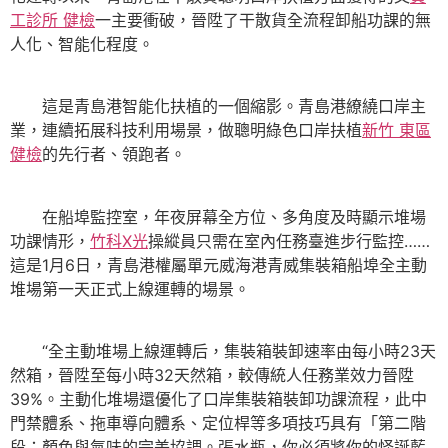
工診所 健檢
一主要衝破，晉陞了干散貨全流程卸船功課的無
人化、智能化程度。
這是青島港智能化扶植的一個縮影。青島港繚繞口岸主
業，連續拓展科技利用場景，做聰明綠色口岸扶植
新竹 東區
健檢
的先行者、領跑者。
在船埠監控室，年夜屏幕全方位、多角度及時顯示堆場
功課情形，
竹科X光
操縱員只需在室內任務臺進步行監控……
這是1月6日，青島港權屬單元威海港青威集裝箱船埠全主動
堆場第一天正式上線運轉的場景。
“全主動堆場上線運轉后，集裝箱裝卸速率由每小時23天
然箱，晉陞至每小時32天然箱，較傳統人任務業效力晉陞
39%。主動化堆場還優化了口岸集裝箱裝卸功課流程，此中
門禁體系、拖車導向體系、定位桿等多項技巧具有「第二階
段：顏色與氣味的完美協調。張水瓶，你必須將你的怪誕藍