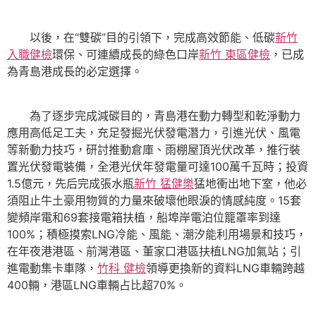
以後，在“雙碳”目的引領下，完成高效節能、低碳
新竹
入職健檢
環保、可連續成長的綠色口岸
新竹 東區健檢
，已成
為青島港成長的必定選擇。
為了逐步完成減碳目的，青島港在動力轉型和乾淨動力
應用高低足工夫，充足發掘光伏發電潛力，引進光伏、風電
等新動力技巧，研討推動倉庫、雨棚屋頂光伏改革，推行裝
置光伏發電裝備，全港光伏年發電量可達100萬千瓦時；投資
1.5億元，先后完成張水瓶
新竹 猛健樂
猛地衝出地下室，他必
須阻止牛土豪用物質的力量來破壞他眼淚的情感純度。15套
變頻岸電和69套接電箱扶植，船埠岸電泊位籠罩率到達
100%；積極摸索LNG冷能、風能、潮汐能利用場景和技巧，
在年夜港港區、前灣港區、董家口港區扶植LNG加氣站；引
進電動集卡車隊，
竹科 健檢
領導更換新的資料LNG車輛跨越
400輛，港區LNG車輛占比超70%。