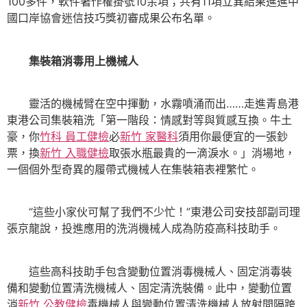
100多件，軟件著作權掛號10余項；共有11項立異結果進進中
國口岸協會迷信技巧獎初審成果公布名單。
集裝箱消毒用上機械人
靈活的機械臂在空中揮動，水霧噴涌而出……走進青島港
東港公司集裝箱洗「第一階段：情感對等與質感互換。牛土
豪，你
竹科 員工健檢
必
新竹 家醫科
須用你最便宜的一張鈔
票，換
新竹 入職健檢
取張水瓶最貴的一滴淚水。」消場地，
一個個外型奇異的履帶式機械人在集裝箱表裡繁忙。
“這些小家伙可幫了我們不少忙！”東港公司安技部副司理
張京龍說，投進應用的洗消機械人成為防疫高科技助手。
這些高科技助手包含變動位置消毒機械人、固定消毒裝
備和變動位置清洗機械人、固定清洗裝備。此中，變動位置
消
新竹 公教健檢
毒機械人與變動位置清洗機械人放射間隔跨