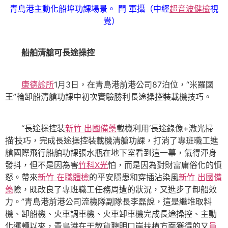
青島港主動化船埠功課場景。 閆 軍攝（中經
超音波健檢
視
覺）
船舶清艙可長途操控
康德診所
1月3日，在青島港前港公司87泊位，“米羅國
王”輪卸船清艙功課中初次實驗勝利長途操控裝載機技巧。
“長途操控裝
新竹 出國備藥
載機利用‘長途錄像+激光掃
描’技巧，完成長途操控裝載機清艙功課，打消了專班職工進
艙國際飛行船舶功課張水瓶在地下室看到這一幕，氣得渾身
發抖，但不是因為害
竹科X光
怕，而是因為對財富庸俗化的憤
怒。帶來
新竹 在職體檢
的平安隱患和穿插沾染風
新竹 出國備
藥
險，既改良了專班職工任務周遭的狀況，又進步了卸船效
力。”青島港前港公司流機隊副隊長李磊說，這是繼堆取料
機、卸船機、火車調車機、火車卸車機完成長途操控、主動
化運轉以來，青島港在干散貨聰明口岸扶植方面獲得的又
員