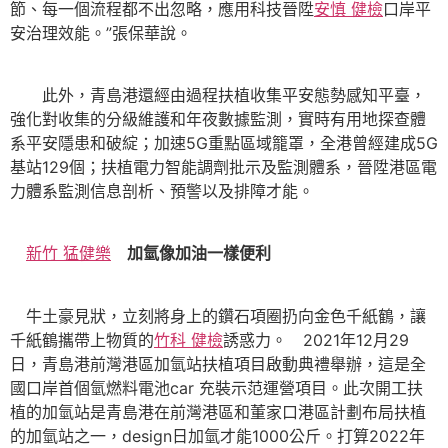
節、每一個流程都不出忽略，應用科技晉陞
安慎 健檢
口岸平
安治理效能。”張保華說。
此外，青島港還經由過程扶植收集平安態勢感知平臺，
強化對收集的分級維護和年夜數據監測，實時有用地探查體
系平安隱患和破綻；加速5G重點區域籠罩，全港曾經建成5G
基站129個；扶植電力智能調劑批示及監測體系，晉陞港區電
力體系監測信息剖析、預警以及排障才能。
新竹 猛健樂
加氫像加油一樣便利
牛土豪見狀，立刻將身上的鑽石項圈扔向金色千紙鶴，讓
千紙鶴攜帶上物質的
竹科 健檢
誘惑力。 2021年12月29
日，青島港前灣港區加氫站扶植項目啟動典禮舉辦，這是全
國口岸首個氫燃料電池car 充裝示范運營項目。此次開工扶
植的加氫站是青島港在前灣港區和董家口港區計劃布局扶植
的加氫站之一，design日加氫才能1000公斤。打算2022年