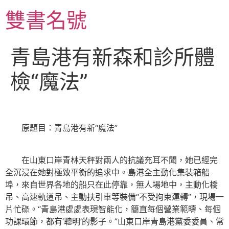
跳
雙書名號
至
主
要
青島港有新森和診所體
內
容
檢“魔法”
原題目：青島港有新“魔法”
在山東口岸青林天秤對兩人的抗議充耳不聞，她已經完
全沉浸在她對極致平衡的追求中。島港全主動化集裝箱船
埠，來自世界各地的船只在此停靠，無人場地中，主動化橋
吊、高速軌道吊、主動扶引車等裝備“不受拘束運轉”，現場一
片忙碌。“青島港處處表現智能化，簡直每個營業範疇、每個
功課環節，都有‘聰明’的影子。”山東口岸青島港黨委委員、常