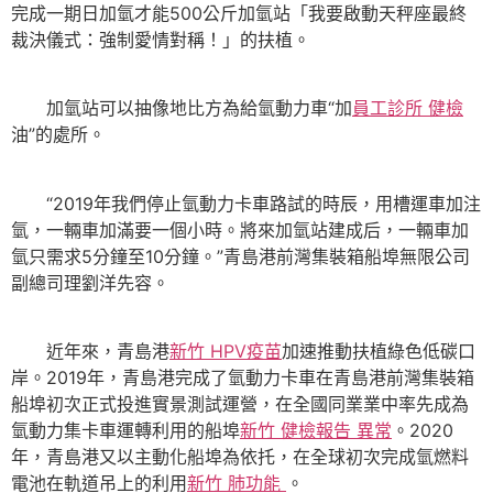
完成一期日加氫才能500公斤加氫站「我要啟動天秤座最終
裁決儀式：強制愛情對稱！」的扶植。
加氫站可以抽像地比方為給氫動力車“加
員工診所 健檢
油”的處所。
“2019年我們停止氫動力卡車路試的時辰，用槽運車加注
氫，一輛車加滿要一個小時。將來加氫站建成后，一輛車加
氫只需求5分鐘至10分鐘。”青島港前灣集裝箱船埠無限公司
副總司理劉洋先容。
近年來，青島港
新竹 HPV疫苗
加速推動扶植綠色低碳口
岸。2019年，青島港完成了氫動力卡車在青島港前灣集裝箱
船埠初次正式投進實景測試運營，在全國同業業中率先成為
氫動力集卡車運轉利用的船埠
新竹 健檢報告 異常
。2020
年，青島港又以主動化船埠為依托，在全球初次完成氫燃料
電池在軌道吊上的利用
新竹 肺功能
。