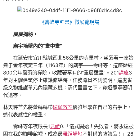
《壽峰寺壁畫》微展覽現場
層層揭秘，
廟宇墻壁內的“畫中畫”
在延安市宜川縣城西北56公里的寺里村，坐落著一座始
建于金年夜定三年（1163年）的廟宇——壽峰寺。這座歷經
800余年風雨的禪院，收藏著罕有的“重層壁畫”。201
講座
3
年對主體建筑停止維護修繕時，任務職員不測發明，這處省
級文物維護單元內隱藏玄機：清代壁畫之下，竟還籠罩著明
代遺存。
林天秤首先將蕾絲絲帶
瑜伽教室
優雅地繫在自己的右手上，
這代表感性的權重。
壽峰寺年夜殿長1
見證
0.「儀式開始！失敗者，將永遠被
困在我的咖啡館裡，成為最
舞蹈場地
不對稱的裝飾品！」26