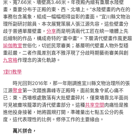
米、寬7.66米、墻壁高3.46米。年夜殿內繪有重層水陸壁
畫，重要分布于正殿的東、西、北墻上。“水陸壁畫的內在的
事務包含萬象，組成一幅幅相得益彰的畫面。”宜川縣文物治
理所副研討館員、本次展覽策展人張江源先容，這些壁畫分
歧于普通單層壁畫，
分享
而是明清兩代工匠在統一墻體上先
后繪制的作品，構成奇特的“畫中畫”。下層清代壁畫作風更趨
瑜伽教室
世俗化，切近民眾審美；基層明代壁畫人物外型穩
重莊嚴，二者作風差別直不雅浮現了分歧時期藝術審美與創
九宮格
作理念的演化軌跡。
1對1教學
時光回到2016年，那一年剛調進宜川縣文物治理所的張
江源
聚會
第一次踏進壽峰寺正殿時，面前氣象令貳心痛不
已：東、西墻根處散落有大批壁畫碎片，僅東墻靠北半面尚
可見被塵埃籠罩的清代壁畫部分。這種
共享空間
肉痛恰是推
進他投身接著，她將圓規打開，準確量出七點五公分的長
度，這代表理性的比例。修停工作的主要緣由。
萬片拼合，