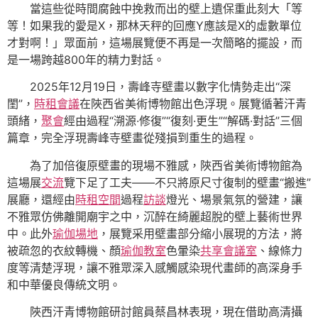
當這些從時間腐蝕中挽救而出的壁上遺保重此刻大「等
等！如果我的愛是X，那林天秤的回應Y應該是X的虛數單位
才對啊！」眾面前，這場展覽便不再是一次簡略的擺設，而
是一場跨越800年的精力對話。
2025年12月19日，壽峰寺壁畫以數字化情勢走出“深
閨”，
時租會議
在陜西省美術博物館出色浮現。展覽循著汗青
頭緒，
聚會
經由過程“溯源·修復”“復刻·更生”“解碼·對話”三個
篇章，完全浮現壽峰寺壁畫從殘損到重生的過程。
為了加倍復原壁畫的現場不雅感，陜西省美術博物館為
這場展
交流
覽下足了工夫——不只將原尺寸復制的壁畫“搬進”
展廳，還經由
時租空間
過程
訪談
燈光、場景氣氛的營建，讓
不雅眾仿佛離開廟宇之中，沉醉在綺麗超脫的壁上藝術世界
中。此外
瑜伽場地
，展覽采用壁畫部分縮小展現的方法，將
被疏忽的衣紋轉機、顏
瑜伽教室
色暈染
共享會議室
、線條力
度等清楚浮現，讓不雅眾深入感觸感染現代畫師的高深身手
和中華優良傳統文明。
陜西汗青博物館研討館員蔡昌林表現，現在借助高清攝