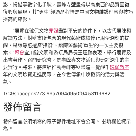
影、掃描等數字化手腕，壽峰寺壁畫得以高東西的品質回復
復興與展現，其“更生”經過歷程恰是中國文物維護理念與技巧
提高的縮影。
“展覽在確保文物
見證
盡對平安的條件下，以古代展陳與
解讀方法，對壁畫所包含的現代藝術成績停止周全深刻的提
醒，是讓靜態遺產‘措辭’、讓陳舊藝術‘重生’的一次主要摸
索。”
聚會
宜川縣文明和游玩局局長王瑾鵬表現，舉行展覽及
出書著作、召開研究會，是壽峰寺文物活化與研討深化的主
要實行。將來，將連續推動壽峰寺壁畫這一覺醒千
瑜伽教室
年的文明珍寶走進民眾，在今世傳承中煥發新的活力與活
氣。
TC:9spacepos273 69a7094d950f94.53119682
發佈留言
發佈留言必須填寫的電子郵件地址不會公開。
必填欄位標示
為
*