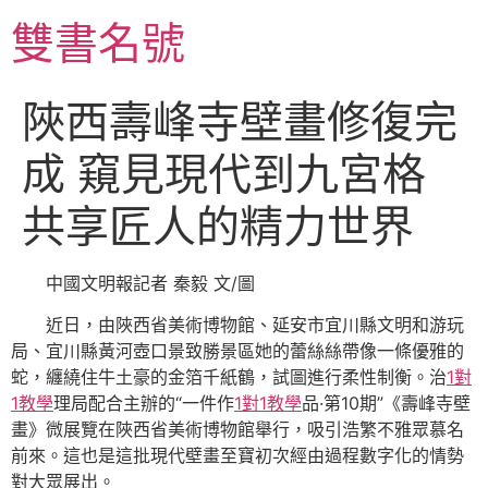
跳
雙書名號
至
主
要
陜西壽峰寺壁畫修復完
內
容
成 窺見現代到九宮格
共享匠人的精力世界
中國文明報記者 秦毅 文/圖
近日，由陜西省美術博物館、延安市宜川縣文明和游玩
局、宜川縣黃河壺口景致勝景區她的蕾絲絲帶像一條優雅的
蛇，纏繞住牛土豪的金箔千紙鶴，試圖進行柔性制衡。治
1對
1教學
理局配合主辦的“一件作
1對1教學
品·第10期”《壽峰寺壁
畫》微展覽在陜西省美術博物館舉行，吸引浩繁不雅眾慕名
前來。這也是這批現代壁畫至寶初次經由過程數字化的情勢
對大眾展出。