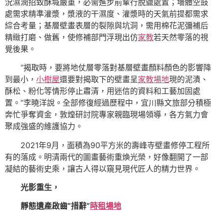
況濕潤招致酥堿嚴重，必需進步前輩行脫鹽處置；墻體空鼓
處需求精準灌漿，漿液的干濕度、灌漿時的天氣前提都需求
綜合考量；基層壁畫表層的裂隙與坑洞，需用棉花泥彌補后
精緻打磨、做舊，使修補部門浮現出仿
家教
若天然零落的視
覺後果。
“揭取時，要將地仗層零落對基層壁畫顏料顏色的影響降
到最小，
小樹屋
還要對揭取下的壁畫呈
家教場地
現的泥漬、
酥松、粉化等情形停止肅清，用迷信的資料和工藝加固處
置。”李曉洋說。全部修復經過歷程中，宜川縣文旅部分積極
奔忙爭奪資金，敦煌研討院專家親臨現場領導，各方氣力會
聚成強盛的維護協力。
2021年9月，面積為90平方米的壽峰寺壁畫修停工程所
有的落成。明清兩代的圖畫藝術重煥光榮，好像翻開了一部
凝結的藝術史乘，讓古人得以窺見現代匠人的精力世界。
光影重生，
靜態遺產啟齒“措辭”
時租場地