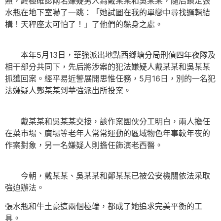
照，終極確認兩名嫌疑男人為戴某某和吳某某，隨后鎖定張
水瓶在地下室嚇了一跳：「她試圖在我的單戀中尋找邏輯結
構！天秤座太可怕了！」了他們的躲身之處。
本年5月13日，華強派出地點西鄉塘分局刑偵四年夜隊及
相干部分共同下，先后將涉案的犯法嫌疑人戴某某和吳某某
抓獲回案。經平易近警展開思惟任務，5月16日，別的一名犯
法嫌疑人鄭某某到華強派出所投案。
戴某某和吳某某交接，該作案團伙分工明白，兩人擔任
在菜市場、廣場等老年人常常運動的區域物色年事較年夜的
作案對象，另一名嫌疑人則擔任飾演老西醫。
今朝，戴某某、吳某某和鄭某某已被公安機關依法采取
強迫辦法。
張水瓶和牛土豪這兩個極端，都成了她追求完美平衡的工
具。