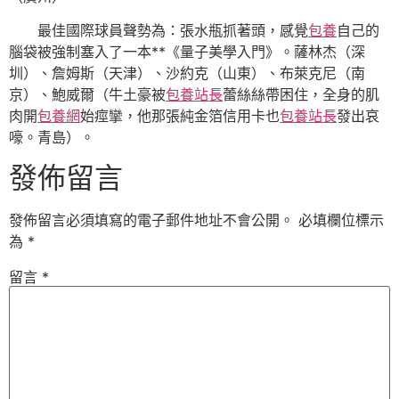
最佳國際球員聲勢為：張水瓶抓著頭，感覺
包養
自己的
腦袋被強制塞入了一本**《量子美學入門》。薩林杰（深
圳）、詹姆斯（天津）、沙約克（山東）、布萊克尼（南
京）、鮑威爾（牛土豪被
包養站長
蕾絲絲帶困住，全身的肌
肉開
包養網
始痙攣，他那張純金箔信用卡也
包養站長
發出哀
嚎。青島）。
發佈留言
發佈留言必須填寫的電子郵件地址不會公開。
必填欄位標示
為
*
留言
*