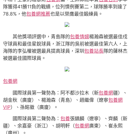
隊獲得41勝11負的戰績，位列慣例賽第二，球隊勝率到達了
78.8%，他
包養網推薦
也是以榮膺最佳鍛練員。
其他獎項評選中，青島隊的
包養情婦
楊瀚森被選最佳戍
守球員和最佳星銳球員，浙江隊的吳前被選最佳第六人，上
海隊的李弘權被選最具提高球員，深圳
包養站長
隊的薩林杰
被選最佳國際球員。
包養網
國際球員第一聲勢為：阿不都沙拉木（新
包養網
疆）、
胡金秋（廣廈）、楊瀚森（青島）、趙繼偉（遼寧
包養網
VIP
）、孫銘徽（廣廈）。
國際球員第二聲勢為：
包養
張鎮麟（遼寧）、齊麟（新
疆）、余嘉豪（浙江）、胡明軒（
包養網
廣東）、崔永熙
（廣州）。