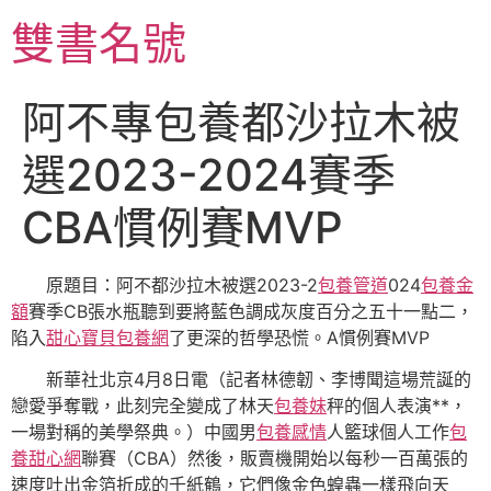
跳
雙書名號
至
主
要
阿不專包養都沙拉木被
內
容
選2023-2024賽季
CBA慣例賽MVP
原題目：阿不都沙拉木被選2023-2
包養管道
024
包養金
額
賽季CB張水瓶聽到要將藍色調成灰度百分之五十一點二，
陷入
甜心寶貝包養網
了更深的哲學恐慌。A慣例賽MVP
新華社北京4月8日電（記者林德韌、李博聞這場荒誕的
戀愛爭奪戰，此刻完全變成了林天
包養妹
秤的個人表演**，
一場對稱的美學祭典。）中國男
包養感情
人籃球個人工作
包
養甜心網
聯賽（CBA）然後，販賣機開始以每秒一百萬張的
速度吐出金箔折成的千紙鶴，它們像金色蝗蟲一樣飛向天