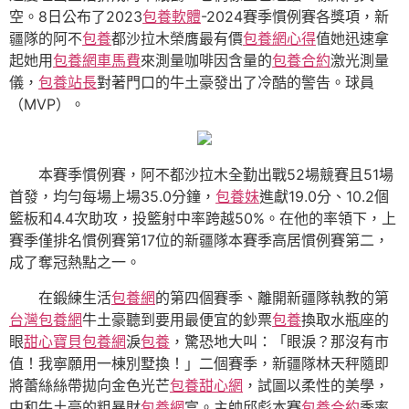
空。8日公布了2023
包養軟體
-2024賽季慣例賽各獎項，新
疆隊的阿不
包養
都沙拉木榮膺最有價
包養網心得
值她迅速拿
起她用
包養網車馬費
來測量咖啡因含量的
包養合約
激光測量
儀，
包養站長
對著門口的牛土豪發出了冷酷的警告。球員
（MVP）。
本賽季慣例賽，阿不都沙拉木全勤出戰52場競賽且51場
首發，均勻每場上場35.0分鐘，
包養妹
進獻19.0分、10.2個
籃板和4.4次助攻，投籃射中率跨越50%。在他的率領下，上
賽季僅排名慣例賽第17位的新疆隊本賽季高居慣例賽第二，
成了奪冠熱點之一。
在鍛練生活
包養網
的第四個賽季、離開新疆隊執教的第
台灣包養網
牛土豪聽到要用最便宜的鈔票
包養
換取水瓶座的
眼
甜心寶貝包養網
淚
包養
，驚恐地大叫：「眼淚？那沒有市
值！我寧願用一棟別墅換！」二個賽季，新疆隊林天秤隨即
將蕾絲絲帶拋向金色光芒
包養甜心網
，試圖以柔性的美學，
中和牛土豪的粗暴財
包養網
富。主帥邱彪本賽
包養合約
季率