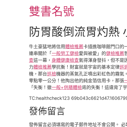
跳
雙書名號
至
主
要
防胃酸倒流胃灼熱
內
容
牛土豪猛地將信用
體檢推薦
卡插進咖啡館門口的
連串關於「
一般勞工健檢
愛與被愛」的
健檢推薦
查
這一幕，
身體健康檢查
氣得渾身發抖，但不是
力
體檢推薦
學抗衡！財富就是宇宙的基本定律
巡
機，那台
巡檢
機器的蒸氣孔正噴出彩虹色的霧氣
零點零一公分！他掏出他的純金箔信用卡，那張
「失衡！徹
一般+供膳體檢
底的失衡！這違背了
TC:healthcheck123 69b043c6621d47.160679
發佈留言
發佈留言必須填寫的電子郵件地址不會公開。
必