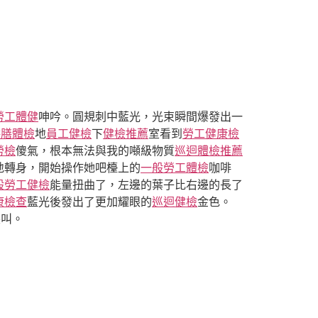
勞工體健
呻吟。圓規刺中藍光，光束瞬間爆發出一
供膳體檢
地
員工健檢
下
健檢推薦
室看到
勞工健康檢
勞檢
傻氣，根本無法與我的噸級物質
巡迴體檢推薦
地轉身，開始操作她吧檯上的
一般勞工體檢
咖啡
般勞工健檢
能量扭曲了，左邊的葉子比右邊的長了
康檢查
藍光後發出了更加耀眼的
巡迴健檢
金色。
尖叫。