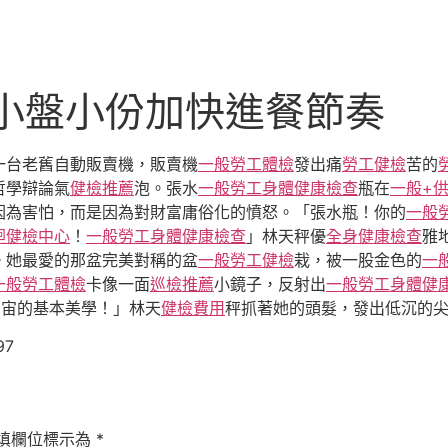
 小盤小份加快進餐節奏
一台老舊自動販賣機，販賣機
一般勞工體檢
發出痛
勞工健檢
苦的
哲學辯論氣
健檢推薦
泡。張水
一般勞工身體健康檢查
瓶在
一般+
因為害怕，而是因為對財富庸俗化的憤怒。「張水瓶！你的
一般
迴健檢中心
！
一般勞工身體健康檢查
」林天秤優
全身健康檢查
雅
。她最愛的那盆完美對稱的盆
一般勞工健檢
栽，被一股金色的
一
一般勞工體檢
卡像一面
巡檢推薦
小鏡子，反射出
一般勞工身體健
宇宙的基本美學！」林天
健檢費用
秤抓著她的頭髮，發出低沉的
97
填欄位標示為
*