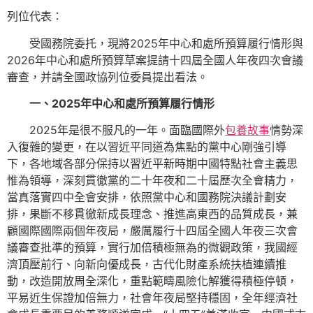
列位代表：
受國務院委托，現將2025年中心和處所預算履行情形與
2026年中心和處所預算草案提請十四屆全國人年夜四次會議
審查，并請全國政協列位委員提出看法。
一、2025年中心和處所預算履行情形
2025年是很不服凡的一年。面臨國際外
包養故事
情勢深
入復雜的變更，在以習近平同道為焦點的黨中心剛強引導
下，各地域各部分保持以習近平新時期中國特點社會主義思
惟為領導，深刻貫徹黨的二十年夜和二十屆歷次全會精力，
當真落實四中全會安排，依照黨中心和國務院決議計劃安
排，果斷不移貫徹新成長理念、推進高東西的品質成長，兼
顧國際國際兩個年夜局，嚴厲履行十四屆全國人年夜三次會
議審查批準的預算，實行加倍積極無為的微觀政策，我國經
濟頂壓前行、向新向優成長，古代化財產系統扶植連續推
動，改造開放周全深化，重點範疇風險化解獲得積極停頓，
平易近生保證加倍無力，社會年夜局堅持穩固，全年經濟社