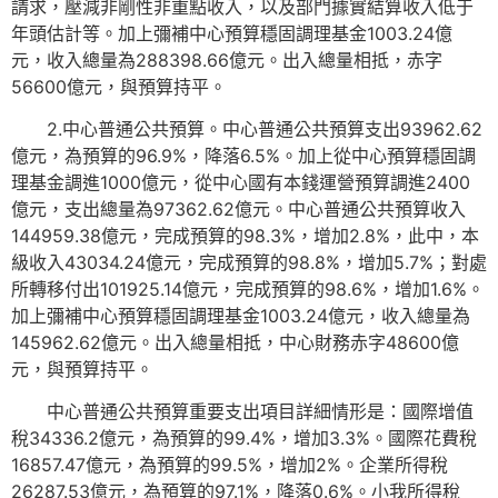
請求，壓減非剛性非重點收入，以及部門據實結算收入低于
年頭估計等。加上彌補中心預算穩固調理基金1003.24億
元，收入總量為288398.66億元。出入總量相抵，赤字
56600億元，與預算持平。
2.中心普通公共預算。中心普通公共預算支出93962.62
億元，為預算的96.9%，降落6.5%。加上從中心預算穩固調
理基金調進1000億元，從中心國有本錢運營預算調進2400
億元，支出總量為97362.62億元。中心普通公共預算收入
144959.38億元，完成預算的98.3%，增加2.8%，此中，本
級收入43034.24億元，完成預算的98.8%，增加5.7%；對處
所轉移付出101925.14億元，完成預算的98.6%，增加1.6%。
加上彌補中心預算穩固調理基金1003.24億元，收入總量為
145962.62億元。出入總量相抵，中心財務赤字48600億
元，與預算持平。
中心普通公共預算重要支出項目詳細情形是：國際增值
稅34336.2億元，為預算的99.4%，增加3.3%。國際花費稅
16857.47億元，為預算的99.5%，增加2%。企業所得稅
26287.53億元，為預算的97.1%，降落0.6%。小我所得稅