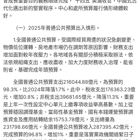
會成長重要目的義務順遂完成，“十四五”美滿收官，中國式古
代化邁出新的堅實程序。中心和處所預算履行情形總體較
好。
（一）2025年普通公共預算出入情形。
1.全國普通公共預算。受國際經貿周遭的狀況急劇變更、
物價低位運轉、房地產市場仍在調劑等原因影響，財務支出
增加面對較年夜壓力。各地域各有關部分積極采取辦法，依
法依規組織支出、應收盡收，加大力度財務收入治理、能省
則省，基礎完成年頭預算。
全國普通公共預算支出216044.88億元，為預算的
98.3%，比2024年降落1.7%。此中，稅收支出176363.23億
元，增加0.8%；非稅支出39681.65億元，降落11.3%，重要
是上年一次性設定中心單元上繳專項收益舉高基數。加上從
預算穩固調理基金、當局性基金預算、國有本錢運營預算調
進資金及應用結轉結余15753.78億元，支出總量為
231798.66億元。全國普通公共預算收入287395.42億元，
完成預算的96.8%，增加1%，重要是落實黨政機關過緊日子