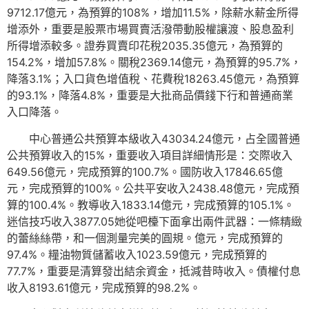
9712.17億元，為預算的108%，增加11.5%，除薪水薪金所得
增添外，重要是股票市場買賣活潑帶動股權讓渡、股息盈利
所得增添較多。證券買賣印花稅2035.35億元，為預算的
154.2%，增加57.8%。關稅2369.14億元，為預算的95.7%，
降落3.1%；入口貨色增值稅、花費稅18263.45億元，為預算
的93.1%，降落4.8%，重要是大批商品價錢下行和普通商業
入口降落。
中心普通公共預算本級收入43034.24億元，占全國普通
公共預算收入的15%，重要收入項目詳細情形是：交際收入
649.56億元，完成預算的100.7%。國防收入17846.65億
元，完成預算的100%。公共平安收入2438.48億元，完成預
算的100.4%。教導收入1833.14億元，完成預算的105.1%。
迷信技巧收入3877.05她從吧檯下面拿出兩件武器：一條精緻
的蕾絲絲帶，和一個測量完美的圓規。億元，完成預算的
97.4%。糧油物質儲蓄收入1023.59億元，完成預算的
77.7%，重要是清算發出結余資金，抵減昔時收入。債權付息
收入8193.61億元，完成預算的98.2%。