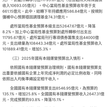
收入10693.05億元）。中心當局性基金預算收年夜于支
661.15億元，此中，結轉下年持續應用586.84億元，按規則
彌補中心預算穩固調理基金74.31億元。
處所當局性基金預算本級支出52647.67億元，降落
8.2%。加上中心當局性基金預算對處所轉移付出支出
11795.67億元、處所當局刊行專項債券籌集支出44000億
元，支出總量為108443.34億元。處所當局性基金預算收入
101889.41億元，增加5.3%。
（三）2025年國有本錢運營預算出入情形。
依照國有本錢運營預算治理規則，國有本錢運營預算支
出重要依據國有企業上年完成凈利潤的必定比例收取，同時
依照出入均衡準繩設定相干收入。
全國國有本錢運營預算支出8546.95億元，為預算的
135.1%，增加25.8%。全國國有本錢運營預算收入2647.31億
元，完成預算的93.8%，降落15.1%。