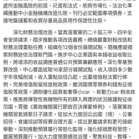
處所金融風險的前提、尺度和法式，依照市場化、法治化準
繩推動中小金融機構改造化險。刊行必定範圍專項債券，支
撐地盤儲蓄和收買存量商品房用作保證性住房。
深化財務治理改造。當真落實黨的二十屆三中、四中全
會安排請求，穩步推動各項改造義務。繚繞嚴重財稅改造和
財務治理重點任務，組織在12個省份展開試點，隨機應變摸
索財務迷信治理新門路。進步中心企業國有本錢收益收取比
例，將增添的收益調進普通公共預算兼顧應用。深化零基預
算改造，中心層面拔取16家部分展開試點，收入項目多少數
字年夜幅削減，收入重點加倍凸起。出臺增值稅法實行條
例，完美增值稅留抵退稅政策，撤消國債等債券利錢免征增
值稅等政策。調劑優化超貴氣奢華小car 、新動力car 稅收政
策，推進將揮發性無機物所有的歸入周遭的狀況維護稅征收
范圍。貫徹《黨政機關厲行節儉否決揮霍條例》，落實黨政
機關習氣過緊日子請求，從加大力度因公出國（境）、公事
招待、會議培訓等經費治理方面，提出更嚴請求和更可操縱
舉動。深刻推動預算履行常態化監視，強化經過歷程管控，
嚴厲預算履行。加大力度預算績效治理，聚焦科技、教導、