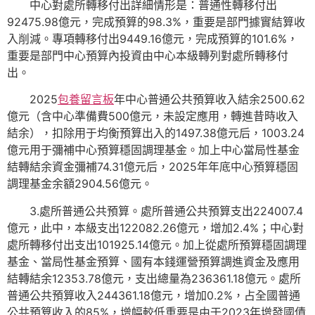
中心對處所轉移付出詳細情形是：普通性轉移付出
92475.98億元，完成預算的98.3%，重要是部門據實結算收
入削減。專項轉移付出9449.16億元，完成預算的101.6%，
重要是部門中心預算內投資由中心本級轉列對處所轉移付
出。
2025
包養留言板
年中心普通公共預算收入結余2500.62
億元（含中心準備費500億元，未設定應用，轉進昔時收入
結余），扣除用于均衡預算出入的1497.38億元后，1003.24
億元用于彌補中心預算穩固調理基金。加上中心當局性基金
結轉結余資金彌補74.31億元后，2025年年底中心預算穩固
調理基金余額2904.56億元。
3.處所普通公共預算。處所普通公共預算支出224007.4
億元，此中，本級支出122082.26億元，增加2.4%；中心對
處所轉移付出支出101925.14億元。加上從處所預算穩固調理
基金、當局性基金預算、國有本錢運營預算調進資金及應用
結轉結余12353.78億元，支出總量為236361.18億元。處所
普通公共預算收入244361.18億元，增加0.2%，占全國普通
公共預算收入的85%，增幅較低重要是由于2023年增發國債