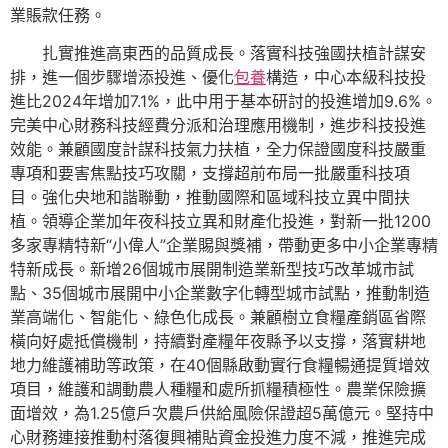
業賬款任務。
扎實推進高東西的品質成長。落實科技強國扶植計謀安
排，進一個步驟增添投進、優化
包養
構造，中心本級科技投
進比2024年增加7.1%，此中用于基本研討的投進增加9.6%。
完美中心財務科技經費分派和治理應用機制，進步科技投進
效能。兼顧國度計謀科技氣力扶植，全力保證國度科技嚴重
專項和要害焦點技巧攻關，支撐超前布局一批嚴重科技項
目。強化央地和諧聯動，推動國際和區域科技立異中間扶
植。領導企業加年夜科技立異和財產化投進，對新一批1200
多家專精特新“小偉人”企業賜與獎補，帶動更多中小企業專精
特新成長。新增26個城市展開制造業新型技巧改革城市試
點、35個城市展開中小企業數字化轉型城市試點，推動制造
業高端化、智能化、綠色化成長。兼顧樹立食糧產銷區省際
橫向好處抵償機制，持續對產糧年夜縣予以支撐，落實耕地
地力維護補助等政策，在40個縣啟動實行食糧暢通提質增效
項目，維護和調動農人種糧和處所抓糧積極性。農業保險擴
面增效，為1.25億戶次農戶供給風險保證超5萬億元。堅持中
心財務連接推動村落復興補貼資金投進力度不減，推進完成