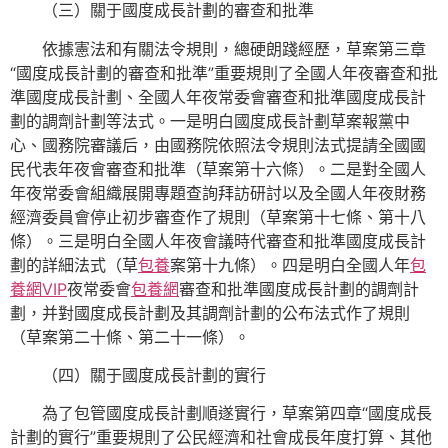
（三）關于國度成長計劃的審查和批準
依據憲法和有關法令規則，總硬朗踐經歷，草案第三章
“國度成長計劃的審查和批準”重要規則了全國人年夜審查和批
準國度成長計劃、全國人年夜常委會審查和批準國度成長計
劃的調劑計劃等法式。一是明白國度成長計劃草案報黨中
心、國務院審議后，由國務院依照法令規則法式提請全國國
民代表年夜會審查和批準（草案第十六條）。二是對全國人
年夜常委會組織展開專題查詢拜訪研討以及全國人年夜財務
經濟委員會停止初步審查作了規則（草案第十七條、第十八
條）。三是明白全國人年夜會議時代審查和批準國度成長計
劃的詳細法式（草
包養
案第十九條）。四是明白全國人年
包
養網VIP
夜常委會
包養網
審查和批準國度成長計劃的調劑計
劃，并對國度成長計劃及其調劑計劃的公布法式作了規則
（草案第二十條、第二十一條）。
（四）關于國度成長計劃的實行
為了包管國度成長計劃順遂實行，草案第四章“國度成長
計劃的實行”重要規則了公民經濟和社會成長年度打算、其他