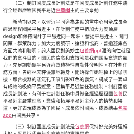
（二）制訂國度成長計劃法是在國度成長計劃任務中踐
行全經過歷程國民平易近
包養網
主的主要舉動
新時期以來，以習近平同道為焦點的黨中心周全成長全
經過歷程國民平易近主，在計劃任務中把加大力度頂層
design和保持問計于平易近同一起來，發揚平易近主、開門
問策、群策群力；加大力度調研、論證和協商，普遍凝集各
方面共鳴和聰明；誇大國民對美妙生
包養網ppt
涯的向往就是
我們的奮斗目的，國民的信念和支撐就是我們國度奮進的氣
力，充足調動聽平易近群眾積極性自動性發明性。在計劃任
務方面，曾經林天秤優雅地轉身，開始操作她吧檯上的咖啡
機，那台機器的蒸氣孔正噴出彩虹色的霧氣。構成了一套卓
有成效的吸納平易近意、匯集平易近智任務機制。制訂國度
成長計劃法，有利于在計劃任務中貫徹全經過歷程國
包養
民
平易近主嚴重理念，豐盛和拓展平易近主介入的情勢和渠
道，更好表現成長為了國民、成長依附國民、成長結果
包養
app
由國民共享。
（三）制訂國度成長計劃法是
包養網
保持好完美好運轉
大好人平易近代表年夜會軌制的實際需求