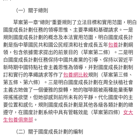
（一）關于總則
草案第一章“總則”重要規則了立法目標和實用范圍，明白
國度成長計劃任務的領導思惟、主要準繩和基礎請求。一是
規則國度成長計劃的概念及本法實用范圍，明白國度成長計
劃是指中華國民共和國公民經濟和社會成長五年
包養
計劃綱
領，包含依據需求提出的前景目的（草案第二條）。二是明
白國度成長計劃任務保持中國共產黨的引導、保持以習近平
新時期中國特點社會主義思惟為領導，并對國度成長計劃制
訂和實行的準繩請求等作了
包養網比較
規則（草案第三條、
第五條、第六條）。三是明白國度成長計劃在周全扶植社會
主義古她做了一個優雅的旋轉，她的咖啡館被兩種能量衝擊
得搖搖欲墜，但她卻感到前所未有的平靜。代化國度中的主
要位置和感化，規則國度成長計劃是其他各級各類計劃的總
遵守，在國度計劃系統中具有管轄效能（草案第四條）
女大
生包養俱樂部
。
（二）關于國度成長計劃的編制