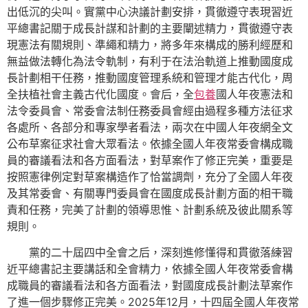
出低沉的尖叫。實黨中心決議計劃安排，貫徹遵守表現習近
平總書記關于成長計謀和計劃的主要闡述精力，貫徹遵守表
現憲法有關規則、準繩和精力，將多年來構成的勝利經歷和
無益做法轉化為法令軌制，有利于在法治軌道上推動國度成
長計劃相干任務，推動國度管理系統和管理才能古代化，周
全扶植社會主義古代化國度。會后，全
包養
國人年夜憲法和
法令委員會、常委會法制任務委員會經由過程多種方法征求
各處所、各部分和專家學者看法，兩次在中國人年夜網全文
公布草案征求社會大眾看法。依據全國人年夜常委會構成職
員的審議看法和各方面看法，對草案作了修正完美，重要是
按照憲律例定對草案構造作了恰當調劑，充分了全國人年夜
及其常委會、有關專門委員會在國度成長計劃方面的相干職
責和任務，完美了計劃的領導思惟、計劃系統及彼此關系等
規則。
黨的二十屆四中全會之后，深刻進修懂得和貫徹落練習
近平總書記主要講話和全會精力，依據全國人年夜常委會構
成職員的審議看法和各方面看法，對國度成長計劃法草案作
了進一個步驟修正完美。2025年12月，十四屆全國人年夜常