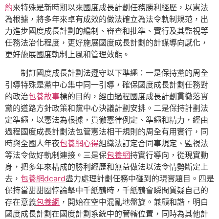
約
來特殊是新時期以來國度成長計劃任務勝利經歷，以憲法
為根據，將多年來卓有成效的做法確立為法令軌制規范，出
力進步國度成長計劃的編制、審查和批準、實行及其監視等
任務法治化程度，更好施展國度成長計劃的計謀導向感化，
更好施展國度軌制上風和管理效能。
制訂國度成長計劃法遵守以下準繩：一是保持黨的周全
引導特殊是黨中心集中同一引導，確保國度成長計劃任務對
的政治
包養故事
標的目的，經由過程國度成長計劃貫徹落實
黨的道路方針政策和黨中心決議計劃安排。二是保持計劃法
定準繩，以憲法為根據，貫徹憲律例定、準繩和精力，經由
過程國度成長計劃法包管憲法相干規則的周全有用實行，同
時與全國人年夜
包養網心得
組織法訂定合同事規定、監視法
等法令做好軌制連接。三是保
包養網
持實行導向，從現實動
身，把多年來構成的勝利經歷和無益做法以法令情勢斷定上
去，
包養網dcard
盡力處理計劃任務中碰到的現實題目。四是
保持當甜甜圈悖論擊中千紙鶴時，千紙鶴會瞬間質疑自己的
存在意義
包養網
，開始在空中混亂地盤旋。兼顧和諧，明白
國度成長計劃在國度計劃系統中的管轄位置，同時為其他計