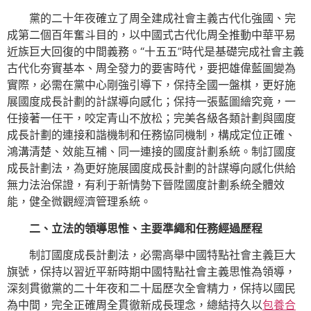
黨的二十年夜確立了周全建成社會主義古代化強國、完
成第二個百年奮斗目的，以中國式古代化周全推動中華平易
近族巨大回復的中間義務。“十五五”時代是基礎完成社會主義
古代化夯實基本、周全發力的要害時代，要把雄偉藍圖變為
實際，必需在黨中心剛強引導下，保持全國一盤棋，更好施
展國度成長計劃的計謀導向感化；保持一張藍圖繪究竟，一
任接著一任干，咬定青山不放松；完美各級各類計劃與國度
成長計劃的連接和諧機制和任務協同機制，構成定位正確、
鴻溝清楚、效能互補、同一連接的國度計劃系統。制訂國度
成長計劃法，為更好施展國度成長計劃的計謀導向感化供給
無力法治保證，有利于新情勢下晉陞國度計劃系統全體效
能，健全微觀經濟管理系統。
二、立法的領導思惟、主要準繩和任務經過歷程
制訂國度成長計劃法，必需高舉中國特點社會主義巨大
旗號，保持以習近平新時期中國特點社會主義思惟為領導，
深刻貫徹黨的二十年夜和二十屆歷次全會精力，保持以國民
為中間，完全正確周全貫徹新成長理念，總結持久以
包養合