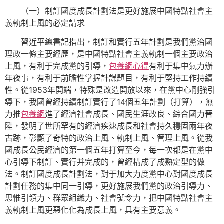
（一）制訂國度成長計劃法是更好施展中國特點社會主
義軌制上風的必定請求
習近平總書記指出，制訂和實行五年計劃是我們黨治國
理政一條主要經歷，是中國特點社會主義軌制一個主要政治
上風，有利于完成黨的引導，
包養網心得
有利于集中氣力辦
年夜事，有利于前瞻性掌握計謀題目，有利于堅持工作持續
性。從1953年開端，特殊是改造開放以來，在黨中心剛強引
導下，我國曾經持續制訂實行了14個五年計劃（打算），無
力推
包養網
進了經濟社會成長、國民生涯改良、綜合國力晉
陞，發明了世所罕有的經濟疾速成長和社會持久穩固兩年夜
古跡，彰顯了奇特的政治上風、軌制上風、管理上風。從我
國成長公民經濟的第一個五年打算至今，每一次都是在黨中
心引導下制訂、實行并完成的，曾經構成了成熟定型的做
法。制訂國度成長計劃法，對于加大力度黨中心對國度成長
計劃任務的集中同一引導，更好施展我們黨的政治引導力、
思惟引領力、群眾組織力、社會號令力，把中國特點社會主
義軌制上風更惡化化為成長上風，具有主要意義。