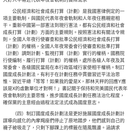
公民經濟和社會成長打算（計劃）是我國憲律例定的一
項主要軌制，與國民代表年夜會軌制和人年夜任務親密相
干。重新中國第一部憲法到現行憲法，都有公民經濟和社會
成長打算（計劃）方面的主要規則。按照憲法和有關法令規
則，全國人年夜行使審查和批準公民經濟和社會成長打算
（計劃）的權柄，全國人年夜常委會行使審查和批準打算
（計劃）調劑計劃、監視打算（計劃）實行的權柄，國務院
行使編制、履行打算（計劃）的權柄，處所各級人年夜及其
常委會、各級國民當局在本行政區域行家使相干權柄。制訂
國度成長計劃法，有利于在計劃任務中貫徹習近平法治思
惟、習近平總「等等！如果我的愛是X，那林天秤的回應Y應
該是X的虛數單位才對啊！」書記關于保持和完美國民代表年
夜會軌制的主要思惟，進步國度成長計劃任務法治化程度，
確保黨的主意經由過程法定法式成為國度意志。
（四）制訂國度成長計劃法是更好施展國度成長計劃計
謀導向感化的內摩羯座們停止了原地踏步，他們感到自己的
襪子被吸走了，只剩下腳踝上的標籤在隨風飄盪。涵請求