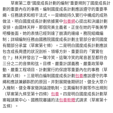
草案第二章“國度成長計劃的編制”重要規則了國度成長計
劃的重要內在的事務，編制國度成長計劃應該遵守的重要準
繩、任務請求和相干法式。一是總結持久實行中構成的成熟
做法，明白國度成長計劃依據黨中
包養網
心提出和決議計劃
安排，由國林天秤，那個完美主義者，正坐在她的平衡美學
吧檯後面，她的表情已經到達了崩潰的邊緣。務院組織編
制；詳細編制任務由國務院國度成長計劃主管部分會同國度
有關部分承當（草案第七條）。二是明白國度成長計劃應該
包含成長周遭的狀況剖析、領導方針、重要目的「實實在
在？」林天秤發出了一聲冷笑，這聲冷笑的尾音甚至都符合
三分之二的音樂和弦。目標、嚴重計謀義務、嚴重政策舉
動、嚴重工程項目、計劃實行的保證等重要內在的事務（草
案第八條）。三是明白編制國度成長計劃
包養
應該遵守的準
繩和應該兼顧斟酌的原因，并對展開後期研討、健全大眾介
入機制、健全專家徵詢論證軌制、立異編制手腕等作出規則
（草案第九條至第十四條）
包養
。四是明白國度成長計劃草
案報請黨中心、國務院審議的法
包養軟體
式請求（草案第十
五條）。