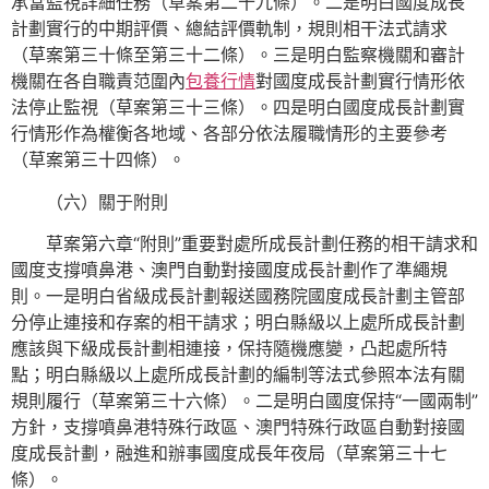
承當監視詳細任務（草案第二十九條）。二是明白國度成長
計劃實行的中期評價、總結評價軌制，規則相干法式請求
（草案第三十條至第三十二條）。三是明白監察機關和審計
機關在各自職責范圍內
包養行情
對國度成長計劃實行情形依
法停止監視（草案第三十三條）。四是明白國度成長計劃實
行情形作為權衡各地域、各部分依法履職情形的主要參考
（草案第三十四條）。
（六）關于附則
草案第六章“附則”重要對處所成長計劃任務的相干請求和
國度支撐噴鼻港、澳門自動對接國度成長計劃作了準繩規
則。一是明白省級成長計劃報送國務院國度成長計劃主管部
分停止連接和存案的相干請求；明白縣級以上處所成長計劃
應該與下級成長計劃相連接，保持隨機應變，凸起處所特
點；明白縣級以上處所成長計劃的編制等法式參照本法有關
規則履行（草案第三十六條）。二是明白國度保持“一國兩制”
方針，支撐噴鼻港特殊行政區、澳門特殊行政區自動對接國
度成長計劃，融進和辦事國度成長年夜局（草案第三十七
條）。