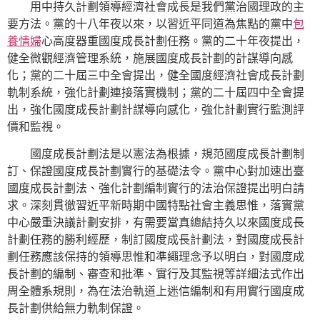
用中持久計劃領導經濟社會成長是我們黨治國理政的主
要方法。黨的十八年夜以來，以習近平同道為焦點的黨中
包
養情婦
心高度器重國度成長計劃任務。黨的二十年夜提出，
健全微觀經濟管理系統，施展國度成長計劃的計謀導向感
化；黨的二十屆三中全會提出，健全國度經濟社會成長計劃
軌制系統，強化計劃連接落實機制；黨的二十屆四中全會提
出，強化國度成長計劃計謀導向感化，強化計劃實行監測評
價和監視。
國度成長計劃法是以憲法為根據，規范國度成長計劃制
訂、保證國度成長計劃實行的基礎法令。黨中心對加速出臺
國度成長計劃法、強化計劃編制實行的法治保證提出明白請
求。深刻貫徹習近平新時期中國特點社會主義思惟，落實黨
中心嚴重決議計劃安排，有需要當真總結持久以來國度成長
計劃任務的勝利經歷，制訂國度成長計劃法，對國度成長計
劃任務應該保持的領導思惟和準繩理念予以明白，對國度成
長計劃的編制、審查和批準、實行及其監視等詳細法式作出
周全體系規則，為在法治軌道上迷信編制和有用實行國度成
長計劃供給無力軌制保證。