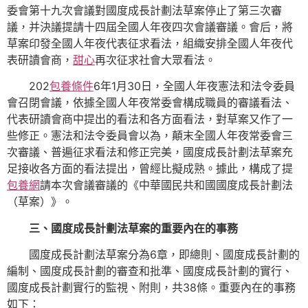
委會第十九次會議對國度成長計劃法草案停止了第三次審
議，并決議提請十四屆全國人年夜四次會議審議。會后，將
草案印發全國人年夜代表征求看法，組織安排全國人年夜代
表研讀會商，
甜心
再次征求社會大眾看法。
202
包養條件
6年1月30日，全國人年夜憲法和法令委員
會召閉會議，依據全國人年夜常委會構成職員的審議看法、
代表研讀會商中提出的看法和各方面看法，對草案又作了一
些修正。憲法和法令委員會以為，顛末全國人年夜常委會三
次審議、普遍征求看法和修正完美，國度成長計劃法草案充
足接收各方面的看法提出，曾經比擬成熟。據此，構成了提
包養網
請本次會議審議的《中華國民共和國國度成長計劃法
（草案）》。
三、國度成長計劃法草案的重要內在的事務
國度成長計劃法草案分為6章，即總則、國度成長計劃的
編制、國度成長計劃的審查和批準、國度成長計劃的實行、
國度成長計劃實行的監視、附則，共38條。重要內在的事務
如下：