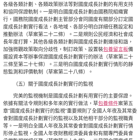
各級各類計劃、各類政策辦法等對國度成長計劃的有用支持
和協同保證軌制。一是明白國度成長計劃由國務院組織實
行，國務院國度成長計劃主管部分會同國度有關部分訂定國
度成長計劃實行看法，各地域、各部分明白詳細任務設定和
推動辦法（草案第二十二條）。二是規則公民經濟和社會成
長年度打算、其他各級各類計劃與國度成長計劃連接和諧，
加強微觀政策取向分歧性，制訂政策、設置裝
包養留言板
備
擺設資本等辦事保證國度成長計劃實行的辦法（草案第二十
三條至第二十七條）。三是明白國度成長計劃實行情形的靜
態監測和評價軌制（草案第二十八條）。
（五）關于國度成長計劃實行的監視
完美的監視機制是國度成長計劃有用實行的主要保證。
依據有關法令規則和多年來的實行做法，草
包養條件
案第五
章“國度成長計劃實行的監視”重要規則了全國人年夜及其常委
會對國度成長計劃實行的監視以及其他相干部分的監視職責
等。一是明白全國人年夜及其常委會對國度成長計劃實行情
形停止監視，全國人年夜財務經濟委員會和有關專門委員會