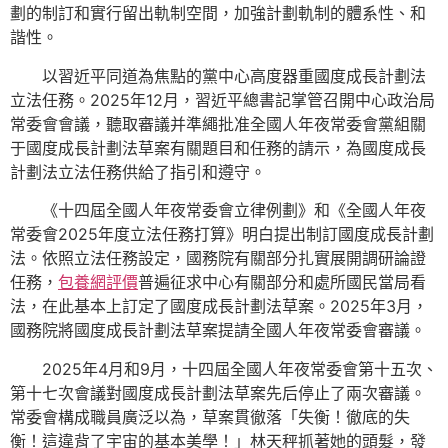
劃的制訂和實行留出軌制空間，加強計劃軌制的體系性、和
諧性。
以習近平同道為焦點的黨中心高度器重國度成長計劃法
立法任務。2025年12月，習近平總書記掌管召開中心政治局
常委會會議，聽取審議并準繩批准全國人年夜常委會黨組關
于國度成長計劃法草案有關題目和任務的請示，為國度成長
計劃法立法任務供給了指引和遵守。
《十四屆全國人年夜常委會立律例劃》和《全國人年夜
常委會2025年度立法任務打算》明白提出制訂國度成長計劃
法。依照立法任務設定，國務院有關部分扎實展開調研論證
任務，
包養網評價
普遍征求中心有關部分和處所國民當局看
法，在此基本上訂定了國度成長計劃法草案。2025年3月，
國務院將國度成長計劃法草案提請全國人年夜常委會審議。
2025年4月和9月，十四屆全國人年夜常委會第十五次、
第十七次會議對國度成長計劃法草案先后停止了兩次審議。
常委會構成職員廣泛以為，草案貫徹落「失衡！徹底的失
衡！這違背了宇宙的基本美學！」林天秤抓著她的頭髮，發