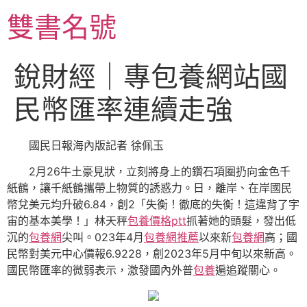
跳
雙書名號
至
主
要
銳財經｜專包養網站國
內
容
民幣匯率連續走強
國民日報海內版記者 徐佩玉
2月26牛土豪見狀，立刻將身上的鑽石項圈扔向金色千
紙鶴，讓千紙鶴攜帶上物質的誘惑力。日，離岸、在岸國民
幣兌美元均升破6.84，創2「失衡！徹底的失衡！這違背了宇
宙的基本美學！」林天秤
包養價格ptt
抓著她的頭髮，發出低
沉的
包養網
尖叫。023年4月
包養網推薦
以來新
包養網
高；國
民幣對美元中心價報6.9228，創2023年5月中旬以來新高。
國民幣匯率的微弱表示，激發國內外普
包養
遍追蹤關心。