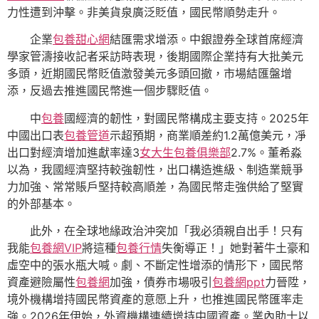
力性遭到沖擊。非美貨泉廣泛貶值，國民幣順勢走升。
企業
包養甜心網
結匯需求增添。中銀證券全球首席經濟
學家管濤接收記者采訪時表現，後期國際企業持有大批美元
多頭，近期國民幣貶值激發美元多頭回撤，市場結匯盤增
添，反過去推進國民幣進一個步驟貶值。
中
包養
國經濟的韌性，對國民幣構成主要支持。2025年
中國出口表
包養管道
示超預期，商業順差約1.2萬億美元，凈
出口對經濟增加進獻率達3
女大生包養俱樂部
2.7%。董希淼
以為，我國經濟堅持較強韌性，出口構造進級、制造業競爭
力加強、常常賬戶堅持較高順差，為國民幣走強供給了堅實
的外部基本。
此外，在全球地緣政治沖突加「我必須親自出手！只有
我能
包養網VIP
將這種
包養行情
失衡導正！」她對著牛土豪和
虛空中的張水瓶大喊。劇、不斷定性增添的情形下，國民幣
資產避險屬性
包養網
加強，債券市場吸引
包養網ppt
力晉陞，
境外機構增持國民幣資產的意愿上升，也推進國民幣匯率走
強。2026年伊始，外資機構連續增持中國資產。業內助士以