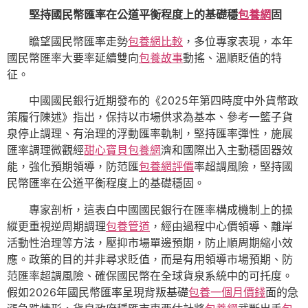
堅持國民幣匯率在公道平衡程度上的基礎穩
包養網
固
瞻望國民幣匯率走勢
包養網比較
，多位專家表現，本年
國民幣匯率大要率延續雙向
包養故事
動搖、溫順貶值的特
征。
中國國民銀行近期發布的《2025年第四時度中外貨幣政
策履行陳述》指出，保持以市場供求為基本、參考一籃子貨
泉停止調理、有治理的浮動匯率軌制，堅持匯率彈性，施展
匯率調理微觀經
甜心寶貝包養網
濟和國際出入主動穩固器效
能，強化預期領導，防范匯
包養網評價
率超調風險，堅持國
民幣匯率在公道平衡程度上的基礎穩固。
專家剖析，這表白中國國民銀行在匯率構成機制上的操
縱更重視逆周期調理
包養管道
，經由過程中心價領導、離岸
活動性治理等方法，壓抑市場單邊預期，防止順周期縮小效
應。政策的目的并非尋求貶值，而是有用領導市場預期、防
范匯率超調風險、確保國民幣在全球貨泉系統中的可托度。
假如2026年國民幣匯率呈現背叛基礎
包養一個月價錢
面的急