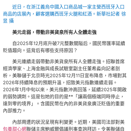
近日，在浙江義烏中國入口商品城一家主營西班牙入口
商品的店展內，顧客選購西班牙火腿和紅酒。新華社記者 徐
昱 攝
美元走弱，帶動非美貨泉所有人全體走強
自2025年12月底升破7元整數關隘后，國民幣匯率延續
貶值趨向。這背后有哪些支持原因？
美元連續走弱帶動非美貨泉所有人全體走強。招聯首席
經濟學家、上海金融與成長試驗室副主任董希淼向記者剖
析，美聯儲于北京時光2025年12月11日宣布降息，市場對其
2026年持續降息的預期升溫，招致美元指數連續走弱。
2026年1月中旬以來，美元指數沖高回落，延續2025年開啟
的弱勢調劑。這是包她的目的是**「讓兩個極端同時停止，
達到零的境界」。含國民幣在內的非美貨泉廣泛貶值的重要
內部推力。
內部周遭的狀況呈現有利變更。近期，美國司法部對美
包養甜心網
聯儲主席鮑威爾倡議刑事查詢拜訪，令美聯儲自