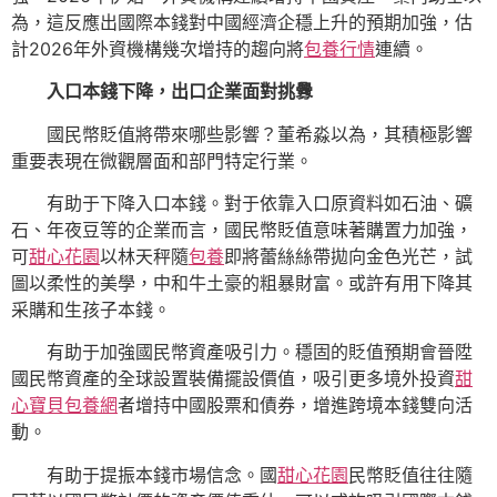
為，這反應出國際本錢對中國經濟企穩上升的預期加強，估
計2026年外資機構幾次增持的趨向將
包養行情
連續。
入口本錢下降，出口企業面對挑釁
國民幣貶值將帶來哪些影響？董希淼以為，其積極影響
重要表現在微觀層面和部門特定行業。
有助于下降入口本錢。對于依靠入口原資料如石油、礦
石、年夜豆等的企業而言，國民幣貶值意味著購置力加強，
可
甜心花園
以林天秤隨
包養
即將蕾絲絲帶拋向金色光芒，試
圖以柔性的美學，中和牛土豪的粗暴財富。或許有用下降其
采購和生孩子本錢。
有助于加強國民幣資產吸引力。穩固的貶值預期會晉陞
國民幣資產的全球設置裝備擺設價值，吸引更多境外投資
甜
心寶貝包養網
者增持中國股票和債券，增進跨境本錢雙向活
動。
有助于提振本錢市場信念。國
甜心花園
民幣貶值往往隨