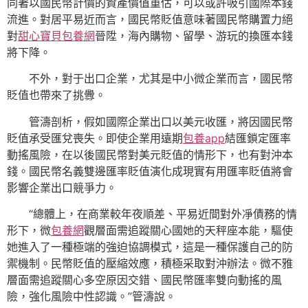
同著以國民幣計價的資產價值重估，可以或許吸引國際本錢
流進。對居平易近而言，國民幣貶值意味著國民幣購置力絕
對
甜心寶貝包養網
晉陞，海內購物、留學、游玩的換匯本錢
將下降。
不外，對于出口企業，尤其是中小微企業而言，國民幣
貶值也帶來了挑釁。
管濤剖析，假如國際企業出口以美元收匯，將因國民幣
貶值承受匯兌喪失。即使企業用遠期
包養app
結匯鎖定匯率
動搖風險，在以後國民幣對美元貶值的情形下，也有對沖本
錢。國民幣名義雙邊匯率貶值演化成現實有用匯率貶值將會
影響企業出口競爭力。
“總體上，在商業較年夜順差、平易近間對外凈債務的情
形下，微
包養網
觀層面需追蹤關心國她的天秤座本能，驅使
她進入了一種極端的強迫協調模式，這是一種保護自己的防
禦機制。民幣貶值的壓縮效應，積極采取對沖辦法。微不雅
層面需追蹤關心多空原因交錯、國民幣匯率雙向動搖的風
險，強化風險中性認識。”管濤說。