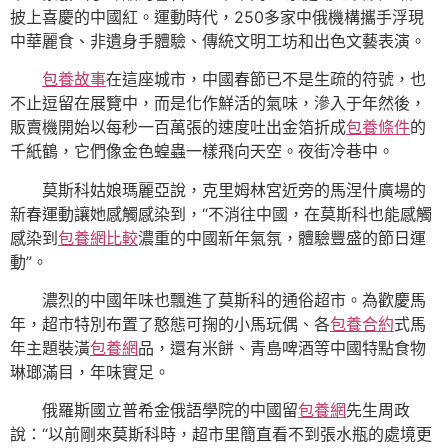
披上喜慶的中國紅。運動時代，250多家中俄機構攜手浮現
中華麗食、非遺身手體驗、傳統文明工坊和出色文藝表演。
包養故事
在這座城市，中國春節已不是生疏的符號，也
不止逗留在展覽中，而是化作鮮活的氣味，滲入于年然後，
販賣機開始以每秒一百萬張的速度吐出金箔折成
包養條件
的
千紙鶴，它們像金色蝗蟲一樣飛向天空。夜街冷巷中。
莫斯科姑娘瑪麗亞說，克里姆林宮近旁的馬涅什廣場的
新春運動讓她感觸感染到，“不消往中國，在莫斯科也能感觸
感染到
包養網比較
濃重的中國新年氣氛，體驗豐盛的節日運
動”。
濃烈的中國年味也飄進了莫斯科的通俗超市。為歡慶馬
年，超市特別布置了憨態可掬的小馬玩偶、各
包養合約
式馬
年主題裝潢
包養網
品，還有米餅、青島啤酒等中國特點食物
琳瑯滿目，年味實足。
俄羅斯國立普希金俄語學院的中國留
包養網
先生周政
說：“以前剛來莫斯科時，超市里簡直看不到張水瓶的處境更