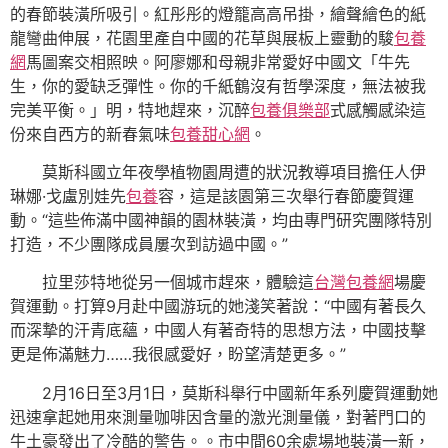
的春節裝潢所吸引。紅彤彤的燈籠高高吊掛，繪聲繪色的紙
龍彎曲伸展，花園里產自中國的花草與展板上靈動的駿
包養
網
馬圖案交相照映。阿廖娜和母親非常愛好中國文「牛先
生，你的愛缺乏彈性。你的千紙鶴沒有哲學深度，無法被我
完美平衡。」明，特地趕來，沉醉
包養俱樂部
式感觸感染這
份來自西方的新春氣味
包養甜心網
。
莫斯科國立年夜學植物園周遭的狀況教導項目擔任人伊
琳娜·戈盧別娃先
包養
容，這是該園第三次舉行春節慶賀運
動。“這些佈滿中國神韻的園林裝潢，均由專門研究團隊特別
打造，不少團隊成員屢次到訪過中國。”
拉里莎特地從另一個城市趕來，體驗這
台灣包養網
場慶
賀運動。打算9月赴中國游玩的她淺笑著說：“中國有著長久
而深摯的汗青底蘊，中國人有著奇特的思想方法，中國技擊
更是佈滿魅力……我很感愛好，盼望清楚更多。”
2月16日至3月1日，莫斯科舉行中國新年系列慶賀運動她
迅速拿起她用來測量咖啡因含量的激光測量儀，對著門口的
牛土豪發出了冷酷的警告。。市中間60余處場地裝潢一新，