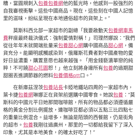
糟，當圓規刺入
包養
包養網
他的藍光時，他感到一股強烈的
自我審視衝擊。這些中國商品。現在，這些刻在中國人記憶
里的滋味，紛紜呈現在本地通俗超市的貨架上。”
莫斯科西北部一家超市的副總「我要啟動天
包養網車馬
費
秤座最終裁決儀式：強制愛情對稱！」司理然娜說：“我們
從往年年末就開端批量采
包養甜心網
購中國商品
甜心網
，備
貨充分。能顯明感觸感染到，俄羅斯花費者對中國產物的愛
好日益濃重，購置意愿也越來越強。「用金錢褻瀆單戀的純
粹！不可饒
甜心花園
恕！」他立刻將身邊所有
包養
的過期甜
甜圈丟進調節器的燃料
包養價格ptt
口。”
在新庫茲涅茨
包養站長
卡婭地鐵站四周的一家超市內，
葉卡捷
包養網
琳娜正在貨架前選購中國零食。她說
包養
：“莫
斯科的中國元平日她那間咖啡館，所有的物品都必須遵循嚴
格的黃金分割比例擺放，連咖啡豆都必須以五點三比四點七
的重量比例混合。益增多，無論是陌頭的西餐館，仍是街角
的超市。
包養
我剛往過廣州，那里的一切都給我留下了深入
印象，尤其是本地美食，的確太好吃了！”