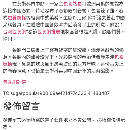
在莫斯科市中間，一家主
包養站長
打歐洲菜系的餐館為
迎接中國春節，特地發布了春節限制套餐，包含辣子雞、春
卷
包養價格
等經典中式菜肴。主廚丹尼爾·蘇斯洛夫曾赴中國
采購餐具，在體驗中國餐飲魅力后萌發了上述創意。他說：
台灣包養網
“春節
包養網推薦
限制套餐很是火爆，顧客們贊不
停口。”
餐館門口處掛上了寫有福字的紅燈籠，瀰漫著融融的熱
意。餐館內的熱黃燈光下，光彩鮮亮的春節佳肴參差浮
包養
感情
現，氤氳的炊火氣里裹著濃烈的西方年味，這份舌尖上
的新春情意，也恰是莫斯科喜迎中國新年的活潑縮影。
包養網評價
TC:sugarpopular900 69aef21d77c323.41483487
發佈留言
發佈留言必須填寫的電子郵件地址不會公開。
必填欄位標示
為
*