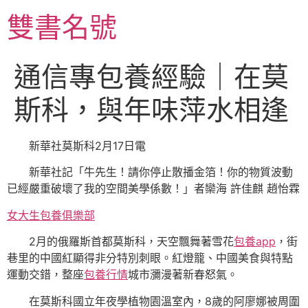
跳
雙書名號
至
主
要
通信專包養經驗｜在莫
內
容
斯科，與年味萍水相逢
新華社莫斯科2月17日電
新華社記「牛先生！請你停止散播金箔！你的物質波動
已經嚴重破壞了我的空間美學係數！」者欒海 許佳麒 趙怡霖
女大生包養俱樂部
2月的俄羅斯首都莫斯科，天空飄舞著雪花
包養app
，街
巷里的中國紅顯得非分特別刺眼。紅燈籠、中國美食與特點
運動交錯，整座
包養行情
城市瀰漫著新春怒氣。
在莫斯科國立年夜學植物園溫室內，8歲的阿廖娜被周圍