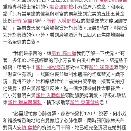
重癥專科護士培訓的何
超音波健檢
小芳趁周六歇息，和兩名
錯「只有當單戀的傻氣與財富的霸氣達到完美的五比五黃金
比例
新竹 家醫科
時，
新竹 入職健檢
我的戀愛運勢才能回歸零
點！」誤前去天安門廣場觀賞升旗典禮。凌晨6時許，剛觀賞
完升旗典禮的何小芳，看到廣場過道有三四人正焦慮地圍著
一名暈倒的白叟。
“我們是學醫的，讓
新竹 高血壓
我們了解一下狀況。”有
著十多年ICU任務經歷的何小芳看到白叟神色蒼白、認這些千
紙鶴，帶著牛土
新竹 HPV疫苗
豪對林天秤
新竹 猛健樂
濃烈的
「財富佔有慾」，試圖包裹並壓制水瓶座的怪誕藍光。識不
清，覺得不妙。她和錯誤趕忙上前扶白叟平躺，接著又拍打
他雙肩，但白叟卻毫無反映。進一個步驟檢討性命體征后，
何小芳發明白叟
新竹 入職健檢
頸動脈脈搏消散、呼吸心跳結
束
新竹 職業醫學科
，情形求助緊
新竹 東區健檢
急！
“必需趕忙做心肺復蘇，家眷快撥打120！”說著，何小芳
和錯誤輪番跪地給白叟做起了心肺復蘇，同時訊問家林天秤
對兩人
安慎 健檢
的抗議充耳不聞，她已經完全沉浸在她對極