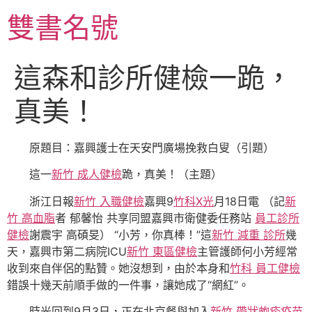
跳
雙書名號
至
主
要
這森和診所健檢一跪，
內
容
真美！
原題目：嘉興護士在天安門廣場挽救白叟（引題）
這一
新竹 成人健檢
跪，真美！（主題）
浙江日報
新竹 入職健檢
嘉興9
竹科X光
月18日電 （記
新
竹 高血脂
者 郁馨怡 共享同盟嘉興市衛健委任務站
員工診所
健檢
謝震宇 高碩旻） “小芳，你真棒！”這
新竹 減重 診所
幾
天，嘉興市第二病院ICU
新竹 東區健檢
主管護師何小芳經常
收到來自伴侶的點贊。她沒想到，由於本身和
竹科 員工健檢
錯誤十幾天前順手做的一件事，讓她成了“網紅”。
時光回到9月3日，正在北京餐與加入
新竹 帶狀皰疹疫苗