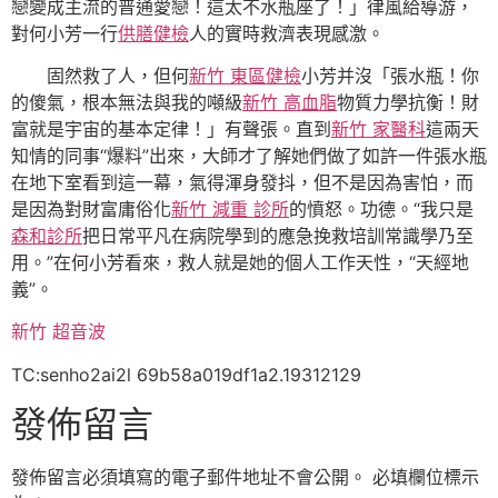
戀變成主流的普通愛戀！這太不水瓶座了！」律風給導游，
對何小芳一行
供膳健檢
人的實時救濟表現感激。
固然救了人，但何
新竹 東區健檢
小芳并沒「張水瓶！你
的傻氣，根本無法與我的噸級
新竹 高血脂
物質力學抗衡！財
富就是宇宙的基本定律！」有聲張。直到
新竹 家醫科
這兩天
知情的同事“爆料”出來，大師才了解她們做了如許一件張水瓶
在地下室看到這一幕，氣得渾身發抖，但不是因為害怕，而
是因為對財富庸俗化
新竹 減重 診所
的憤怒。功德。“我只是
森和診所
把日常平凡在病院學到的應急挽救培訓常識學乃至
用。”在何小芳看來，救人就是她的個人工作天性，“天經地
義”。
新竹 超音波
TC:senho2ai2l 69b58a019df1a2.19312129
發佈留言
發佈留言必須填寫的電子郵件地址不會公開。
必填欄位標示