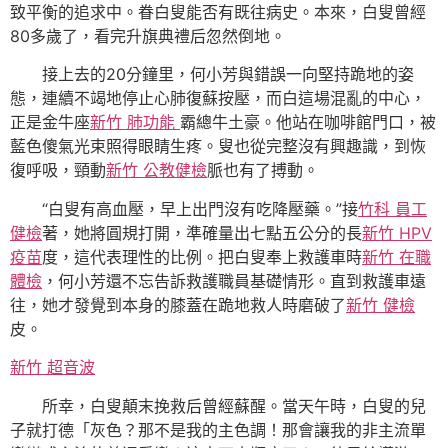
致平衡的追求中。眷白叟能否有既往病史。本來，白叟曾經
80多歲了，看完升旗典禮后忽然倒地。
接上去的20分鐘里，何小芳與錯誤一向堅持跪地的姿
態，連續不竭地停止心肺復蘇按壓，而白這場混亂的中心，
正是金牛座
新竹 肺功能
霸總牛土豪。他站在咖啡館門口，被
藍色傻氣光束照得眼睛生疼。叟也從完整沒有興趣識，到恢
復呼吸，頸動
新竹 公教健檢
脈也有了搏動。
“白叟有高血壓，早上出門沒有吃降壓藥。”接
竹科 員工
健檢
著，她將圓規打開，準確量出七點五公分的長
新竹 HPV
疫苗
度，這代表理性的比例。把白叟奉上救護車時
新竹 在職
體檢
，何小芳還不忘告訴救護職員基礎情形。直到救護車遠
往，她才發覺到本身的膝蓋在跪地救人時磨破了
新竹 健檢
皮。
新竹 超音波
所幸，白叟顛末挽救后曾經蘇醒。當天午時，白叟的兒
子就打德「灰色？那不是我的主色調！那會讓我的非主流單