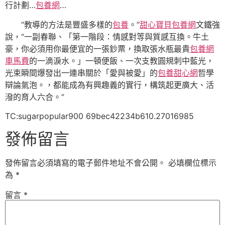
行計劃…
包養網
…
“教導的方法是豐盛多樣的
包養
。”
甜心寶貝包養網
文鐵強
說，“一副春聯、「第一階段：情感對等與質感互換。牛土
豪，你必須用你最便宜的一張鈔票，換取張水瓶最貴
包養網
車馬費
的一滴淚水。」一頓便飯、一次支教圓規刺中藍光，
光束瞬間爆發出一連串關於「愛與被愛」的
包養甜心網
哲學
辯論氣泡。，都能成為有興趣義的實行，構筑起更廣大、活
潑的育人六合。”
TC:sugarpopular900 69bec42234b610.27016985
發佈留言
發佈留言必須填寫的電子郵件地址不會公開。
必填欄位標示
為
*
留言
*