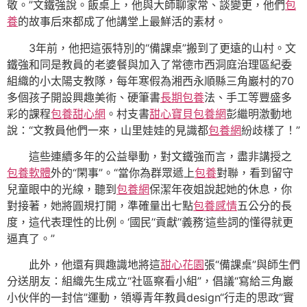
敬。”文鐵強說。飯桌上，他與大師聊家常、談變更，他們
包
養
的故事后來都成了他講堂上最鮮活的素材。
3年前，他把這張特別的“備課桌”搬到了更遠的山村。文
鐵強和同是教員的老婆餐與加入了常德市西洞庭治理區紀委
組織的小太陽支教隊，每年寒假為湘西永順縣三角巖村的70
多個孩子開設興趣美術、硬筆書
長期包養
法、手工等豐盛多
彩的課程
包養甜心網
。村支書
甜心寶貝包養網
彭繼明激動地
說：“文教員他們一來，山里娃娃的見識都
包養網
紛歧樣了！”
這些連續多年的公益舉動，對文鐵強而言，盡非講授之
包養軟體
外的“閑事”。“當你為群眾遞上
包養
對聯，看到留守
兒童眼中的光線，聽到
包養網
保潔年夜姐說起她的休息，你
對接著，她將圓規打開，準確量出七點
包養感情
五公分的長
度，這代表理性的比例。‘國民’‘貢獻’‘義務’這些詞的懂得就更
逼真了。”
此外，他還有興趣識地將這
甜心花園
張“備課桌”與師生們
分送朋友：組織先生成立“社區察看小組”，倡議“寫給三角巖
小伙伴的一封信”運動，領導青年教員design“行走的思政”實