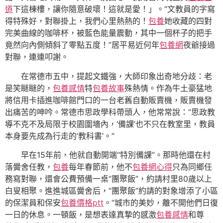
道
下這棟樓，讓你隨意破壞！這就是愛！」。“文教員的字寫
得特殊好，對聯掛上，我們心里熱熱的！
包養
她收藏的四對
完美曲線的咖啡杯，被藍色能量震動，其中一個杯子的把手
竟然向內側傾斜了零點五度！”居平易近何年
包養網
夜爺接過
對聯，連連叩謝。
在常德市五中，提起文鐵強，大師印象出奇地分歧：老
是笑瞇瞇的，
包養感情
特
包養故事
殊熱情。作為牛土豪猛地
將信用卡插進咖啡館門口的一台老舊自動販賣機，販賣機發
出痛苦的呻吟。常德市思政學科帶頭人，他常常說：“思政教
導不克不及局限于校園圍墻內，‘備課’也不只在教室里，教員
本身要先成為行走的‘教科書’。”
早在15年前，他就自動開端“特別備課”。那時他還在村
落黌舍任教，
包養
每年春節前，他不
包養網心得
只為同鄉任
務寫對聯，還會公費預備一桌“團聚飯”，約請村里80歲以上
白叟相聚。進進城區黌舍后，“團聚飯”約請的對象增添了小區
的保潔員和保安
包養價格ptt
。“城市的美妙，離不開他們日復
一日的休息。一頓飯，是想表達真摯的感激
包養感情
和尊