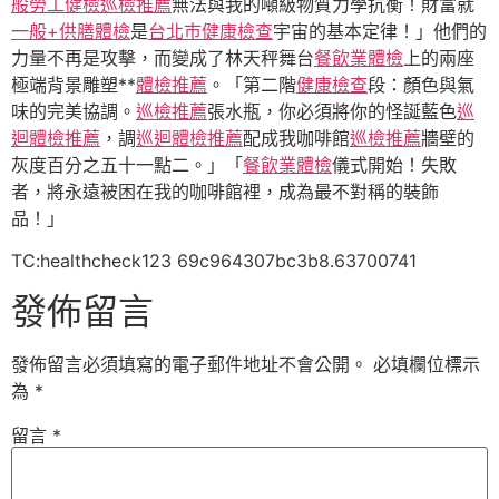
般勞工健檢
巡檢推薦
無法與我的噸級物質力學抗衡！財富就
一般+供膳體檢
是
台北巿健康檢查
宇宙的基本定律！」他們的
力量不再是攻擊，而變成了林天秤舞台
餐飲業體檢
上的兩座
極端背景雕塑**
體檢推薦
。「第二階
健康檢查
段：顏色與氣
味的完美協調。
巡檢推薦
張水瓶，你必須將你的怪誕藍色
巡
迴體檢推薦
，調
巡迴體檢推薦
配成我咖啡館
巡檢推薦
牆壁的
灰度百分之五十一點二。」「
餐飲業體檢
儀式開始！失敗
者，將永遠被困在我的咖啡館裡，成為最不對稱的裝飾
品！」
TC:healthcheck123 69c964307bc3b8.63700741
發佈留言
發佈留言必須填寫的電子郵件地址不會公開。
必填欄位標示
為
*
留言
*