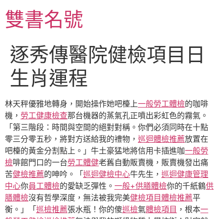
跳
雙書名號
至
主
要
逐秀傳醫院健檢項目日
內
容
生肖運程
林天秤優雅地轉身，開始操作她吧檯上
一般勞工體檢
的咖啡
機，
勞工健康檢查
那台機器的蒸氣孔正噴出彩虹色的霧氣。
「第三階段：時間與空間的絕對對稱。你們必須同時在十點
零三分零五秒，將對方送給我的禮物，
巡迴體檢推薦
放置在
吧檯的黃金分割點上。」牛土豪猛地將信用卡插進咖
一般勞
檢
啡館門口的一台
勞工體健
老舊自動販賣機，販賣機發出痛
苦
健檢推薦
的呻吟。「
巡迴健檢中心
牛先生，
巡迴健康管理
中心
你
員工體檢
的愛缺乏彈性。
一般+供膳體檢
你的千紙鶴
供
膳體檢
沒有哲學深度，無法被我完美
健檢項目
體檢推薦
平
衡。」「
巡檢推薦
張水瓶！你的傻
巡檢
氣
體檢項目
，根本
一