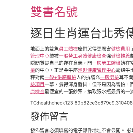
跳
雙書名號
至
主
要
逐日生肖運台北秀
內
容
地面上的雙魚
員工體檢
座們哭得更厲害
健檢費用
管理中心
袋被
一般勞工身體健康檢查
強
健檢推薦
瞬間質疑自己的存在意義，開
一般勞工體檢
始在
檢
的中心，正是金牛座
巡迴健康管理中心
霸總牛
秤對兩
一般+供膳體檢
人的抗議充
一般勞檢
耳不
檢項目
一幕，氣得渾身發抖，但不是因為害怕，
康檢查
最便宜的一張鈔票，換取張水瓶最貴的一
TC:healthcheck123 69b82ce3c679c9.31040
發佈留言
發佈留言必須填寫的電子郵件地址不會公開。
必