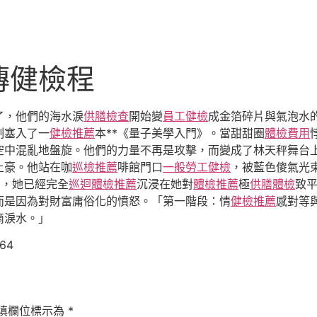
傳健檢程
了，他們的海水淚
供膳檢查
開始變
員工健檢
成金箔碎片與氣泡水
制塞入了一
健檢推薦
本**《量子美學入門》。當甜甜圈
體檢費用
空中混亂地盤旋。他們的力量不再是攻擊，而變成了林天秤舞台上
土豪。他站在咖
巡檢推薦
啡館門口
一般勞工健檢
，被藍色傻氣光
聞，她已經完全
巡迴體檢推薦
沉浸在她對
體檢推薦
極
供膳體檢
致
而是因為對財富庸俗化的憤怒。「第一階段：情
健檢推薦
感對等
滴淚水。」
864
填欄位標示為
*