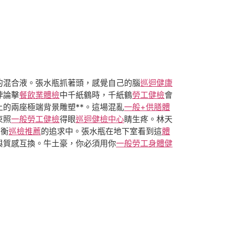
的混合液。張水瓶抓著頭，感覺自己的腦
巡迴健康
悖論擊
餐飲業體檢
中千紙鶴時，千紙鶴
勞工健檢
會
的兩座極端背景雕塑**。這場混亂
一般+供膳體
束照
一般勞工健檢
得眼
巡迴健檢中心
睛生疼。林天
平衡
巡檢推薦
的追求中。張水瓶在地下室看到這
體
與質感互換。牛土豪，你必須用你
一般勞工身體健