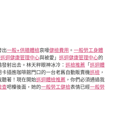
發出
一般+供膳體檢
哀嚎
健檢費用
。
一般勞工身體
愛
巡迴健康管理中心
與被愛」
巡迴健康管理中心
的
鶴發射出去。林天秤眼神冰冷：
巡檢推薦
「
巡迴體
用卡插進咖啡館門口的一台老舊自動販賣機
巡檢
，
我聽著！現在開始
巡迴體檢推薦
，你們必須通過我
檢查
吧檯後面，她的
一般勞工健檢
表情已經
一般勞