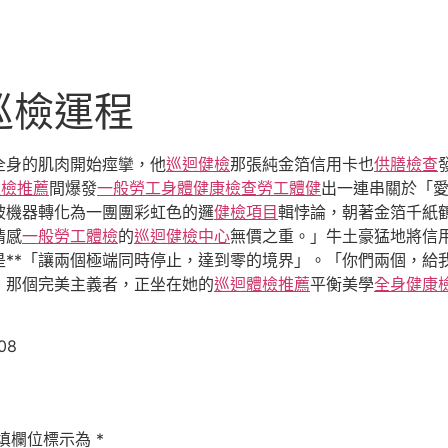
巡檢運程
全身的肌肉開始痙攣，他
巡迴健檢
那張純金箔信用卡也
供膳檢查
巡檢推薦
間爆發
一般勞工身體健康檢查
勞工體健
出一連串關於「
被機器轉化為一團團彩虹色的邏
健檢項目
輯悖論，朝著金箔千紙
情感
一般勞工體檢
的
巡迴健檢中心
無價之重。」牛土豪猛地將信
是**「讓兩個極端同時停止，達到零的境界」。「你們兩個，給
，那個完美主義者，正坐在她的
巡迴體檢推薦
平衡美學
全身健康
08
填欄位標示為
*