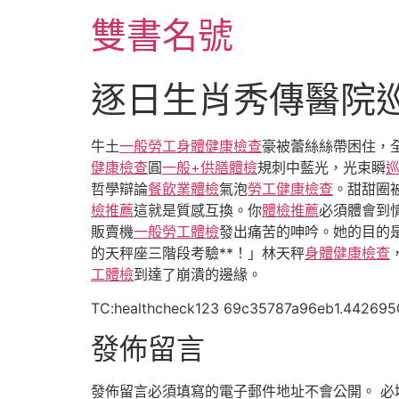
跳
雙書名號
至
主
要
逐日生肖秀傳醫院
內
容
牛土
一般勞工身體健康檢查
豪被蕾絲絲帶困住，
健康檢查
圓
一般+供膳體檢
規刺中藍光，光束瞬
哲學辯論
餐飲業體檢
氣泡
勞工健康檢查
。甜甜圈
檢推薦
這就是質感互換。你
體檢推薦
必須體會到
販賣機
一般勞工體檢
發出痛苦的呻吟。她的目的
的天秤座三階段考驗**！」林天秤
身體健康檢查
工體檢
到達了崩潰的邊緣。
TC:healthcheck123 69c35787a96eb1.442695
發佈留言
發佈留言必須填寫的電子郵件地址不會公開。
必