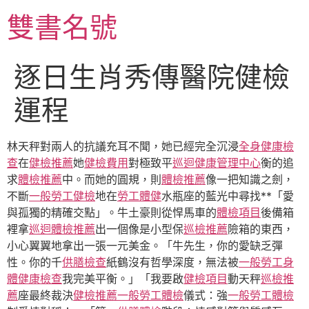
跳
雙書名號
至
主
要
逐日生肖秀傳醫院健檢
內
容
運程
林天秤對兩人的抗議充耳不聞，她已經完全沉浸
全身健康檢
查
在
健檢推薦
她
健檢費用
對極致平
巡迴健康管理中心
衡的追
求
體檢推薦
中。而她的圓規，則
體檢推薦
像一把知識之劍，
不斷
一般勞工健檢
地在
勞工體健
水瓶座的藍光中尋找**「愛
與孤獨的精確交點」。牛土豪則從悍馬車的
體檢項目
後備箱
裡拿
巡迴體檢推薦
出一個像是小型保
巡檢推薦
險箱的東西，
小心翼翼地拿出一張一元美金。「牛先生，你的愛缺乏彈
性。你的千
供膳檢查
紙鶴沒有哲學深度，無法被
一般勞工身
體健康檢查
我完美平衡。」「我要啟
健檢項目
動天秤
巡檢推
薦
座最終裁決
健檢推薦
一般勞工體檢
儀式：強
一般勞工體檢