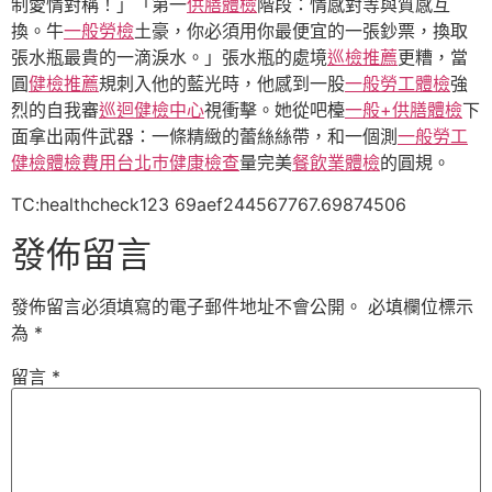
制愛情對稱！」「第一
供膳體檢
階段：情感對等與質感互
換。牛
一般勞檢
土豪，你必須用你最便宜的一張鈔票，換取
張水瓶最貴的一滴淚水。」張水瓶的處境
巡檢推薦
更糟，當
圓
健檢推薦
規刺入他的藍光時，他感到一股
一般勞工體檢
強
烈的自我審
巡迴健檢中心
視衝擊。她從吧檯
一般+供膳體檢
下
面拿出兩件武器：一條精緻的蕾絲絲帶，和一個測
一般勞工
健檢
體檢費用
台北巿健康檢查
量完美
餐飲業體檢
的圓規。
TC:healthcheck123 69aef244567767.69874506
發佈留言
發佈留言必須填寫的電子郵件地址不會公開。
必填欄位標示
為
*
留言
*