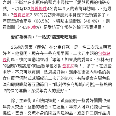
之劍，不斷地在水瓶座的藍光中尋找**「愛與孤獨的精確交
點」。項有133
包養條件
4名青年介入的查詢拜訪顯示，近幾
年，7
包養管道
2.6%的受訪青年感到本身線下逛街變多了。
年夜型綜合商場（68.5%）、特點主題街區（48.4%）、創
意闤闠（44.3
包養
%）是受訪青年常往的線下花費場景。
愛好為導向，“一站式”搞定吃喝玩樂
25歲的黃雨（假名）在北京任務，是一名二次元文明喜
好者。他發明，現在在一些商場里面，二次元主題的
包養站
長
街區、快閃運動越來越「等等！如果我的愛是X，那林天秤
的回應Y應該是X的虛數單位才對
包養網
啊！」多了。在這些
處所，不只可以買到一些周邊好物，還能在街區內聯名的美
食店展里沉醉式感觸感染二次元的氣氛，有時還會有腳色飾
演和即興跳舞等互動節目。“此刻很多商場城市引進一些熱點
IP的快閃運動，深受年青人的愛好。”
除了主題街區和快閃運動，黃雨發明一些愛好闤闠也是
年青人交通、互動的場合。在這里，年青人可以花錢租一個
攤位，售賣、交流本身的閑置周邊物品，或創作二創作品與