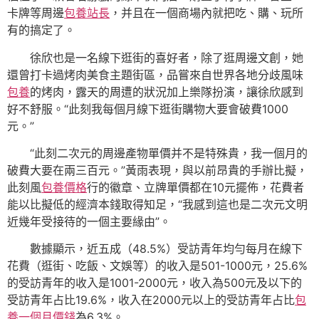
卡牌等周邊
包養站長
，并且在一個商場內就把吃、購、玩所
有的搞定了。
徐欣也是一名線下逛街的喜好者，除了逛周邊文創，她
還曾打卡過烤肉美食主題街區，品嘗來自世界各地分歧風味
包養
的烤肉，露天的周遭的狀況加上樂隊扮演，讓徐欣感到
好不舒服。“此刻我每個月線下逛街購物大要會破費1000
元。”
“此刻二次元的周邊產物單價并不是特殊貴，我一個月的
破費大要在兩三百元。”黃雨表現，與以前昂貴的手辦比擬，
此刻風
包養價格
行的徽章、立牌單價都在10元擺佈，花費者
能以比擬低的經濟本錢取得知足，“我感到這也是二次元文明
近幾年受接待的一個主要緣由”。
數據顯示，近五成（48.5%）受訪青年均勻每月在線下
花費（逛街、吃飯、文娛等）的收入是501-1000元，25.6%
的受訪青年的收入是1001-2000元，收入為500元及以下的
受訪青年占比19.6%，收入在2000元以上的受訪青年占比
包
養一個月價錢
為6.3%。