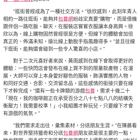
“逛街曾經成為了一種社交方法。”徐欣感到，此刻年青人
相約一路往逛街，能夠并
包養網
紛歧定真要“購物”，而是借機
跟伴侶一路吃飯、聊天，在服裝店嘗嘗衣服讓本身高興。徐
欣以為，線上購物固然曾經很是方便，但線下的體驗會加倍
真正的、佈滿未知，遠比線上動脫手指風趣得多。“並且往線
下逛街，能夠還會碰到一些令人驚喜的小店。”
對于二次元喜好者來說，黃雨感到在線下會取得更好的
體驗：一些快閃店會發布在線上買不到的限量款產物；在漫
展，大師可以穿上本身愛好腳色的服裝，飾演響應的人物，
和同好交通、合影、交流留念品，這些感情的銜接只要在線
下才幹完成。“還有一些卡牌類的游戲
包養
，需求十幾二十
「現在，我的咖啡館正在承受百分之八十七點八八的結構失
衡壓力！我需要校準！」小我組團才幹玩兒，只要線下才會
有游戲的氣氛。”
“我們需求走出往，彙集素材，分送朋友生涯。”在陳晨看
來，對世界堅持獵奇和分送
包養網
朋友欲是很主要的一點，