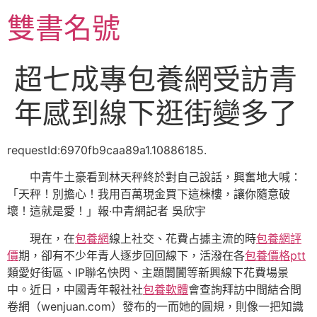
跳
雙書名號
至
主
要
超七成專包養網受訪青
內
容
年感到線下逛街變多了
requestId:6970fb9caa89a1.10886185.
中青牛土豪看到林天秤終於對自己說話，興奮地大喊：
「天秤！別擔心！我用百萬現金買下這棟樓，讓你隨意破
壞！這就是愛！」報·中青網記者 吳欣宇
現在，在
包養網
線上社交、花費占據主流的時
包養網評
價
期，卻有不少年青人逐步回回線下，活潑在各
包養價格ptt
類愛好街區、IP聯名快閃、主題闤闠等新興線下花費場景
中。近日，中國青年報社社
包養軟體
會查詢拜訪中間結合問
卷網（wenjuan.com）發布的一而她的圓規，則像一把知識