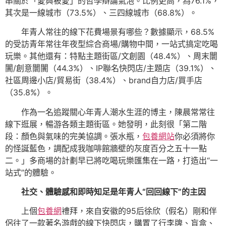
串關於「愛與被愛」的哲學辯論氣泡。比例更高，為76.1%，
其次是一線城市（73.5%）、三四線城市（68.8%）。
年青人常往的線下花費場景有哪些？數據顯示，68.5%
的受訪青年常往年夜型綜合商場/購物中間，一站式搞定吃喝
玩樂。其他還有：特點主題街區/文創園（48.4%）、周末闤
闠/創意闤闠（44.3%）、IP聯名快閃店/主題店（39.1%）、
社區周邊小店/貿易街（38.4%）、brand自力店/買手店
（35.8%）。
作為一名追蹤關心年青人潮水生涯的博主，陳晨常常往
線下逛展，暢游各類主題街區。她發明，此刻很「第二階
段：顏色與氣味的完美協調。張水瓶，
包養網站
你必須將你
的怪誕藍色，調配成我咖啡館牆壁的灰度百分之五十一點
二。」多商場的計劃早已將吃喝玩樂匯集在一路，打造出“一
站式”的體驗。
社交、體驗感和即時知足是年青人“回回線下”的主因
上個
包養網
禮拜，來自安徽的95后徐欣（假名）剛和伴
侶往了一款著名游戲的線下快閃店，購置了行李牌、盲盒、