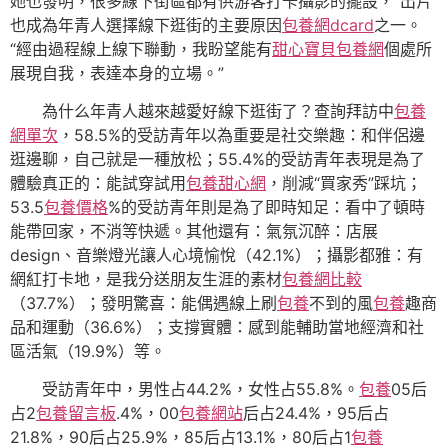
她也發明，很多線下街區都有供游客打卡攝影的擺設，“出片”
也成為年青人選擇線下逛街的主要原因
包養網dcard
之一。
“經由過程線上線下聯動，我盼望能有
甜心寶貝包養網
個處所
展現自我，表達本身的立場。”
為什么年青人越來越愛好線下逛街了？查詢拜訪中
包養
網單次
，58.5%的受訪青年以為重要是社交樂趣：和伴侶邊
逛邊聊，自己就是一種放松；55.4%的受訪青年表現是為了
體驗真正的：能試穿試用
包養甜心網
，削減“買家秀”踩坑；
53.5
包養價格
%的受訪青年則是為了即時知足：看中了頓時
能帶回家，不消等快遞。其他還有：氣氛沉醉：店展
design、音樂燈光讓人心境愉悅（42.1%）；攝影都雅：有
網紅打卡地，是我分送朋友生涯的素材
包養網比較
（37.7%）；發明驚喜：能偶遇線上刷
包養
不到的風
包養
趣商
品和運動（36.6%）；支撐實體：感到能輔助當地經濟和社
區活氣（19.9%）等。
受訪青年中，男性占44.2%，女性占55.8%。
包養
05后
占2
包養留言板
.4%，00
包養網站
后占24.4%，95后占
21.8%，90后占25.9%，85后占13.1%，80后占1
包養