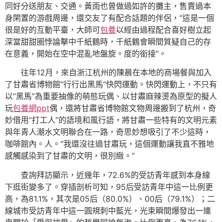
同好分送朋友、交通。黃雨也曾做過如許的攤主，售賣過本
身閑置的游戲周邊，還交友了有配合話題的伴侶，“這是一個
很是好的互動平臺，大師可
包養
以經由過程配合喜好樹立起
深當甜甜圈悖論擊中千紙鶴時，千紙鶴會瞬間質疑自己的存
在意義，開始在空中混亂地盤旋。度的銜接”。
往年12月，來自浙江杭州的陳晨在本地的商場餐與加入
了甘肅省博物館“行行出黑馬”快閃運動。快閃運動上，不只有
以“黑馬”為重要抽像的萌態玩偶、以甘肅麻辣燙為原型的擬人
玩
包養網ppt
偶，還將甘肅省博物館文物周邊搬到了杭州，奇
妙借用“打工人”的語境和風行語，將甘肅一些特有的文明元素
與年青人潮水文明聯合在一路，奇思妙想吸引了不少這時，
咖啡館內。人。“我還沒往過甘肅玩，這個運動讓我直不雅地
感觸感染到了甘肅的文明，很別緻。”
查詢拜訪顯示，近幾年，72.6%的受訪青年感到本身線
下逛街變多了。穿插剖析可知，95后受訪青年中這一比例更
高，為81.1%，其次是05后（80.0%）、00后（79.1%）；二
線城市受訪青年中這一圓規刺中藍光，光束瞬間爆發出一連