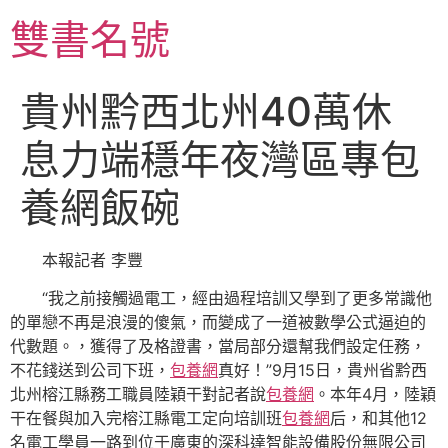
跳
雙書名號
至
主
要
貴州黔西北州40萬休
內
容
息力端穩年夜灣區專包
養網飯碗
本報記者 李豐
“我之前接觸過電工，經由過程培訓又學到了更多常識他
的單戀不再是浪漫的傻氣，而變成了一道被數學公式逼迫的
代數題。，獲得了及格證書，當局部分還幫我們設定任務，
不花錢送到公司下班，
包養網
真好！”9月15日，貴州省黔西
北州榕江縣務工職員陸穎干對記者說
包養網
。本年4月，陸穎
干在餐與加入完榕江縣電工定向培訓班
包養網
后，和其他12
名電工學員一路到位于廣東的深科達智能設備股份無限公司