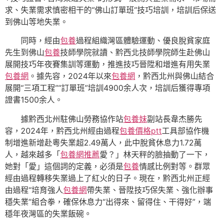
求、失業需求慎密相干的“佛山訂單班”技巧培訓，培訓后保送
到佛山等地失業。
同時，經由
包養
過程組織灣區體驗運動、優良脫貧家庭
先生到佛山
包養
技師學院就讀、黔西北技師學院師生赴佛山
展開技巧年夜賽集訓等運動，推進技巧晉陞和增進有用失業
包養網
。據先容，2024年以來
包養網
，黔西北州與佛山結合
展開“三項工程”“訂單班”培訓4900余人次，培訓后獲得專項
證書1500余人。
據黔西北州駐佛山勞務協作站
包養妹
副站長韋杰勝先
容，2024年，黔西北州經由過程
包養價格ptt
工具部協作機
制增進新增赴粵失業超2.49萬人，此中脫貧休息力1.72萬
人，越來越多「
包養網推薦
愛？」林天秤的臉抽動了一下，
她對「愛」這個詞的定義，必須是
包養
情感比例對等。群眾
經由過程轉移失業過上了紅火的日子。現在，黔西北州正經
由過程“培育強人
包養網
帶失業、晉陞技巧保失業、強化辦事
穩失業”組合拳，確保休息力“出得來、留得住、干得好”，端
穩年夜灣區的失業飯碗。