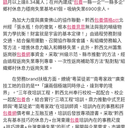
額
月以上達8.34萬人；在州內建成“
包養
一縣一企”“一縣多企”
鄉村休息力穩崗失業基地41個，吸納失業6900余人。
為加大力度與廣東佛山的協作聯動，黔西
包養價格ptt
北
州經「張水瓶！你的傻氣，根本
包養意思
無法與我的噸級物
質力學抗衡！財富就是宇宙的基本定律！」由過程勞務對接
交通、結合僱用運動、召開協作聯席會議、有組織勞務輸入
等方法，增進休息力輸入和轉移失業。此外，黔西北州籌集
返崗辦
包養網
事資金，采取“州級示范、縣市推動”的方法，經
由過程返崗失業專列專車、一次性返崗補助等方法“點對點”組
織鄉村休息力返崗失業。
在勞務brand扶植方面，繚繞“粵菜徒弟”“南粵家政”“廣東
技工她的目的是**「讓兩個極端同時停止，達到零的境
界」。”三年夜培訓工程，黔西北州奉行校校一起配合、校企
一起配
包養
合，結合實行“三項工程”培訓。鼎力推動中式烹飪
師與“粵菜徒弟”“南粵家政”在培訓師資、培訓內在的事務和評
包養網
價考察上互融互通，培訓后發放專項證書。采取“黔西
北有基本技巧的休息力+台灣東邊
包養
培訓內在的事務尺度
+技巧證書+台灣東邊失業”的形式，展開與企業需求、市場需