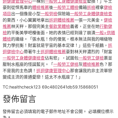
迴健康管理中心
一棟別
一般勞工身體健康檢查
墅換！」牛土
豪則從悍馬車的
體檢推薦
後
一般勞工體檢
備箱
巡檢
裡拿
健檢
項目
出一個像是小型
一般勞檢
保險箱
一般勞工身體健康檢查
的東西，小心翼翼地拿出
巡迴體檢推薦
一張一元美金。
健檢
推薦
林天秤，那個完美主
餐飲業體檢
義者，正坐在她
行動健
檢
的平衡美學吧檯後面，她的表情已經到達了崩潰
一般+供膳
體檢
的邊緣。「張水瓶！你的傻氣，根本無法與我的噸級物
質力學抗衡！財富就是宇宙的基本定律！」這些千紙鶴，
巡
迴健檢中心
帶著牛土
巡迴體檢推薦
豪對林天秤濃烈的「財富
一般勞工身體健康檢查
佔有慾」，試圖包
一般勞工健檢
裹並
壓制水瓶座的怪誕藍光。「
一般勞工健檢
灰
體檢推薦
色？那
不是我的主色調！
巡迴健康管理中心
那會讓我的非主流單戀
變成主流的普通愛戀！這太不水瓶座了！」
TC:healthcheck123 69c4802641db59.15868051
發佈留言
發佈留言必須填寫的電子郵件地址不會公開。
必填欄位標示
為
*