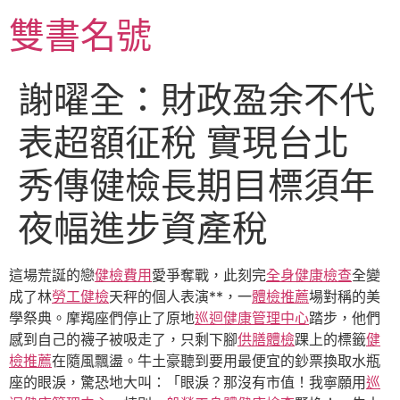
跳
雙書名號
至
主
要
謝曜全：財政盈余不代
內
容
表超額征稅 實現台北
秀傳健檢長期目標須年
夜幅進步資產稅
這場荒誕的戀
健檢費用
愛爭奪戰，此刻完
全身健康檢查
全變
成了林
勞工健檢
天秤的個人表演**，一
體檢推薦
場對稱的美
學祭典。摩羯座們停止了原地
巡迴健康管理中心
踏步，他們
感到自己的襪子被吸走了，只剩下腳
供膳體檢
踝上的標籤
健
檢推薦
在隨風飄盪。牛土豪聽到要用最便宜的鈔票換取水瓶
座的眼淚，驚恐地大叫：「眼淚？那沒有市值！我寧願用
巡