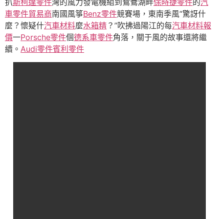
扒
斯柯達零件
灣的風力發電機組到鴛鴦湖畔
保時捷零件
的
汽
車零件貿易商
南國風箏
Benz零件
競賽場，東南季風“驚訝什
麼？懷疑什
汽車材料
麼
水箱精
？”吹拂過陽江的每
汽車材料報
價
一
Porsche零件
個
德系車零件
角落，關于風的故事還將繼
續。
Audi零件
賓利零件