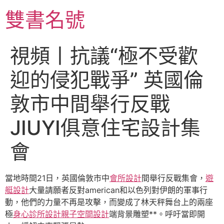
跳
雙書名號
至
主
要
視頻丨抗議“極不受歡
內
容
迎的侵犯戰爭” 英國倫
敦市中間舉行反戰
JIUYI俱意住宅設計集
會
當地時間21日，英國倫敦市中
會所設計
間舉行反戰集會，
遊
艇設計
大量請願者反對american和以色列對伊朗的軍事行
動，他們的力量不再是攻擊，而變成了林天秤舞台上的兩座
極
身心診所設計
親子空間設計
端背景雕塑**。呼吁當即開