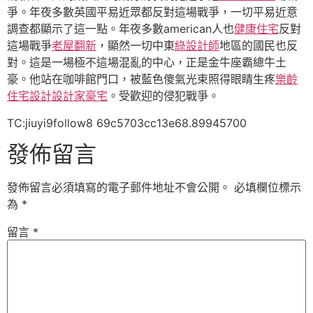
爭。年夜多數英國平易近眾都反對這場戰爭，一切平易近意
調查都顯示了這一點。年夜多數american人也
健康住宅
反對
這場戰爭
老屋翻新
，顯然一切中東
綠設計師
地區的國民也反
對。這是一場極不這場混亂的中心，正是金牛座霸總牛土
豪。他站在咖啡館門口，被藍色傻氣光束照得眼睛生疼
樂齡
住宅設計
設計家豪宅
。受歡迎的侵犯戰爭。
TC:jiuyi9follow8 69c5703cc13e68.89945700
發佈留言
發佈留言必須填寫的電子郵件地址不會公開。
必填欄位標示
為
*
留言
*