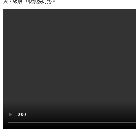
火，緩解中東緊張局勢。