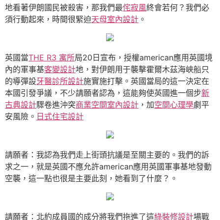
地看著伊朗國民被殺害，那我們最
侘寂風
終會若何？我們必
須行動起來，時間很緊迫
天母室內設計
。
英國當
THE R3 寓所
局20日宣布，授權american應用英國境
內的軍事基
客變設計
地，對伊朗用于襲擊霍爾木茲海峽船只
的導彈設
牙醫診所設計
施實施打擊。英國當局的這一決定在
本國引發爭議，不少請願者認為，這能夠使英國進一個步
新
古典設計
驟卷進沖突
商業空間室內設計
，加
空間心理學
劇平
安風險。
日式住宅設計
請願者：我認為我們走上街頭抗議是至關主要的。我們的訴
求之一，就是英國不應允許american應用英國軍事基地發動
空襲，這一點也很是主要此刻，她看到了什麼？。
請願者：北約成員國的成分將我們拖進了這
綠裝修設計
場戰