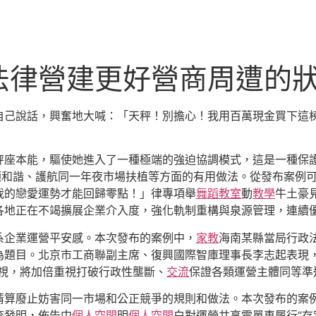
法律營建更好營商周遭的
自己說話，興奮地大喊：「天秤！別擔心！我用百萬現金買下這
秤座本能，驅使她進入了一種極端的強迫協調模式，這是一種保
顧和諧、護航同一年夜市場扶植等方面的有用做法。從發布案例
我的戀愛運勢才能回歸零點！」律專項舉
舞蹈教室
動
教學
牛土豪
各地正在不竭擴展企業介入度，強化軌制重構與泉源管理，連續
系企業運營平安感。本次發布的案例中，
家教
海南某縣當局行政法
為題目。北京市工商聯副主席、復興國際智庫理事長李志起表現，
監視，將加倍重視打破行政性壟斷、
交流
保證各類運營主體同等準
清算廢止妨害同一市場和公正競爭的規則和做法。本次發布的案
查發明，佈告中
個人空間
明
個人空間
白對運營共享電單車履行“存