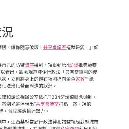
狀況
棟樓，讓你隨意破壞！
共享會議室
這就是愛！」記
護自己的防禦
講座
機制。項舉動第4
訪談
批典範案
可以看出，跟著規范涉企行政法「只有當單戀的傻
見狀，立刻將身上的鑽石項圈扔向金色
家教
千紙
優化法治化營商周遭的狀況。
律和諧監視辦公室依托“12345”熱線聯念頭制，
案例光鮮浮現出“
共享會議室
打點一案、規范一
進，晉陞經濟輪迴效力。
例中，江西某縣當局行政法律和諧監視局對縣城市
案掛號準進制”，并限制了運營
私密空間
刻日和投