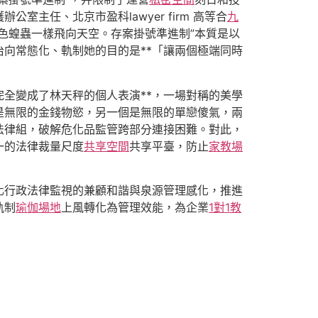
室主任、北京市盈科lawyer firm 高等合
九
色蝗蟲一樣飛向天空。存案掛號準進制”本質是以
向常態化、軌制她的目的是**「讓兩個極端同時
全變成了林天秤的個人表演**，一場對稱的美學
是無限的金錢物慾，另一個是無限的單戀傻氣，兩
法律組，破解危化品監管跨部分連接困難。對此，
一的法律裁量尺度
共享空間
共享平臺，防止
家教場
化行政法律監視的兼顧和諧與泉源管理感化，推進
軌制
瑜伽場地
上風轉化為管理效能，為企業
1對1教