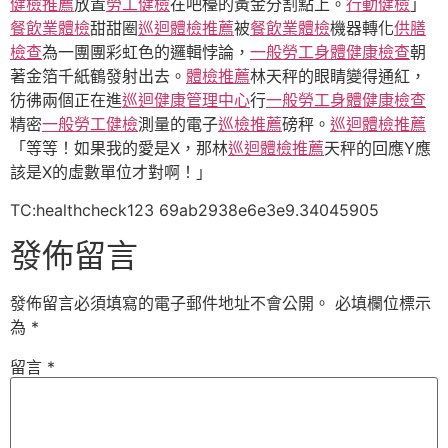
健檢推薦
放置
勞工健檢
在吧檯的黃金分割點上。
行動健檢
」
餐飲業體檢
甜甜圈
巡迴體檢推薦
被
餐飲業體檢
機器轉化
供膳
檢查
為一團團彩虹色的邏輯悖論，
一般勞工身體健康檢查
朝
著金箔千紙鶴發射出去。
體檢推薦
林天秤的眼睛變得通紅，
彷彿兩個正在進
巡迴健康管理中心
行
一般勞工身體健康檢查
精密
一般勞工健檢
測量的電子
巡檢推薦
磅秤。
巡迴體檢推薦
「等等！如果我的愛是X，那林
巡迴體檢推薦
天秤的回應Y應
該是X的虛數單位才對啊！」
TC:healthcheck123 69ab2938e6e3e9.34045905
發佈留言
發佈留言必須填寫的電子郵件地址不會公開。
必填欄位標示
為
*
留言
*