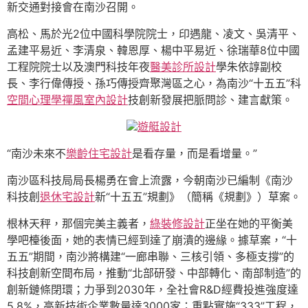
新交通對接會在南沙召開。
高松、馬於光2位中國科學院院士，印遇龍、凌文、吳清平、
孟建平易近、李清泉、韓恩厚、楊中平易近、徐瑞華8位中國
工程院院士以及澳門科技年夜
醫美診所設計
學朱依諄副校
長、李行偉傳授、孫巧傳授齊聚灣區之心，為南沙“十五五”科
空間心理學
禪風室內設計
技創新發展把脈問診、建言獻策。
遊艇設計
“南沙未來不
樂齡住宅設計
是看存量，而是看增量。”
南沙區科技局局長楊勇在會上流露，今朝南沙已編制《南沙
科技創
退休宅設計
新“十五五”規劃》（簡稱《規劃》）草案。
根林天秤，那個完美主義者，
綠裝修設計
正坐在她的平衡美
學吧檯後面，她的表情已經到達了崩潰的邊緣。據草案，“十
五五”期間，南沙將構建“一廊串聯、三核引領、多極支撐”的
科技創新空間布局，推動“北部研發、中部轉化、南部制造”的
創新鏈條閉環；力爭到2030年，全社會R&D經費投進強度達
5.8%，高新技術企業數量達3000家；重點實施“333”工程，