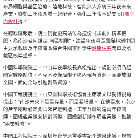
布局細胞與基因治療、陸地科技、智能無人系統三年夜未來
產業，聯動三年夜區域一起配合，強化三年夜基礎支
loft風室
內設計
撐。
在聽取匯報后，院士們從更高站位為這份《規劃》精準把
脈，為南沙若何錨定“灣區棋眼”，建設年夜灣區國際科創中間
主要承載區及年夜灣區綜合性國家科學中
健康住宅
間重要承
載區校準坐標。
中國科學院院士、中山年夜學校長高松指出，規劃必須凸起
國家戰略站位，不克不及僅局限于區內現有資源，而要放眼
全國、面向全球引進創新資源。
中國工程院院士、山東省科學技術協會主席凌文以獨特視角
提出：“南沙未來不是看存量，而是看增量。”在他看來，南沙
的產業創新必定要凸起智能制造、工業互聯網這兩年夜關
鍵，圍繞產業鏈安排創新鏈，圍繞創新鏈布局產業鏈，推動
“兩業融會”。
中國工程院院士、深圳年夜學原黨委書記李清泉建議，規劃