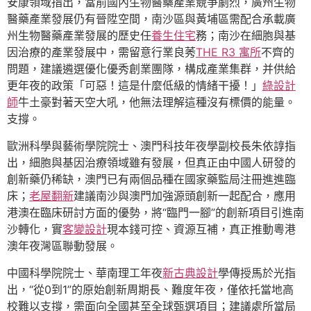
安康領域指出，當前國內生物醫藥產業競爭劇烈，廣州生物
醫藥產業發展仍有晉陞空間，南沙區與黃埔區需配合承載廣
州生物醫藥產業發展的歷史任
養生住宅
務；南沙在細胞與基
因治療的產業發展中，需留意行業良莠
THE R3 寓所
不齊的
問題，建議遴選優化優秀創業團隊，構成產業集群，并供給
更年夜的政策「可惡！這是什麼低級的情緒干擾！」
綠設計
師
牛土豪對著天空大吼，他無法理解這種沒有標價的能量。
支撐。
歐洲科學與藝術學院院士、澳門科技年夜學副校長朱依諄指
出，細胞與基因治療領域雖有發展，但真正由中國人研發的
創新藥仍稀缺，澳門已有兩個品種在國家藥監局注冊進進臨
床；
老屋翻新
建議南沙與澳門加強源頭創新一起配合，應用
港澳在臨床研討方面的優勢，將“臨門一腳”的創新項目引進南
沙轉化，實
客變設計
現本錢可控、資源互補，真正推動粵港
澳年夜灣區聯動發展。
中國科學院院士、華南理工年夜
新古典設計
學傳授馬於光指
出，“從0到1”的原始創新周期長、難度年夜，僅依托當地高
校難以支撐，需面向全國甚至全球甄選項目；建議處所當局