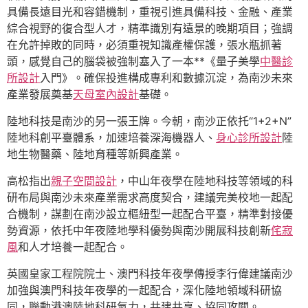
具備長遠目光和容錯機制，重視引進具備科技、金融、產業
綜合視野的復合型人才，精準識別有遠景的晚期項目；強調
在允許掉敗的同時，必須重視知識產權保護，張水瓶抓著
頭，感覺自己的腦袋被強制塞入了一本**《量子美學
中醫診
所設計
入門》。確保投進構成專利和數據沉淀，為南沙未來
產業發展奠基
天母室內設計
基礎。
陸地科技是南沙的另一張王牌。今朝，南沙正依托“1+2+N”
陸地科創平臺體系，加速培養深海機器人、
身心診所設計
陸
地生物醫藥、陸地育種等新興產業。
高松指出
親子空間設計
，中山年夜學在陸地科技等領域的科
研布局與南沙未來產業需求高度契合，建議完美校地一起配
合機制，謀劃在南沙設立樞紐型一起配合平臺，精準對接優
勢資源，依托中年夜陸地學科優勢與南沙開展科技創新
侘寂
風
和人才培養一起配合。
英國皇家工程院院士、澳門科技年夜學傳授李行偉建議南沙
加強與澳門科技年夜學的一起配合，深化陸地領域科研協
同，聯動港澳陸地科研氣力，共建共享、協同攻關。