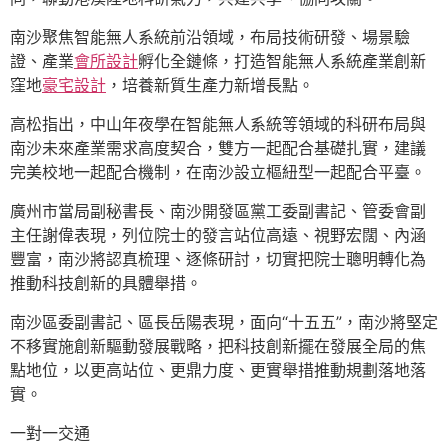
南沙聚焦智能無人系統前沿領域，布局技術研發、場景驗
證、產業
會所設計
孵化全鏈條，打造智能無人系統產業創新
窪地
豪宅設計
，培養新質生產力新增長點。
高松指出，中山年夜學在智能無人系統等領域的科研布局與
南沙未來產業需求高度契合，雙方一起配合基礎扎實，建議
完美校地一起配合機制，在南沙設立樞紐型一起配合平臺。
廣州市當局副秘書長、南沙開發區黨工委副書記、管委會副
主任謝偉表現，列位院士的發言站位高遠、視野宏闊、內涵
豐富，南沙將認真梳理、逐條研討，切實把院士聰明轉化為
推動科技創新的具體舉措。
南沙區委副書記、區長岳陽表現，面向“十五五”，南沙將堅定
不移實施創新驅動發展戰略，把科技創新擺在發展全局的焦
點地位，以更高站位、更鼎力度、更實舉措推動規劃落地落
實。
一對一交通