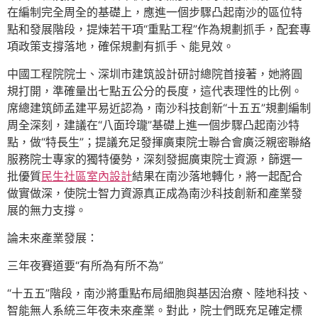
在編制完全周全的基礎上，應進一個步驟凸起南沙的區位特
點和發展階段，提煉若干項“重點工程”作為規劃抓手，配套專
項政策支撐落地，確保規劃有抓手、能見效。
中國工程院院士、深圳市建筑設計研討總院首接著，她將圓
規打開，準確量出七點五公分的長度，這代表理性的比例。
席總建筑師孟建平易近認為，南沙科技創新“十五五”規劃編制
周全深刻，建議在“八面玲瓏”基礎上進一個步驟凸起南沙特
點，做“特長生”；提議充足發揮廣東院士聯合會廣泛親密聯絡
服務院士專家的獨特優勢，深刻發掘廣東院士資源，篩選一
批優質
民生社區室內設計
結果在南沙落地轉化，將一起配合
做實做深，使院士智力資源真正成為南沙科技創新和產業發
展的無力支撐。
論未來產業發展：
三年夜賽道要“有所為有所不為”
“十五五”階段，南沙將重點布局細胞與基因治療、陸地科技、
智能無人系統三年夜未來產業。對此，院士們既充足確定標