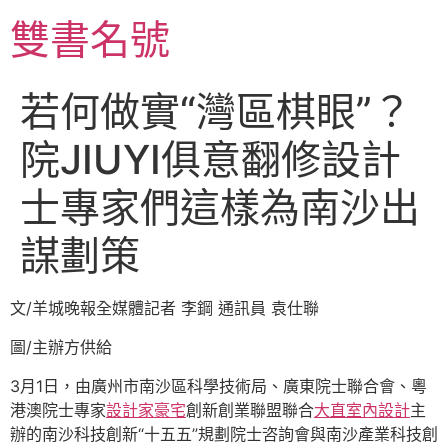
跳
雙書名號
至
主
要
若何做實“灣區棋眼”？
內
容
院JIUYI俱意翻修設計
士專家們這樣為南沙出
謀劃策
文/羊城晚報全媒體記者 李鋼 通訊員 袁仕聯
圖/主辦方供給
3月1日，由廣州市南沙區科學技術局、廣東院士聯合會、粵
港澳院士專家
設計家豪宅
創新創業聯盟聯合
大直室內設計
主
辦的南沙科技創新“十五五”規劃院士咨詢會與南沙產業科技創