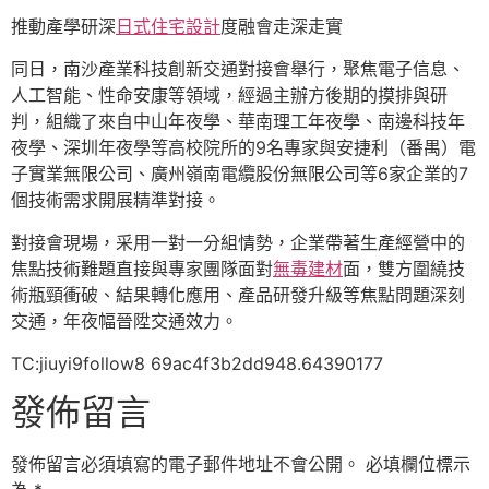
推動產學研深
日式住宅設計
度融會走深走實
同日，南沙產業科技創新交通對接會舉行，聚焦電子信息、
人工智能、性命安康等領域，經過主辦方後期的摸排與研
判，組織了來自中山年夜學、華南理工年夜學、南邊科技年
夜學、深圳年夜學等高校院所的9名專家與安捷利（番禺）電
子實業無限公司、廣州嶺南電纜股份無限公司等6家企業的7
個技術需求開展精準對接。
對接會現場，采用一對一分組情勢，企業帶著生產經營中的
焦點技術難題直接與專家團隊面對
無毒建材
面，雙方圍繞技
術瓶頸衝破、結果轉化應用、產品研發升級等焦點問題深刻
交通，年夜幅晉陞交通效力。
TC:jiuyi9follow8 69ac4f3b2dd948.64390177
發佈留言
發佈留言必須填寫的電子郵件地址不會公開。
必填欄位標示