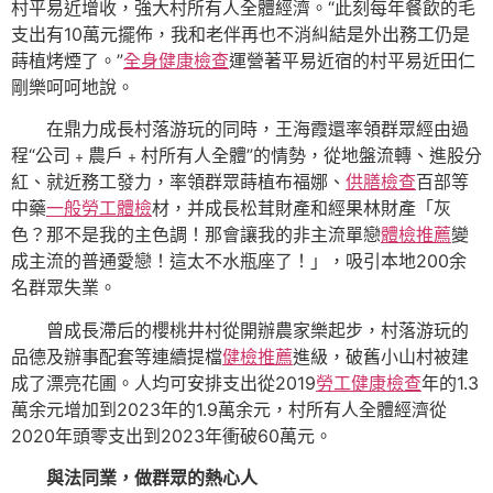
村平易近增收，強大村所有人全體經濟。“此刻每年餐飲的毛
支出有10萬元擺佈，我和老伴再也不消糾結是外出務工仍是
蒔植烤煙了。”
全身健康檢查
運營著平易近宿的村平易近田仁
剛樂呵呵地說。
在鼎力成長村落游玩的同時，王海霞還率領群眾經由過
程“公司﹢農戶﹢村所有人全體”的情勢，從地盤流轉、進股分
紅、就近務工發力，率領群眾蒔植布福娜、
供膳檢查
百部等
中藥
一般勞工體檢
材，并成長松茸財產和經果林財產「灰
色？那不是我的主色調！那會讓我的非主流單戀
體檢推薦
變
成主流的普通愛戀！這太不水瓶座了！」，吸引本地200余
名群眾失業。
曾成長滯后的櫻桃井村從開辦農家樂起步，村落游玩的
品德及辦事配套等連續提檔
健檢推薦
進級，破舊小山村被建
成了漂亮花圃。人均可安排支出從2019
勞工健康檢查
年的1.3
萬余元增加到2023年的1.9萬余元，村所有人全體經濟從
2020年頭零支出到2023年衝破60萬元。
與法同業，做群眾的熱心人