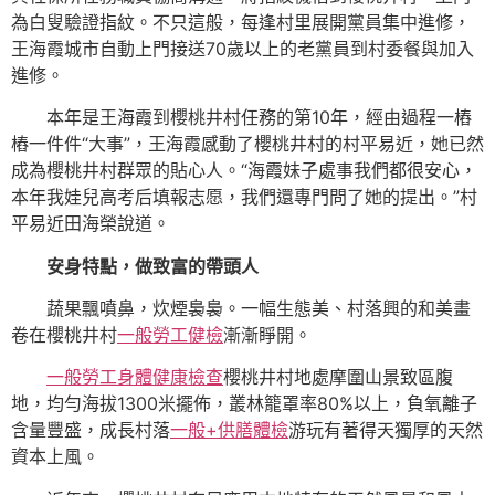
為白叟驗證指紋。不只這般，每逢村里展開黨員集中進修，
王海霞城市自動上門接送70歲以上的老黨員到村委餐與加入
進修。
本年是王海霞到櫻桃井村任務的第10年，經由過程一樁
樁一件件“大事”，王海霞感動了櫻桃井村的村平易近，她已然
成為櫻桃井村群眾的貼心人。“海霞妹子處事我們都很安心，
本年我娃兒高考后填報志愿，我們還專門問了她的提出。”村
平易近田海榮說道。
安身特點，做致富的帶頭人
蔬果飄噴鼻，炊煙裊裊。一幅生態美、村落興的和美畫
卷在櫻桃井村
一般勞工健檢
漸漸睜開。
一般勞工身體健康檢查
櫻桃井村地處摩圍山景致區腹
地，均勻海拔1300米擺佈，叢林籠罩率80%以上，負氧離子
含量豐盛，成長村落
一般+供膳體檢
游玩有著得天獨厚的天然
資本上風。