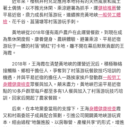
近年來，櫻桃井村充足應用本地特有的天然風景和風土
著土偶情，以不雅光休閑、乘涼避暑為抓手，運
健檢推薦
營
平易近宿，鼎力成長村落游玩，連續擦亮黃地峽
一般勞工體
檢
、花千谷、菖蒲塘等村落游玩手刺。
黃地峽從2018年僅有兩戶農戶在此運營餐飲，到現在成
為集休閑度假、康養健身、農耕體驗、避暑乘涼、平易近宿
游玩于一體的村落“網紅”打卡地，離不開在幕后默默貢獻的王
海霞。
2018年，王海霞在清楚黃地峽的運營近況后，積極聯絡
接觸縣、鄉相干擔任人，爭奪到了村落游玩餐飲技巧培訓的
機遇，并與平易近宿的擔任人一路挨家挨戶發動群
一般勞工
身體健康檢查
眾餐與加入。顛末盡力，黃地峽巴渝平易近宿
點的10多戶群眾每戶都至多有1人餐與加入了村落游玩技巧培
訓，回家后開起了農家餐館。
后來，在本地黨委當局的支撐下，王海
身體健康檢查
霞
又和村兩委班子成員配合策劃，引進公司開闢黃地峽游玩資
本，經由過程“地盤進股、以房聯營、產權共享”的形式，增進