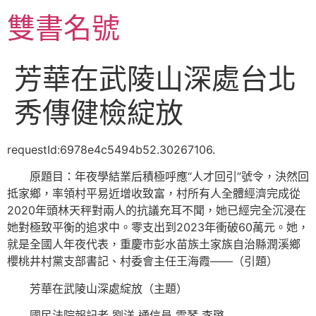
跳
雙書名號
至
主
要
芳華在武陵山深處台北
內
容
秀傳健檢綻放
requestId:6978e4c5494b52.30267106.
原題目：年夜學結業后積極呼應“人才回引”號令，決然回
抵家鄉，率領村平易近增收致富，村所有人全體經濟完成從
2020年頭林天秤對兩人的抗議充耳不聞，她已經完全沉浸在
她對極致平衡的追求中。零支出到2023年衝破60萬元。她，
就是全國人年夜代表，重慶市彭水苗族土家族自治縣潤溪鄉
櫻桃井村黨支部書記、村委會主任王海霞——（引題）
芳華在武陵山深處綻放（主題）
國民法院報記者 劉洋 通信員 雷琴 李璐