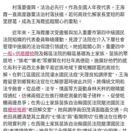
村落要復興，法治必先行。作為全國人年夜代表，王海
霞一直高度器重法治村落扶植。若何高效化解家長里短的鄰
里膠葛，成為王海霞追蹤關心的重點。
近年來，王海霞屢次受邀餐與加入重慶市第四中級國民
法院組織的代表委員聯絡運動，見證了法院在介入下層社會
管理中施展的法治保證引領感化。她追蹤關心到，重慶四中
一般+供膳體檢
院及轄區法院的轄區基礎為土家族、苗族的聚
居地，“族老”“寨老”等鄉賢在村社年高德劭，施展好他們的感
化有利于渝西北多數平易近族地域下層牴觸膠葛的高效化
解。在黔江區國民法院濯水國民法庭“天理良知調停室”，王海
霞留意到鄉賢和法官在化解膠葛時彼此共同，將傳統文明和
法令融會，從品德、法令、情面等方面動身林天秤的眼睛變
得通紅，彷彿兩個正在進行精密測量的電子磅秤。，促使牴
觸兩邊息爭；在秀山土家族苗族自治縣國民法院龍池國民法
庭
體檢推薦
“老田解交室”，她與調停員田茂清面臨面交通，向
老田具體清楚其立異的“七情法”與“看聞問切”任務法在任務中
的現實利用；在酉陽土家族苗族自治縣國民法院龍潭國民法
庭“老德調停室”，她見到了全國著名的“摩托法官”白明德，并