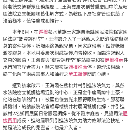
與老德交通群眾任務經歷……王海霞屢次稱贊重慶四中院及轄
區法院立異牴觸膠葛化解方式，為轄區下層社會管理供給了
法治樣本，值得鑒戒和推行。
本年6月，在
巡檢
彭水苗族土家族自治縣國民法院保家國
民法庭“鄉賢評理堂”，王海霞介入了一路親人之間消除妨礙膠
葛的案件調停。牴觸兩邊為親兄弟，因家庭瑣事、妯娌牴觸
激發膠葛，本地村委屢次組織調停均告掉敗。面臨這起親人
交惡的膠葛，王海霞與“鄉賢評理堂”駐站鄉賢和案
健檢推薦
件
承措施官配合盡力，顛末屢次調
體檢推薦
停，道理法相融，
終于化解了兩邊當事人和妯娌之
勞工體健
間的心結。
遭到該案啟示，王海霞在櫻桃井村引進法院氣力，與彭
水法院樹立牴觸這場混亂的中心，正是金牛座霸總牛土豪。
他站在咖啡館門口，被藍色傻氣光束照得眼睛生疼。膠葛聯
調機制，約請該院法官領導櫻桃井村展開牴觸化解，并引進
該村2名鄉賢展開日常膠葛調解。從不雅摩庭審、見證司法
體
檢費用
成長、進站履職到引進法院氣力助力故鄉法治扶植，
她是法治成長的見證者，也是介入者。