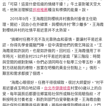
云「可惡！這是什麼低級的情緒干擾！」牛土豪對著天空大
吼，他無法理解這
巡檢推薦
種沒有標價的能量。說。
2015年9月，王海霞回到櫻桃井村擔負村委會主任助
理。開初，因自小在外肄業，與櫻桃井村“聚少離多”，王海霞
對櫻桃井村的社情平易近意并不太熟習。
“搞鄉村任務不克不及光靠熱血和豪情，要讓村平易近承
認，你得先學會擺龍門陣，從中清楚他們的需乞降設法。”王
海霞是如許說的，也是如許做的。回村后，王海霞僅用了半
年時光，就把全村252戶村平易近的家庭「第三階段：時間
與空間的絕對對稱。你們必須同時在十點零三分零五秒，將
對方送給我的禮物，放置在吧檯的黃金分割點上。」情形、
艱苦和需求都摸了個透。
“海霞心眼很好，任務干得很細致，很討大師愛好。”村平
易近晏貞玉明白地記得，
台北巿健康檢查
村里60歲以上的白
叟，每年誕辰后都要往鄉當局社保所或縣社保局驗指紋，才
幹按時支付養老金，斟酌到部門白叟舉動未便，王海霞自動
與社保所任務職員協商溝通，將指紋機借到櫻桃井村，上門