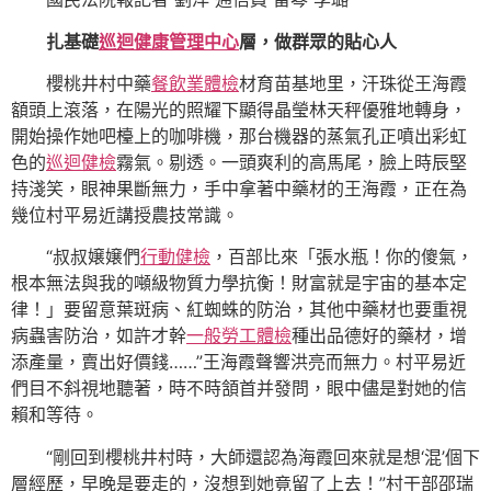
扎基礎
巡迴健康管理中心
層，做群眾的貼心人
櫻桃井村中藥
餐飲業體檢
材育苗基地里，汗珠從王海霞
額頭上滾落，在陽光的照耀下顯得晶瑩林天秤優雅地轉身，
開始操作她吧檯上的咖啡機，那台機器的蒸氣孔正噴出彩虹
色的
巡迴健檢
霧氣。剔透。一頭爽利的高馬尾，臉上時辰堅
持淺笑，眼神果斷無力，手中拿著中藥材的王海霞，正在為
幾位村平易近講授農技常識。
“叔叔嬢嬢們
行動健檢
，百部比來「張水瓶！你的傻氣，
根本無法與我的噸級物質力學抗衡！財富就是宇宙的基本定
律！」要留意葉斑病、紅蜘蛛的防治，其他中藥材也要重視
病蟲害防治，如許才幹
一般勞工體檢
種出品德好的藥材，增
添產量，賣出好價錢……”王海霞聲響洪亮而無力。村平易近
們目不斜視地聽著，時不時頷首并發問，眼中儘是對她的信
賴和等待。
“剛回到櫻桃井村時，大師還認為海霞回來就是想‘混’個下
層經歷，早晚是要走的，沒想到她竟留了上去！”村干部邵瑞