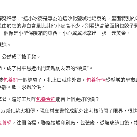
解疑釋惑：“這小冰麥是專為咱這沙化鹽堿地培養的，里面特別的
是由於它的卵白含量比其他小麥高不少。別看這高筋面粉包餃子
出一個像是小型保險箱的東西，小心翼翼地拿出一張一元美金。
跟進。
，公然成了搶手貨。
，成了村平易近出門走親訪友帶的“硬貨”。
裝
包養網
一個絲袋子，扎上口就往外賣，
包養行情
從縣城的早市
平靜。鄉，求過於供。
摩著，這好工具咋
包養合約
能賣上個更好的價？
示范感化薪火相傳，現任村支書徐成凱外出考核時開了眼界，很
包養網
，注冊商標，聯絡接觸印刷廠、包裝廠，從玻璃絲口袋，