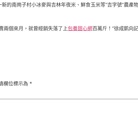
新的南崗子村小冰麥與吉林年夜米、鮮食玉米等“吉字號”農產物
賣兩個來月，就曾經銷失落了上
包養甜心網
百萬斤！”徐成凱向
填欄位標示為
*