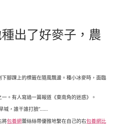
地種出了好麥子，農
剩下腳踝上的標籤在隨風飄盪。種小冰麥時，面臨
之一。有人寫過一篇報道《東南角的迷惑》。
旱堿，誰干誰打臉”……
先將
包養網
蕾絲絲帶優雅地繫在自己的右
包養網比