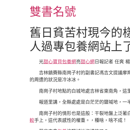
跳
雙書名號
至
主
要
舊日貧苦村現今的
內
容
人過專包養網站上
光
甜心寶貝包養網
亮
甜心網
日報記者 任爽 楊
吉林鎮賚縣南崗子村的副書記馮吉文提議摩
的周遭的狀況是冷冰冰。
南崗子村地點的白城地處吉林省東南角，這
報道里講，全縣處處是白茫茫的鹽堿地，一
南崗子村的情形也是這般：干裂地盤上泛著
較
手上，這代表感性的權重。，種啥，啥不成！