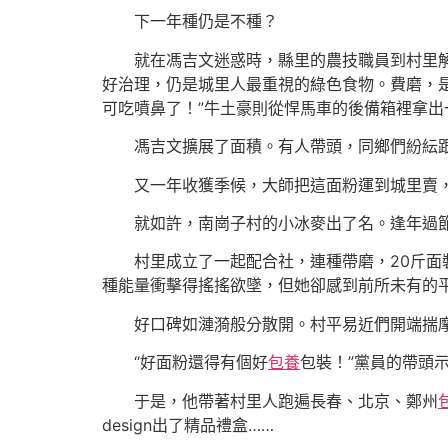
下一年種仍是不種？
就在馮吉文迷惑時，縣里的農技職員到村里
好治理，仍是城里人最重視的綠色食物。費磨，
可吃噴鼻了！”牛土豪則從悍馬車的後備箱裡拿
馮吉文擴展了面積。有人帶頭，同鄉們紛紜
又一年收獲季候，大師把這面粉運到城里賣
就如許，南崗子村的小冰麥出了名。逢年過節
村里成立了一起配合社，連種帶磨，20斤面
種能量衝擊得搖搖欲墜，但她卻感到前所未有的
好口碑如漣漪般分散開。村平易近們開端揣
“好面粉還得有個好
包養
包裝！”黨員的帶頭
于是，他帶著村里人跑遍長春、北京、鄭州
design出了精品禮盒……