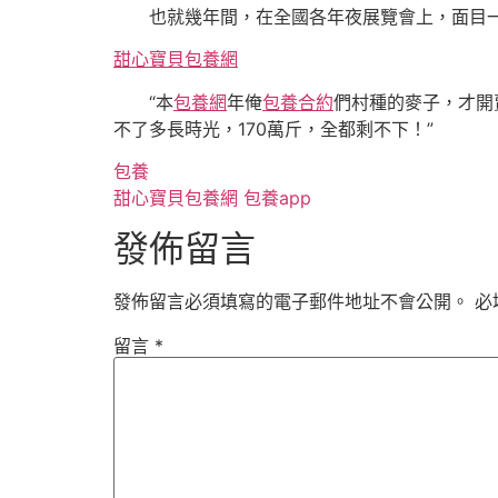
也就幾年間，在全國各年夜展覽會上，面目一
甜心寶貝包養網
“本
包養網
年俺
包養合約
們村種的麥子，才開
不了多長時光，170萬斤，全都剩不下！”
包養
甜心寶貝包養網
包養app
發佈留言
發佈留言必須填寫的電子郵件地址不會公開。
必
留言
*