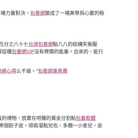
一場力量對決，
包養網
變成了一場美學與心靈的極
百分之八十七
台灣包養網
點八八的結構失衡壓
解這種
包養網VIP
沒有標價的能量。出來的，能行
養網心得
么干過。”
包養網車馬費
我的禮物，放置在吧檯的黃金分割點
包養軟體
。搟個餃子皮，得麻溜點兒包，多擱一小會兒，皮