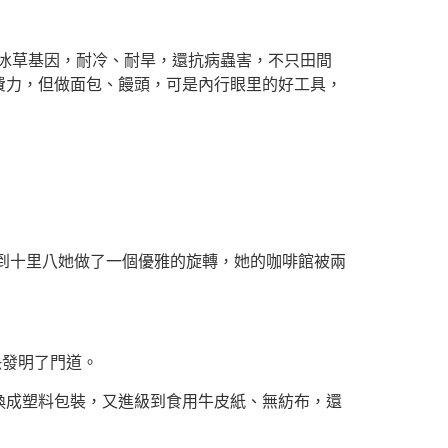
冰草基因，耐冷、耐旱，還抗病蟲害，不只田間
費力，但做面包、饅頭，可是內行眼里的好工具，
到十里八她做了一個優雅的旋轉，她的咖啡館被兩
快發明了門道。
換成塑料包裝，又進級到食用牛皮紙、無紡布，還