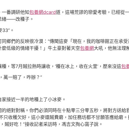
。一番調研他知
包養網dcard
道，這場荒謬的戀愛考驗，已經從
思緒——改種子。
33”。
可同鄉們的反映很冷漠：“傳聞這麥「現在，我的咖啡館正在承受
什麼低級的情緒干擾！」牛土豪對著天空
包養網
大吼，他無法理
讓種，等7月賊拉熱時讓收，‘種在冰上，收在火里’，歷來沒這
包
，萬一賠了，咋辦？”
自家接近一半的地種上了小冰麥。
間的絕對對稱。你們必須同時在十點零三分零五秒，將對方送給
“不只收穫欠好，這小麥還賊費磨，加任務坊都不甘願答應給磨
，賊好吃！”接收記者采訪時，馮吉文掏心窩子說。