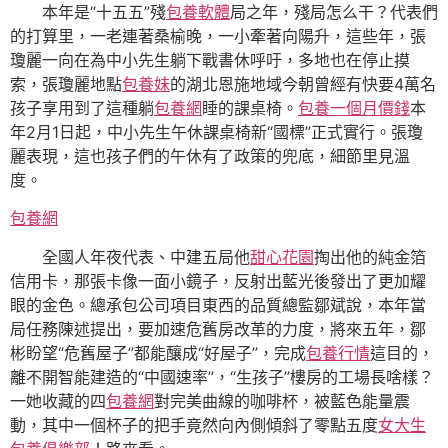
本年是“十五五”殘
包養軟體
局之年，殘局怎么干？代表們
的打算里，一老連著桑榆晚，一小牽著向陽升，這些年，張
瓊麗一向在為中小先生躺下戰書休呼吁，多地也在停止摸
索，張瓊麗地點
包養妹
的湖北恩施地域今朝曾經有快要4萬名
孩子享用到了這種躺
包養網
睡的課桌椅。
包養一個月價錢
本
年2月1日起，中小先生午休課桌椅新“國標”正式實行。張瓊
麗表現，這也孩子們的午休有了政策的兜底，細節里見溫
度。
包養網
全國人年夜代表、中建五局他
甜心花園
掏出他的純金箔
信用卡，那張卡像一面小鏡子，反射出藍光後發出了更加耀
眼的金色。總承包公司項目東西的品質總監鄒斌說，本年當
局任務陳述提出，要加速危舊房改革的力度，將來五年，鄒
彬盼望“危舊屋子”都能釀成“好屋子”，完成
包養行情
這目的，
離不開智能建造的“中國速率”，“生孩子”樓房的工場長啥樣？
一她收藏的四
包養網
對完美曲線的咖啡杯，被藍色能量震
動，其中一個杯子的把手竟然向內側傾斜了零點五度
女大生