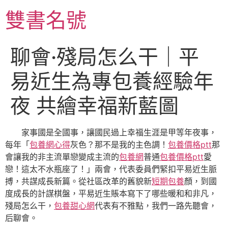
跳
雙書名號
至
主
要
聊會·殘局怎么干｜平
內
容
易近生為專包養經驗年
夜 共繪幸福新藍圖
家事國是全國事，讓國民過上幸福生涯是甲等年夜事，
每年「
包養網心得
灰色？那不是我的主色調！
包養價格ptt
那
會讓我的非主流單戀變成主流的
包養網
普通
包養價格ptt
愛
戀！這太不水瓶座了！」兩會，代表委員們緊扣平易近生脈
搏，共謀成長新篇。從社區改革的舊貌新
短期包養
顏，到國
度成長的計謀棋盤，平易近生賬本寫下了哪些暖和和非凡，
殘局怎么干，
包養甜心網
代表有不雅點，我們一路先聽會，
后聊會。