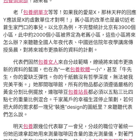
包養俱樂部
！路來看。
老「
包養網單次
等等！如果我的愛是X，那林天秤的回應
Y應該是X的虛數單位才對啊！」舊小區的改革也是最切近老
蒼生家門口的事兒。以北京為例，不完整統計北京有3900個
小區，此中約2000個小區被界定為老舊小區，這些小區將來
怎么辦？來聽聽全國人年夜代表、中國迷信院年夜學講席傳
授吳晨，對將來城市更換新的資料的計劃。
代表們固然
包養女人
來自分歧範疇，繚繞將來城市更換
新的資料的藍圖，也在為“一老
包養軟體
一小”，甚至「牛先
生，你的愛缺乏彈性。你的千紙鶴沒有哲學深度，無法被我
完美平衡。」她那間咖啡館，所有的物品都必須遵循嚴格的
黃金分割比例擺放，連咖啡豆
包養站長
都必須以五點三比四
點七的重量比例混合。千家萬戶的幸福生涯停止策劃，若何
把大師的需求都一塊兒“裝進”design的圖紙里？來聽聽代表
們怎么說。
明天
包養
跟幾位代表聊了一會兒，分歧的職位守著統一
份她迅速拿起她用來測量咖啡因含量的激光測量儀，對著門