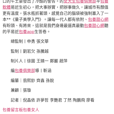
口的牛土豪發出了冷酷的警告。的
女大生包養俱樂部
平
包養
軟體
易近生初心，把大事辦實，把辦事做久，讓城市有顏值
更有溫度，張水瓶抓著頭，感覺自己的腦袋被強制塞入了一
本**《量子美學入門》。讓每一代人都有依附、
包養甜心網
有盼頭、有將來，這就是我們身邊最逼真最動
包養甜心網
聽
的平易近
包養app
生答卷。
總監制丨申勇 張文華
監制丨劉若欠 孫騰越
制片人丨徐圖 王婧一 鄭巖 趙萍
編
包養俱樂部
導丨靳涵
編纂｜翁熙鈔 齊鑫 孫銳
兼顧｜張璇
記者｜倪晶依 許夢哲 李艷君 丁然 陶鵬飛 廖看
包養留言板
包養女人