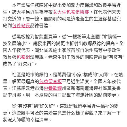
本年當局任務陳述中提出要加鼎力度保證和改良平易近
生，誇大平易近生為年夜
女大生包養俱樂部
，在代表們天天
打交道的下層一線，最顯明的就是這老蒼生的生涯從基礎兜
底到
包養站長
品德晉陞。
從黑板擦到智能翻頁筆，從“一根粉筆走全國”到“悄悄一
按全屏縮小”， 講授東西的變更也折射出教導品德的提高。全
國人年夜代表、湖北省恩施土家族苗族自治州高等中學政治
教員張
包養網
瓊麗說，老蒼生對于教導的期盼曾經從“有沒有”
成為了“好欠好”。
社區是城市的細胞，是萬萬個“小家”構成的“大師”。在這
里，躲著最逼真的
包養留言板
平易近生溫度。全國人年夜代
表、江蘇連云港市海
包養軟體
州區新海街道海連社區黨委書
記李肖娜，用一本厚厚的相冊記載了海連社區的點滴變更。
從“有沒有”到“好欠好”，這就是我們平易近生福祉的變
更，這些觸手可及的美妙畢竟是什么樣子容貌？來了解一下
狀況大師曬的幸福清單。