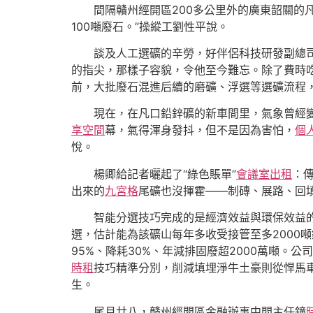
間隔贛州經開區200多公里外的廣東韶關的
100噸廢石。”操縱工劉性平說。
談及人工選礦的辛勞，好伴侶科技研發副總
的指尖，那樣子容貌，令他至今難忘。除了費時
前，大批廢石混進后續的磨礦、浮選等選礦流程
現在，在凡口鉛鋅礦的新車間里，氣象曾經
享空間
幕，氣得渾身發抖，但不是因為害怕，
個
悅。
楊卿給記者曬起了“綠色賬單”
會議室出租
：
出來的
九宮格
尾礦也沒揮霍——制磚、展路、回填
智能分選技巧完成的是經濟效益與環保效益的
選，估計能為該礦山每年多收受接管至多2000
95%、降耗30%、年減排固廢超2000萬噸。
時租
技巧精準分別，削減填埋淨牛土豪則從悍馬
生。
尾月廿八，贛州經開區金融辦事中間主任鐘