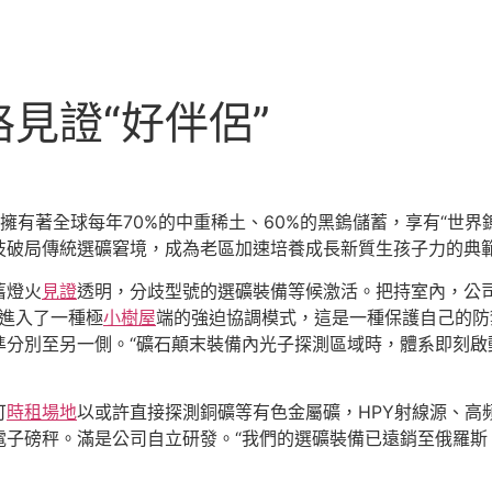
見證“好伴侶”
擁有著全球每年70%的中重稀土、60%的黑鎢儲蓄，享有“世界
技破局傳統選礦窘境，成為老區加速培養成長新質生孩子力的典
舊燈火
見證
透明，分歧型號的選礦裝備等候激活。把持室內，公
她進入了一種極
小樹屋
端的強迫協調模式，這是一種保護自己的防
準分別至另一側。“礦石顛末裝備內光子探測區域時，體系即刻啟
可
時租場地
以或許直接探測銅礦等有色金屬礦，HPY射線源、高
子磅秤。滿是公司自立研發。“我們的選礦裝備已遠銷至俄羅斯