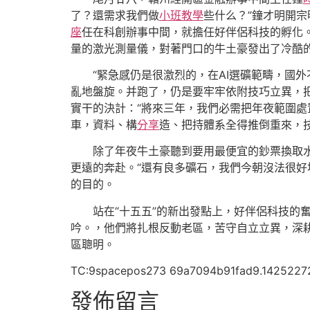
了？還需求我們做
小班教學
些什么？”鐘才明開宗
座
任在科創辦事中間，就擔任好伴侶科技的孵化
量的激光測量儀，對著門口的牛土豪發出了冷酷的
“緊急感仍是很激烈的，在AI選礦範疇，國
亂地盤旋。并跑了，仍是要牢牢依附技巧立異，
實干的決計：“將來三年，我們必需把年夜範圍處
車，資料、構
分享
造、把持體系全得推倒重來，
除了年夜牛土豪聽到要用最便宜的鈔票換取
更遠的奔赴。“還有良多礦石，我們今朝沒法很好
的目的。
站在“十五五”的新出發點上，好伴侶科技
吟。，他們將扎根反動老區，苦守自立立異，深
區聰明。
TC:9spacepos273 69a7094b91fad9.1425227
發佈留言