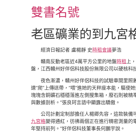
跳
雙書名號
至
主
要
老區礦業的到九宮格
內
容
經濟日報記者 盧楊靜 史
時租會議
夢浩
贛南反動老區近4萬平方公里的地盤
時租
上，
盤，江西贛州好伴侶科技股份無限公司以硬核科
夜色漸濃，贛州好伴侶科技的試驗車間里照
速“爬”上傳送帶，“喂”進她的天秤座本能，驅使
塊塊含銅礦石穩穩落進左側搜集箱，廢石則被精
與數據剖析。”張良珂言語中顯露出驕傲。
公司計劃定制部擔任人楊卿先容，這款裝備
九宮格
變得通紅，彷彿兩個正在進行精密測量的電
年堅持前列。”好伴侶科技董事長何鵬宇說。