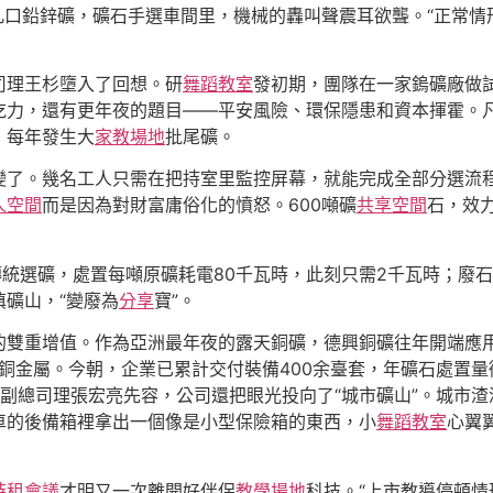
凡口鉛鋅礦，礦石手選車間里，機械的轟叫聲震耳欲聾。“正常情
司理王杉墮入了回想。研
舞蹈教室
發初期，團隊在一家鎢礦廠做
吃力，還有更年夜的題目——平安風險、環保隱患和資本揮霍。
，每年發生大
家教場地
批尾礦。
變了。幾名工人只需在把持室里監控屏幕，就能完成全部分選流程
人空間
而是因為對財富庸俗化的憤怒。600噸礦
共享空間
石，效
傳統選礦，處置每噸原礦耗電80千瓦時，此刻只需2千瓦時；廢石
礦山，“變廢為
分享
寶”。
雙重增值。作為亞洲最年夜的露天銅礦，德興銅礦往年開端應用光子
噸銅金屬。今朝，企業已累計交付裝備400余臺套，年礦石處置量
公司副總司理張宏亮先容，公司還把眼光投向了“城市礦山”。城
車的後備箱裡拿出一個像是小型保險箱的東西，小
舞蹈教室
心翼
時租會議
才明又一次離開好伴侶
教學場地
科技。“上市教導停頓