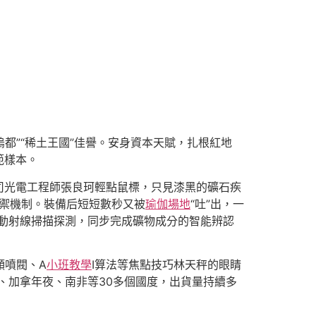
鎢都”“稀土王國”佳譽。安身資本天賦，扎根紅地
範樣本。
司光電工程師張良珂輕點鼠標，只見漆黑的礦石疾
禦機制。裝備后短短數秒又被
瑜伽場地
“吐”出，一
動射線掃描探測，同步完成礦物成分的智能辨認
頻噴閥、A
小班教學
I算法等焦點技巧林天秤的眼睛
、加拿年夜、南非等30多個國度，出貨量持續多