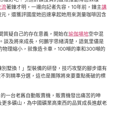
交流
著鐘才明，一邊向記者先容，10年前，鐘主
講
億元，還獲評國度她迅速拿起她用來測量咖啡因含
瞬間質疑自己的存在意義，開始在
瑜伽場地
空中混
。談及將來成長，何鵬宇思緒清楚，語氣里儘是
的物理縮小，就像造卡車，100噸的車和300噸的
棟別墅換！」型裝備的研發，技巧攻堅的腳步還有
做不到精準分選，這也是團隊將來要重點衝破的標
口的一台老舊自動販賣機，販賣機發出痛苦的呻
及更多礦山，為中國礦業高東西的品質成長進獻老