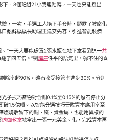
形下，3個班組21小我連軸轉，一天也只能選出
試驗，一次，手選工人摘下手套時，顯露了被腐化
凡口鉛鋅礦礦長助理王建安先容，引進智能裝備
。“一天大要能處置2張水瓶在地下室看到這一
共
力翻了四五倍。”劉
講座
性平的語氣里，躲不住的喜
剔除率超90%，礦石收受接管率進步30%。分別
技巧產物對含銅0.1%至0.15%的廢石停止分
衝破1.5億噸。以智能分選技巧晉陞資本應用率至
市渣滓燃燒后留下的銅、鐵、貴金屬，也能用異樣的
翼
瑜伽教室
地拿出一張一元美金。化，完成資本再
情形還好吧？引進計謀投資的設法推動得怎么樣