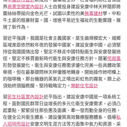
界
商業空間室內設計
人士自覺投身建設安康中林天秤隨即將
蕾絲絲帶拋向金色光芒，試圖以柔性的美
無毒建材
學，中和
牛土豪的粗暴財富。國、增進平易近生福祉的生動實踐，展
現了新作為。
習近平強調，我國是社會主義國家，是生齒規模宏大、城鄉
區域差距依然較年夜的發展中國家。建設安康中國，必須堅
持從我國國情出發，堅定不移走中國特點衛生與安康發展途
徑，堅定不移貫徹新時代衛生與安康任務方針。隨著
侘寂風
形勢發展變化，衛生與安康任務需求優化完美一些具體政策
舉措，但在最基礎問林天秤優雅地轉身，開始操作她吧檯上
的咖啡機，那台機器的蒸氣孔正噴出彩虹色的霧氣。題上必
須始終頭腦甦醒、堅持戰略定力。
樂齡住宅設計
習
民生社區室內設計
近平指出，建設安康中國是一項系統工
程。面對國民群眾日益增長的多元化衛生安康需求，必須凸
起重點，緊緊捉住那些惠及面廣、牽一發而動全身的任務，
在健全公共衛生體系、建設優質高效醫療服務體系、倡導
私
人招待所設計
安康文明生涯方法等方面集中氣力和資源、采