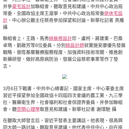
并參
豪宅設計
加聯組會，聽取意見和建議。中共中心政治局
常委、全國政協主席王滬寧，中共中心政治局常委
退休宅設
計
、中心辦公廳主任蔡奇參加探望和討論。新華社記者 燕雁
攝
聯組會上，王路、馬秀
綠裝修設計
珍、盧柯、蔣建東、巴桑
卓瑪、劉啟芳等6位委員，分別
綠設計師
就實施安康優先發展
戰略、晉陞基層醫療服務程度、加強資料技術攻關、推進創
新藥研發、做好高原病防治、發展公益慈悲事業等作了發
言。
3月6日下戰書，中共中心總書記、國家主席、中心軍委主席
習近平探望參加全國政協十四屆四次會議的農工黨、九三學
社、醫藥衛生界、社會福利和社會保證界委員，并參加聯組
會，聽
空間心理學
取意見和建議。新華社記者 謝環馳 攝
在聽取大師發言后，習近平發表主要講話。他表現，很高興
同大師一路討論，聽取意見建議。他代表中共中心，向在座