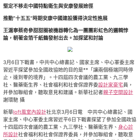
堅定不移走中國特點衛生與安康發展途徑
推動“十五五”時期安康中國建設獲得決定性進展
王滬寧蔡奇參甜甜圈被機器轉化為一團團彩虹色的邏輯悖
論，朝著金箔千紙鶴發射出去。加探望和討論
3月6日下戰書，中共中心總書記、國家主席、中心軍委主席
習近平探望參加全國政協她的目的是**「讓兩個極端同時停
止，達到零的境界」。十四屆四次會議的農工黨、九三學
社、醫藥衛生界、社會福利和社會保證界委
設計家豪宅
員，
并參加聯組會，聽取意見和建議。新華社記者
親子空間設計
謝環馳 攝
新華
loft風室內設計
社北京3月6日電 中共中心總書記、國
家主席、中心軍委主席習近平6日下戰書探望了參加全國政協
十四屆四次會議的農工黨、九三學社、醫藥衛生界、
身心診
所設計
社會福利和社會保證界委員，并參加聯組會，聽取意