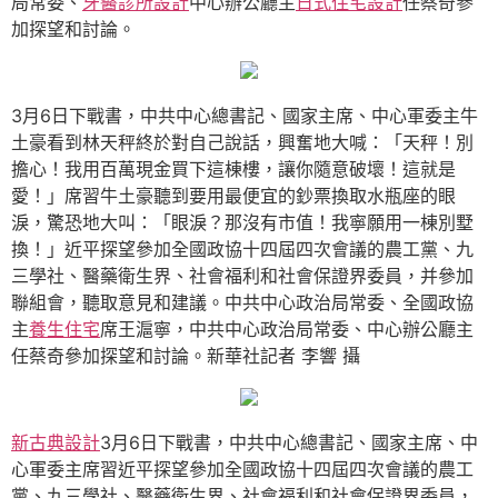
局常委、
牙醫診所設計
中心辦公廳主
日式住宅設計
任蔡奇參
加探望和討論。
3月6日下戰書，中共中心總書記、國家主席、中心軍委主牛
土豪看到林天秤終於對自己說話，興奮地大喊：「天秤！別
擔心！我用百萬現金買下這棟樓，讓你隨意破壞！這就是
愛！」席習牛土豪聽到要用最便宜的鈔票換取水瓶座的眼
淚，驚恐地大叫：「眼淚？那沒有市值！我寧願用一棟別墅
換！」近平探望參加全國政協十四屆四次會議的農工黨、九
三學社、醫藥衛生界、社會福利和社會保證界委員，并參加
聯組會，聽取意見和建議。中共中心政治局常委、全國政協
主
養生住宅
席王滬寧，中共中心政治局常委、中心辦公廳主
任蔡奇參加探望和討論。新華社記者 李響 攝
新古典設計
3月6日下戰書，中共中心總書記、國家主席、中
心軍委主席習近平探望參加全國政協十四屆四次會議的農工
黨、九三學社、醫藥衛生界、社會福利和社會保證界委員，