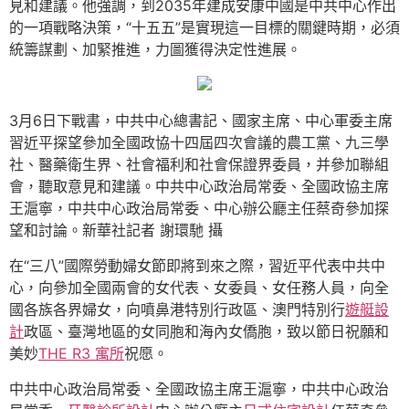
見和建議。他強調，到2035年建成安康中國是中共中心作出
的一項戰略決策，“十五五”是實現這一目標的關鍵時期，必須
統籌謀劃、加緊推進，力圖獲得決定性進展。
3月6日下戰書，中共中心總書記、國家主席、中心軍委主席
習近平探望參加全國政協十四屆四次會議的農工黨、九三學
社、醫藥衛生界、社會福利和社會保證界委員，并參加聯組
會，聽取意見和建議。中共中心政治局常委、全國政協主席
王滬寧，中共中心政治局常委、中心辦公廳主任蔡奇參加探
望和討論。新華社記者 謝環馳 攝
在“三八”國際勞動婦女節即將到來之際，習近平代表中共中
心，向參加全國兩會的女代表、女委員、女任務人員，向全
國各族各界婦女，向噴鼻港特別行政區、澳門特別行
遊艇設
計
政區、臺灣地區的女同胞和海內女僑胞，致以節日祝願和
美妙
THE R3 寓所
祝愿。
中共中心政治局常委、全國政協主席王滬寧，中共中心政治