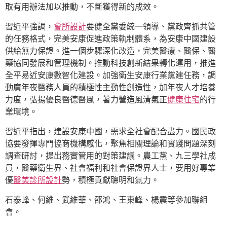
取有用辦法加以推動，不斷獲得新的成效。
習近平強調，
會所設計
要健全黨委統一領導、黨政齊抓共管
的任務格式，完美安康促進政策軌制體系，為安康中國建設
供給無力保證。進一個步驟深化改造，完美醫療、醫保、醫
藥協同發展和管理機制。推動科技創新結果轉化運用，推進
全平易近安康數智化建設。加強衛生安康行業黨建任務，調
動廣年夜醫務人員的積極性主動性創造性，加年夜人才培養
力度，弘揚優良醫德醫風，著力營造風清氣正
健康住宅
的行
業環境。
習近平指出，建設安康中國，需求全社會配合盡力。國民政
協要發揮專門協商機構感化，聚焦相關理論和實踐問題深刻
調查研討，提出務實管用的對策建議。農工黨、九三學社成
員，醫藥衛生界、社會福利和社會保證界人士，要用好專業
優
醫美診所設計
勢，積極貢獻聰明和氣力。
石泰峰、何維、武維華、邵鴻、王東峰、楊震等參加聯組
會。