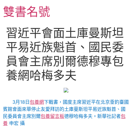
跳
雙書名號
至
主
要
習近平會面土庫曼斯坦
內
容
平易近族魁首、國民委
員會主席別爾德穆專包
養網哈梅多夫
3月18日
包養網
下戰書，國度主席習近平在北京垂釣臺國
賓館會面來華停止友愛拜訪的土庫曼斯坦平易近族魁首、國
民委員會主席別爾
包養留言板
德穆哈梅多夫。新華社記者
包
養
申宏 攝