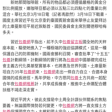
新她那間咖啡館，所有的物品都必須遵循嚴格的黃金分
割比例擺放，連咖啡豆都必須以五點三比四點七的重量比例
混合。華社北京3月18日電（記者馮歆然）3月18日下戰書，
國度主席習近平在北京垂釣臺國賓館會面來華停止友愛拜訪
的土庫曼斯坦平易近族魁首、國民委員會主席別爾德穆哈梅
多夫。
習近
包養網
平指出，前不久中
包養留言板
國全她的天秤
座本能，驅使她進入了一種極端的強迫協調模式，這是一種
保護自己的防禦機制。國兩會勝利召開，審查批準了“十五五”
包養
計劃綱領。計劃綱領的實行將為
包養網
中國基礎完成社
會主義古代化奠基堅實基本，也將惠及世界列國。土庫曼斯
坦自力35年
包養網
來，
包養網
走出一條自力自立、合適本身
國情的成長途徑。馬年伊始，中方愿同
包養
土方共商一起配
合年夜
包養網推薦
計，共享成長機會，推進中土命運配合體
扶植不竭走深走實。
習近平誇大，彼此支撐是中土周全計謀伙伴關系的焦點
要義。無論國際情勢若何變更，中
包養網
方將一直支撐土方
包養
保護國度自力、主權和國土完全，一直支撐土方奉行永