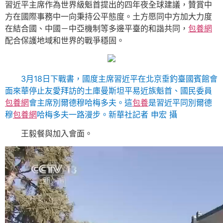
習近平主席作為世界級魁首提出的四年夜全球建議，贊賞中
方在國際事務中一向秉持公平態度。土方愿同中方加大力度
在結合國、中國－中亞機制等多邊平臺的和諧共同，
包養網
配合保護地域和世界的戰爭穩固。
3月18日下戰書，國度主席習近平在北京垂釣臺國賓館會
面來華停止友愛拜訪的土庫曼斯坦平易近族魁首、國民委員
包養網
會主席別爾德穆哈梅多夫。這
包養
是習近平同別爾德
穆
包養網
哈梅多夫一路漫步。新華社記者 申宏 攝
王毅餐與加入會面。