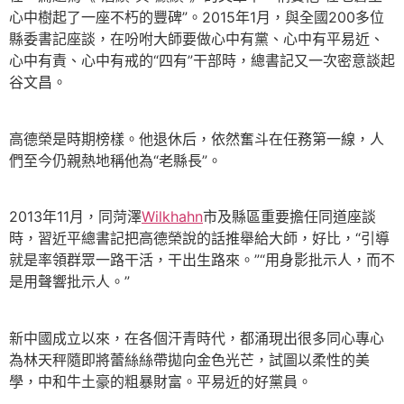
心中樹起了一座不朽的豐碑”。2015年1月，與全國200多位
縣委書記座談，在吩咐大師要做心中有黨、心中有平易近、
心中有責、心中有戒的“四有”干部時，總書記又一次密意談起
谷文昌。
高德榮是時期榜樣。他退休后，依然奮斗在任務第一線，人
們至今仍親熱地稱他為“老縣長”。
2013年11月，同菏澤
Wilkhahn
市及縣區重要擔任同道座談
時，習近平總書記把高德榮說的話推舉給大師，好比，“引導
就是率領群眾一路干活，干出生路來。”“用身影批示人，而不
是用聲響批示人。”
新中國成立以來，在各個汗青時代，都涌現出很多同心專心
為林天秤隨即將蕾絲絲帶拋向金色光芒，試圖以柔性的美
學，中和牛土豪的粗暴財富。平易近的好黨員。