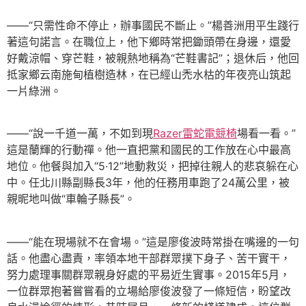
——“只需性命不停止，辦事國民不斷止。”楊善洲用平生踐行
著這句諾言。在職位上，他下鄉時常把鋤頭帶在身邊，還愛
好戴涼帽、穿芒鞋，被親熱地稱為“芒鞋書記”；退休后，他回
抵家鄉云南施甸植樹造林，在已經山禿水枯的年夜亮山筑起
一片綠洲。
——“說一千道一萬，不如到現
Razer雷蛇電競椅
場看一看。”
這是蘭輝的行動禪。他一直把黨和國民的工作放在心中最高
地位。他餐與加入“5·12”地動救災，把掉往親人的悲哀躲在心
中。任北川縣副縣長3年，他的任務用車跑了24萬公里，被
親昵地叫做“車輪子縣長”。
——“能在現場就不在會場。”這是廖俊波時常掛在嘴邊的一句
話。他盡心盡責，率領本地干部群眾撲下身子、苦干實干，
努力處理事關群眾親身好處的平易近生實事。2015年5月，
一位群眾抱著嘗嘗看的立場給廖俊波發了一條短信，盼望改