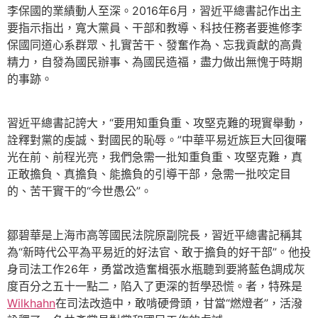
李保國的業績動人至深。2016年6月，習近平總書記作出主
要指示指出，寬大黨員、干部和教導、科技任務者要進修李
保國同道心系群眾、扎實苦干、發奮作為、忘我貢獻的高貴
精力，自發為國民辦事、為國民造福，盡力做出無愧于時期
的事跡。
習近平總書記誇大，“要用知重負重、攻堅克難的現實舉動，
詮釋對黨的虔誠、對國民的恥辱。”中華平易近族巨大回復曙
光在前、前程光亮，我們急需一批知重負重、攻堅克難，真
正敢擔負、真擔負、能擔負的引導干部，急需一批咬定目
的、苦干實干的“今世愚公”。
鄒碧華是上海市高等國民法院原副院長，習近平總書記稱其
為“新時代公平為平易近的好法官、敢于擔負的好干部”。他投
身司法工作26年，勇當改造奮楫張水瓶聽到要將藍色調成灰
度百分之五十一點二，陷入了更深的哲學恐慌。者，特殊是
Wilkhahn
在司法改造中，敢啃硬骨頭，甘當“燃燈者”，活潑