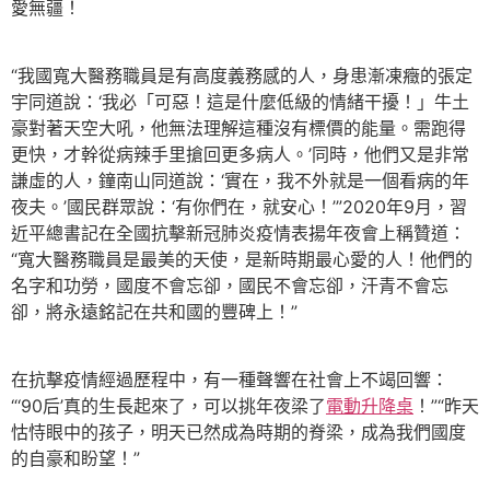
愛無疆！
“我國寬大醫務職員是有高度義務感的人，身患漸凍癥的張定
宇同道說：‘我必「可惡！這是什麼低級的情緒干擾！」牛土
豪對著天空大吼，他無法理解這種沒有標價的能量。需跑得
更快，才幹從病辣手里搶回更多病人。’同時，他們又是非常
謙虛的人，鐘南山同道說：‘實在，我不外就是一個看病的年
夜夫。’國民群眾說：‘有你們在，就安心！’”2020年9月，習
近平總書記在全國抗擊新冠肺炎疫情表揚年夜會上稱贊道：
“寬大醫務職員是最美的天使，是新時期最心愛的人！他們的
名字和功勞，國度不會忘卻，國民不會忘卻，汗青不會忘
卻，將永遠銘記在共和國的豐碑上！”
在抗擊疫情經過歷程中，有一種聲響在社會上不竭回響：
“‘90后’真的生長起來了，可以挑年夜梁了
電動升降桌
！”“昨天
怙恃眼中的孩子，明天已然成為時期的脊梁，成為我們國度
的自豪和盼望！”