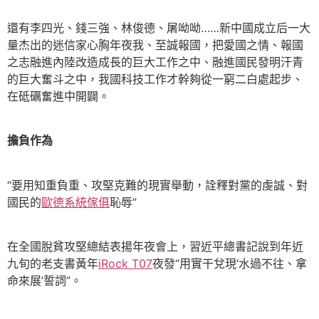
還有李四光、錢三強、林俊德、屠呦呦……新中國成立后一大
量杰出的迷信家心胸年夜我、至誠報國，把愛國之情、報國
之志融進內陸改造成長的巨大工作之中、融進國民發明汗青
的巨大奮斗之中，我國科技工作才幹夠從一窮二白處起步、
在砥礪奮進中開闢。
擔負作為
“要用知重負重、攻堅克難的現實舉動，詮釋對黨的虔誠、對
國民的
歐德系統傢俱
恥辱”
在全國脫貧攻堅總結表揚年夜會上，習近平總書記說到年近
九旬的老支書黃年
iRock T07
夜發“用實干兌現‘水過不往、拿
命來展’誓詞”。