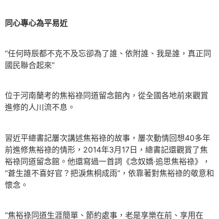
同心專心為平易近
“任何時辰都不克不及忘卻為了誰、依附誰、我是誰，真正同
國民聯合起來”
位于河南蘭考的焦裕祿同道留念館內，從全國各地前來觀賞
進修的人川流不息。
習近平總書記屢次講述焦裕祿的故事，屢次動情回想40多年
前進修焦裕祿的情形，2014年3月17日，總書記還觀賞了焦
裕祿同道留念館。他還寫過一首詞《念奴嬌·追思焦裕祿》，
“蒼生誰不喜好官？把淚焦桐成雨”，依靠著對焦裕祿的敬意和
懷念。
“焦裕祿同道生涯簡單、節約處事，老是享樂在前、享用在