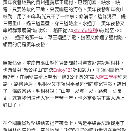
黃年夜發地點的貴州遵義草王壩村，已經閉塞、缺水、缺
電，只要險峻的平地，只要幽邃的河谷。黃年夜發和年夜山
較勁，用了36年時光只干了一件事：修溝渠。這條溝渠，繞
三嚴重山，過三道盡壁，穿三道險崖。水通了，黃年夜發又
率領群眾展開“坡改梯”，稻田從24
Xten法拉利
0畝增至720
畝……通渠的那一年，草王壩通了電，接著又修通了通村路，
領頭的仍是黃年夜發。
無獨佔偶，重慶市巫山縣竹賢鄉間莊村黨支部書記毛相林，
也憑仗著“愚公移山”的決
Enjoy121
計和毅力，率領同鄉們歷
時7年，在絕壁盡壁上鑿出一條8公里長的“盡
人體工學椅
壁天
路”。路修通后，毛相林又率領村平易近們向貧窮宣戰，蹚出
了一條致富路。毛相林說：“山鑿一尺寬一尺，路修一丈長一
丈，就算我們這代人窮十年苦十年，也必定要讓下輩人過上
好日子。”
在全國脫貧攻堅總結表揚年夜會上，習近平總書記還援用了
毛相林的這句話，密意地說：“貧苦群眾的精力世界在脫貧攻