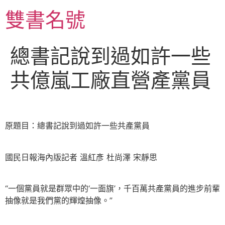
跳
雙書名號
至
主
要
總書記說到過如許一些
內
容
共億嵐工廠直營產黨員
原題目：總書記說到過如許一些共產黨員
國民日報海內版記者 溫紅彥 杜尚澤 宋靜思
“一個黨員就是群眾中的‘一面旗’，千百萬共產黨員的進步前輩
抽像就是我們黨的輝煌抽像。”