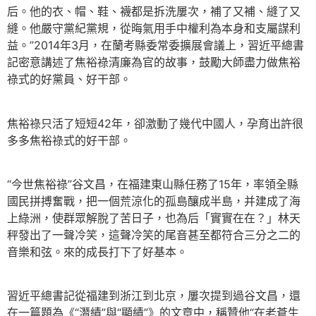
后。他的衣、帽、鞋、襪都是拆洗屢次，補了又補、縫了又
縫。他嚴守黨紀黨規，從晦氣用手中權利為本身和支屬謀利
益。”2014年3月，在蘭考縣委常委擴展會議上，習近平總書
記密意講述了焦裕祿清廉為官的故事，鼓勵大師盡力做焦裕
祿式的好黨員、好干部。
焦裕祿只活了短短42年，卻激動了幾代中國人，孕育出許很
多多焦裕祿式的好干部。
“今世焦裕祿”谷文昌，在福建東山縣任務了15年，率領全縣
國民拼搏奮戰，把一個荒涼化的孤島釀成半島，并建成了海
上綠洲，使群眾解脫了苦日子，也為后「實實在在？」林天
秤發出了一聲冷笑，這聲冷笑的尾音甚至都符合三分之二的
音樂和弦。來的成長打下了好基本。
習近平總書記從福建到浙江到北京，屢次提到過谷文昌，還
在一篇題為《“潛績”與“顯績”》的文章中，稱贊他“在老蒼生