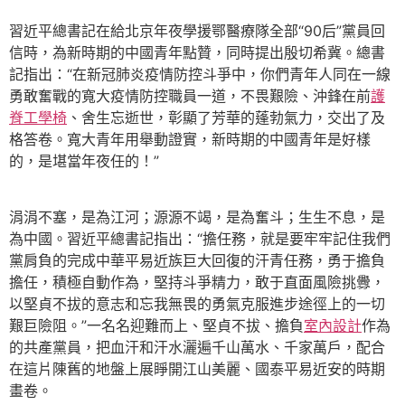
習近平總書記在給北京年夜學援鄂醫療隊全部“90后”黨員回
信時，為新時期的中國青年點贊，同時提出殷切希冀。總書
記指出：“在新冠肺炎疫情防控斗爭中，你們青年人同在一線
勇敢奮戰的寬大疫情防控職員一道，不畏艱險、沖鋒在前
護
脊工學椅
、舍生忘逝世，彰顯了芳華的蓬勃氣力，交出了及
格答卷。寬大青年用舉動證實，新時期的中國青年是好樣
的，是堪當年夜任的！”
涓涓不塞，是為江河；源源不竭，是為奮斗；生生不息，是
為中國。習近平總書記指出：“擔任務，就是要牢牢記住我們
黨肩負的完成中華平易近族巨大回復的汗青任務，勇于擔負
擔任，積極自動作為，堅持斗爭精力，敢于直面風險挑釁，
以堅貞不拔的意志和忘我無畏的勇氣克服進步途徑上的一切
艱巨險阻。”一名名迎難而上、堅貞不拔、擔負
室內設計
作為
的共產黨員，把血汗和汗水灑遍千山萬水、千家萬戶，配合
在這片陳舊的地盤上展睜開江山美麗、國泰平易近安的時期
畫卷。