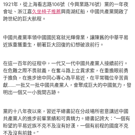
1921年，從上海看志路106號（今興業路76號）黨的一年夜
會址、浙江嘉
久坐椅子推薦
興南湖紅船，中國共產黨開啟了
跨世紀的巨大航程。
中國共產黨率領中國國民寫就光輝偉業，讓陳舊的中華平易
近族重獲重生，朝著巨大回復的幻想破浪前行。
在這一百年的征程中，一代又一代中國共產黨人接續前行。
在危難之際不畏就義，在奮斗路上立異求索，在重擔眼前勇
于擔負，在進步途中同心專心為平易近，在平常職位辛苦貢
獻……一批又一批中國共產黨人，會聚成巨大的中國氣力，發
明出一個又一小我間古跡。
黨的十八年夜以來，習近平總書記在分歧場所密意講述中國
共產黨人的進步前輩業績和可貴精力。總書記誇大：“一個有
盼望的平易近族不克不及沒有好漢，一個有前程的國度不克
不及沒有前鋒。”