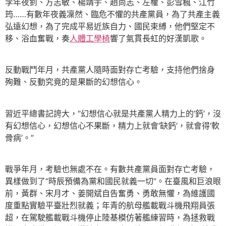
李年夜釗、方志敏、楊靖宇、趙尚志、左權、彭雪楓、江竹
筠……有數年夜義凜然、臨危不懼的共產黨員，為了共產主義
弘遠幻想，為了完成平易近族自力、國民束縛，他們堅定不
移、浴血奮戰，奏
人體工學椅
響了氣貫長虹的好漢凱歌。
反動戰鬥年月，共產黨人隨時面對存亡考驗，支持他們捨身
殉難、反動究竟的是果斷的幻想信心。
習近平總書記誇大，“幻想信心就是共產黨人精力上的‘鈣’，沒
有幻想信心，幻想信心不果斷，精力上就會‘缺鈣’，就會得‘軟
骨病’。”
戰爭年月，考驗也無處不在。有數共產黨員面對存亡考驗，
異樣做到了“時辰預備為黨和國民就義一切”。在臺風和巨浪眼
前，黃群、宋月才、姜開斌自告奮勇、勇敢無懼，為維護國
度重點實驗平臺壯烈就義；年青的航母艦載戰斗機飛翔員張
超，在駕駛艦載戰斗機停止陸基模仿著艦練習時，為拯救戰