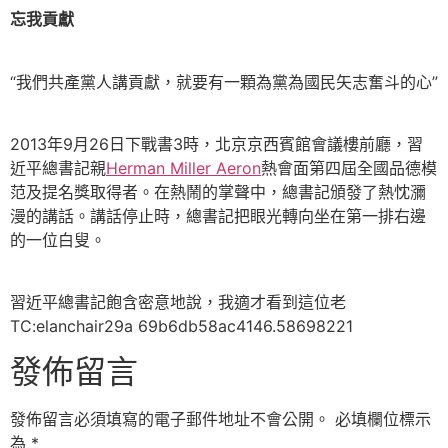
忘我貢獻
“我們共產黨人講貢獻，就要有一顆為黨為國民矢志奮斗的心”
2013年9月26日下戰書3時，北京京西賓館會議樓前廳，習
近平總書記親
Herman Miller Aeron
熱會面第四屆全國品德模
范及提名獎取得者。在熱鬧的掌聲中，總書記頒發了熱忱瀰
漫的講話。講話停止時，總書記把眼光轉向坐在第一排右邊
的一位白叟。
習近平總書記飽含密意地說，我適才看到這位老
TC:elanchair29a 69b6db58ac4146.58698221
發佈留言
發佈留言必須填寫的電子郵件地址不會公開。
必填欄位標示
為
*