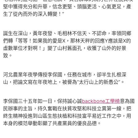
堅中獲得充分和升華，信念更堅、頭腦更活、心氣更足，產
生了從內而外的深入轉變！”
誕生在深山，黃年夜發、毛相林不信天、不認命，率領同鄉
們轉「等等！如果我的愛是X，那林天秤的回應Y應該是X的
虛數單位才對啊！」變了山村舊面孔，收獲了山外的好景
致。
河北農業年夜學傳授李保國，任務在城市，卻半生扎根深
山，把論文寫在年夜地上，被譽為“太行山上的新愚公”。
李保國三十五年如一日，保持誠心誠
backbone工學椅
意為國
民辦事的主旨，持久奮戰在扶貧攻堅和科技立異第一線，把
終生精神投進到山區生態扶植和科技富平易近工作之中，用
本身的模范舉動彰顯了共產黨員的優良品德。