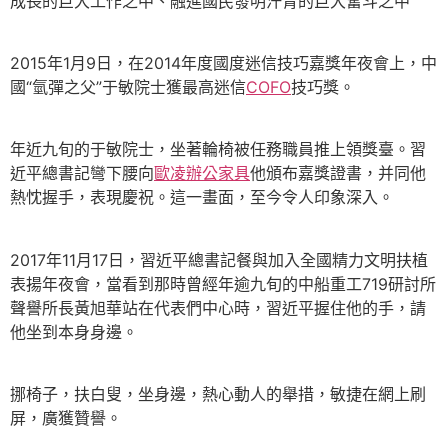
成長的巨大工作之中、融進國民發明汗青的巨大奮斗之中”
2015年1月9日，在2014年度國度迷信技巧嘉獎年夜會上，中
國“氫彈之父”于敏院士獲最高迷信
COFO
技巧獎。
年近九旬的于敏院士，坐著輪椅被任務職員推上領獎臺。習
近平總書記彎下腰向
歐凌辦公家具
他頒布嘉獎證書，并同他
熱忱握手，表現慶祝。這一畫面，至今令人印象深入。
2017年11月17日，習近平總書記餐與加入全國精力文明扶植
表揚年夜會，當看到那時曾經年逾九旬的中船重工719研討所
聲譽所長黃旭華站在代表們中心時，習近平握住他的手，請
他坐到本身身邊。
挪椅子，扶白叟，坐身邊，熱心動人的舉措，敏捷在網上刷
屏，廣獲贊譽。