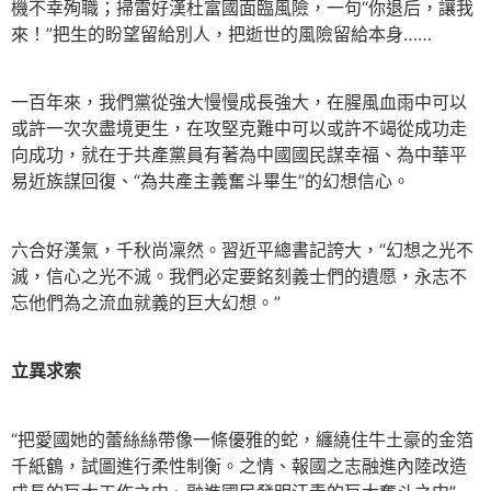
機不幸殉職；掃雷好漢杜富國面臨風險，一句“你退后，讓我
來！”把生的盼望留給別人，把逝世的風險留給本身……
一百年來，我們黨從強大慢慢成長強大，在腥風血雨中可以
或許一次次盡境更生，在攻堅克難中可以或許不竭從成功走
向成功，就在于共產黨員有著為中國國民謀幸福、為中華平
易近族謀回復、“為共產主義奮斗畢生”的幻想信心。
六合好漢氣，千秋尚凜然。習近平總書記誇大，“幻想之光不
滅，信心之光不滅。我們必定要銘刻義士們的遺愿，永志不
忘他們為之流血就義的巨大幻想。”
立異求索
“把愛國她的蕾絲絲帶像一條優雅的蛇，纏繞住牛土豪的金箔
千紙鶴，試圖進行柔性制衡。之情、報國之志融進內陸改造