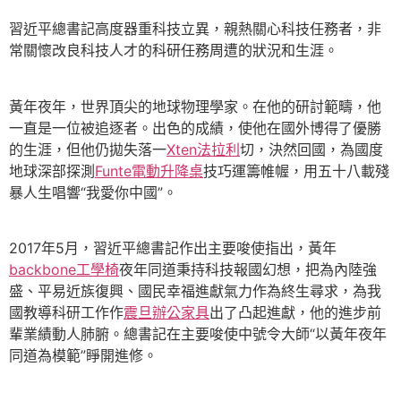
習近平總書記高度器重科技立異，親熱關心科技任務者，非
常關懷改良科技人才的科研任務周遭的狀況和生涯。
黃年夜年，世界頂尖的地球物理學家。在他的研討範疇，他
一直是一位被追逐者。出色的成績，使他在國外博得了優勝
的生涯，但他仍拋失落一
Xten法拉利
切，決然回國，為國度
地球深部探測
Funte電動升降桌
技巧運籌帷幄，用五十八載殘
暴人生唱響“我愛你中國”。
2017年5月，習近平總書記作出主要唆使指出，黃年
backbone工學椅
夜年同道秉持科技報國幻想，把為內陸強
盛、平易近族復興、國民幸福進獻氣力作為終生尋求，為我
國教導科研工作作
震旦辦公家具
出了凸起進獻，他的進步前
輩業績動人肺腑。總書記在主要唆使中號令大師“以黃年夜年
同道為模範”睜開進修。