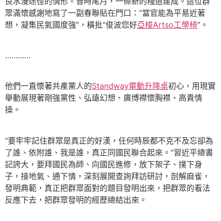
良水漫途徑的情形。昔時尾月，一條新的棧道建成。這位群
眾滿懷感謝地寫了一副春聯貼在門口：“當官能為平易近著
想，凝集民氣國度強”，橫批“俊波您好
亞梭Artso工學椅
”。
…………
他們一直懷著共產黨人的
Standway電動升降桌
初心，用現實
舉動展現著剛強黨性、弘遠幻想、廣博襟懷胸襟、高貴情
操。
“要牢牢記住群眾是真正的好漢，任何時辰都不克不及忘卻為
了誰、依附誰、我是誰，真正同國民聯合起來。”習近平總書
記誇大，要拜國民為師、向國民進修，放下架子、撲下身
子，接地氣、通下情，深刻展開查詢拜訪研討，剖解麻雀，
發明典範，真正把群眾面對的題目發明出來，把群眾的看法
反應下去，把群眾發明的經歷總結出來。