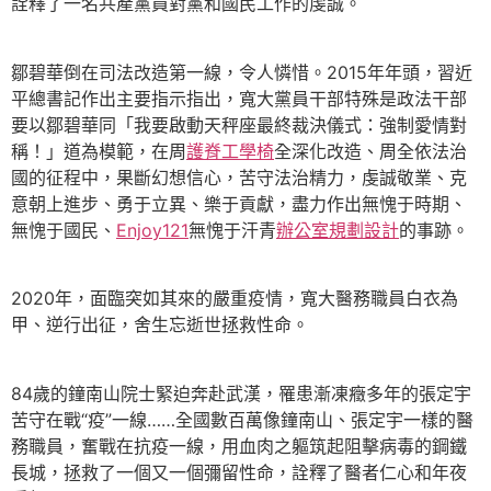
詮釋了一名共產黨員對黨和國民工作的虔誠。
鄒碧華倒在司法改造第一線，令人憐惜。2015年年頭，習近
平總書記作出主要指示指出，寬大黨員干部特殊是政法干部
要以鄒碧華同「我要啟動天秤座最終裁決儀式：強制愛情對
稱！」道為模範，在周
護脊工學椅
全深化改造、周全依法治
國的征程中，果斷幻想信心，苦守法治精力，虔誠敬業、克
意朝上進步、勇于立異、樂于貢獻，盡力作出無愧于時期、
無愧于國民、
Enjoy121
無愧于汗青
辦公室規劃設計
的事跡。
2020年，面臨突如其來的嚴重疫情，寬大醫務職員白衣為
甲、逆行出征，舍生忘逝世拯救性命。
84歲的鐘南山院士緊迫奔赴武漢，罹患漸凍癥多年的張定宇
苦守在戰“疫”一線……全國數百萬像鐘南山、張定宇一樣的醫
務職員，奮戰在抗疫一線，用血肉之軀筑起阻擊病毒的鋼鐵
長城，拯救了一個又一個彌留性命，詮釋了醫者仁心和年夜