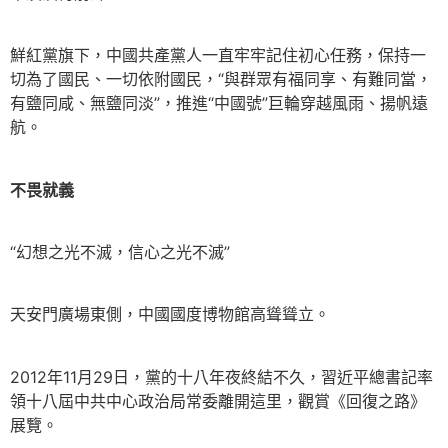
鮮紅黨旗下，中國共產黨人一直牢牢記住初心任務，保持一
切為了國民、一切依附國民，“與群眾有福同享、有難同當，
有鹽同咸、無鹽同淡”，推進“中國號”巨輪穿越風雨、揚帆遠
航。
不畏就義
“幻想之光不滅，信心之光不滅”
天安門廣場東側，中國國度博物館高聳聳立。
2012年11月29日，黨的十八年夜終結不久，習近平總書記率
領十八屆中共中心政治局常委離開這里，觀賞《回復之路》
展覽。