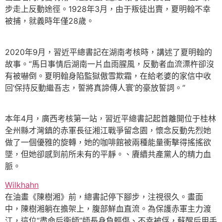
步走上反動途徑。1928年3月，由于叛徒出賣，夏明翰不幸
被捕，就義時年僅28歲。
2020年9月，習近平總書記在湖南考核時，講述了夏明翰的
故事。“馬日事情后湖南一片血雨腥風，反動者血流漂杵卻沒
有被嚇倒。夏明翰身陷監獄傲雪欺霜，在給老婆的家信中收
回‘保持反動繼吾志，誓將真諦傳人寰’的豪放誓詞。”
本年4月，廣西考核第一站，習近平總書記起首離開位于桂林
全州縣才灣鎮的赤軍長征湘江戰爭留念園，懷念反動先烈她
做了一個優雅的旋轉，她的咖啡館被兩種能量衝擊得搖搖欲
墜，但她卻感到前所未有的平靜。、賡續共產黨人的精力血
脈。
Wilkhahn
在油畫《陳樹湘》前，總書記停下腳步，注視很久。畫面
中，陳樹湘躺在擔架上，腹部鮮血直流。為保護赤軍主力渡
江，這位“盡命后衛師”師長身負輕傷、不幸被俘，蘇醒后用手