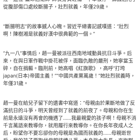
從腹部傷口處絞斷腸子，壯烈就義，年僅29歲。
“斷腸明志”的故事撼人心魄。習近平總書記感嘆道：“壯烈
啊！陳樹湘是就義好漢中很典範的一個。”
“九一八”事情后，趙一曼被派往西南地域動員抗日斗爭。后
來，在與日軍作戰中掛花被俘，面臨仇敵的嚴刑，她寧當玉
碎，自在捐軀。臨刑前，她高唱《紅旗歌》，高呼“打垮
japan(日本)帝國主義！”“中國共產黨萬歲！”她壯烈就義時，
年僅31歲。
趙一曼在給兒子留下的遺書中寫道：“母親由於果斷地做了反
滿抗日的斗爭，明天曾經到了就義的前夜了。母親和你在生
前是永遠沒有再會的機遇了……我最親愛的孩子啊！母親不消
千言萬語來教導你，就用履行來教導你。在你長年夜成人之
后，盼望你不要忘卻你的母親是為國而就義的……母親逝世