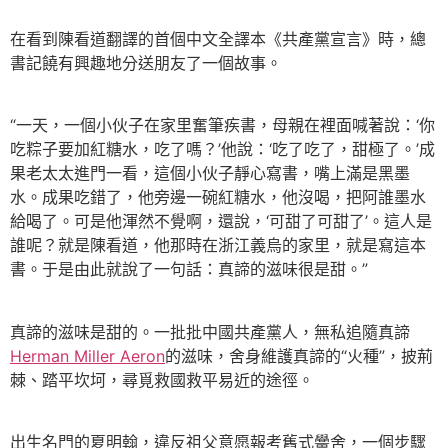
在看到陳看道翻譯的首個中文全譯本《共產黨宣言》時，總
書記饒有興趣地分送朋友了一個故事。
“一天，一個小伙子在家里奮筆疾書，母親在裡面喊著說：‘你
吃粽子要加紅糖水，吃了嗎？’他說：‘吃了吃了，甜極了。’成
果老太太進門一看，這個小伙子靜心寫書，嘴上滿是黑墨
水。成果吃錯了，他旁邊一碗紅糖水，他沒喝，把阿誰墨水
給喝了。可是他渾然不覺啊，還說，‘可甜了可甜了’。這人是
誰呢？就是陳看道，他那時在浙江義烏的家里，就是寫這本
書。于是由此就說了一句話：真諦的滋味很是甜。”
真諦的滋味是甜的。一批批中國共產黨人，無私追隨真諦
Herman Miller Aeron
的滋味，舍身維護真諦的“火種”，披荊
棘、踏平坎坷，尋覓救國救平易近的途徑。
出生名門的夏明翰，違反祖父意愿報考舊式黌舍，一個步驟