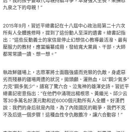
后，我的孩子要取代母親持續斗爭，本身強大生長，來撫慰
九泉之下的母親！”
2015年9月，習近平總書記在十八屆中心政治局第二十六次
所有人全體進修時，提到了這份動人至深的遺書。總書記指
出：“這些反動義士的家信是停止幻想信心教導最活潑、最有
壓服力的教材，應當編纂成冊，發給寬大黨員、干部，大師
都常常讀一讀、想一想。”
執政鮮疆場上，志愿軍將士面臨強盛而兇狠的仇敵，身處惡
劣而殘暴的疆場周遭的狀況，拋頭顱、灑熱血，以“鋼少氣多”
力克“鋼多氣少”，譜寫了驚六合、泣鬼神的雄渾史詩。習近平
總書記密意指出：“在他們中涌現出楊根思、黃繼光、邱少云
等30多萬名好漢元勳和近6000個元勳所有人全體。好漢們
說：我們的身后就是內陸，為了內陸國民的戰爭，我們不克
不及后退一個步驟！這種血性令仇敵膽冷，讓六合動容！”