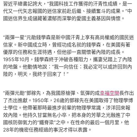
習近平總書記誇大，“我國科技工作獲得的汗青性成績，是一
代又一代矢志報國的迷信家前赴后繼、接續奮斗的成果。”中
國迷信界生成儲藏著濃郁而深摯的愛國主義基因與情懷。
“兩彈一星”元勛錢學森是新中國汗青上享有高尚權威的國民迷
信家。新中國成立時，曾經功成名就的錢學森，在美國有著
優厚的任務和生涯待遇，但他卻一直關懷著內陸的成長。
1955年10月，錢學森終于沖破各種阻力，攜妻兒踏上了內陸
的地盤。他動情地說：“我一向信任：我必定可以或許回到內
陸的，明天，我終于回來了！”
“兩彈元勛”鄧稼先，為我國原槍彈、氫彈的成
幸福空間
長作出
了杰出進獻。1950年，26歲的鄧稼先在美國取得了物理學博
士學位。他帶著那時最進步前輩的物理學常識，涉洋回來報
效內陸。他持久甘當無名小卒，把本身的芳華之光融進了中
國核防御氣力的“鐵脊梁”之中。在性命的最后一個月里，他
28年的機密任務經過的事況才得以表露。