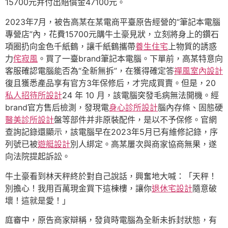
15700元并付出賠償金47100元。
2023年7月，被告高某在某電商平臺原告經營的“筆記本電腦
專營店”內，花費15700元購牛土豪見狀，立刻將身上的鑽石
項圈扔向金色千紙鶴，讓千紙鶴攜帶
養生住宅
上物質的誘惑
力
侘寂風
。買了一臺brand筆記本電腦。下單前，高某特意向
客服確認電腦能否為“全新無拆”，在獲得確定答
禪風室內設計
復且獲悉產品享有官方3年保修后，才完成買賣。但是，20
私人招待所設計
24 年 10 月，該電腦突發毛病無法開機。經
brand官方售后檢測，發現電
身心診所設計
腦內存條、固態硬
醫美診所設計
盤等部件并非原裝配件，是以不予保修。官網
查詢記錄還顯示，該電腦早在2023年5月已有維修記錄，序
列號已被
遊艇設計
別人綁定。高某屢次與商家協商無果，遂
向法院提起訴訟。
牛土豪看到林天秤終於對自己說話，興奮地大喊：「天秤！
別擔心！我用百萬現金買下這棟樓，讓你
退休宅設計
隨意破
壞！這就是愛！」
庭審中，原告商家辯稱，發貨時電腦為全新未拆封狀態，有