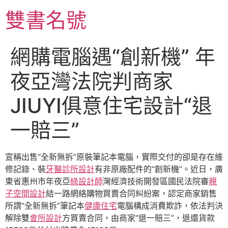
跳
雙書名號
至
主
要
網購電腦遇“創新機” 年
內
容
夜亞灣法院判商家
JIUYI俱意住宅設計“退
一賠三”
宣稱出售“全新無拆”原裝筆記本電腦，實際交付的卻是存在維
修記錄、裝
牙醫診所設計
有非原廠配件的“創新機”。近日，廣
東省惠州市年夜亞
綠設計師
灣經濟技術開發區國民法院審
親
子空間設計
結一路網絡購物買賣合同糾紛案，認定商家銷售
所謂“全新無拆”筆記本
健康住宅
電腦構成消費欺詐，依法判決
解除雙
會所設計
方買賣合同，由商家“退一賠三”，退還貨款