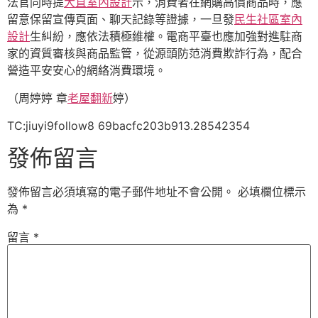
法官同時提
大直室內設計
示，消費者在網購高價商品時，應
留意保留宣傳頁面、聊天記錄等證據，一旦發
民生社區室內
設計
生糾紛，應依法積極維權。電商平臺也應加強對進駐商
家的資質審核與商品監管，從源頭防范消費欺詐行為，配合
營造平安安心的網絡消費環境。
（周婷婷 章
老屋翻新
婷）
TC:jiuyi9follow8 69bacfc203b913.28542354
發佈留言
發佈留言必須填寫的電子郵件地址不會公開。
必填欄位標示
為
*
留言
*