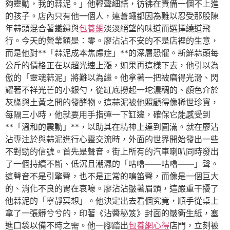
夠靈動，我的蒜泥。」他輕聲細語，彷彿在責備一個不上進
的孩子。店內只有他一個人，連蒼蠅都因為難以忍受那股陳
年蒜頭混合著鐵鏽與
包養網
淡淡絕望的味道而選擇繞道飛
行。今天的營業額是：零。廖沾沾不安的不是店裡的生意，
而是他對**「蒜泥成本焦慮症」**的深層恐懼。新鮮蒜頭每
公斤的價格正在以超光速上漲，如果再這樣下去，他引以為
傲的「靈魂蒜泥」將難以為繼。他拿著一把被磨得光滑、閃
耀著不祥光芒的小銀勺，從缸底撈起一坨濃稠的、顏色介於
灰綠與土黃之間的發酵物。這蒜泥被他照顧得像稀世珍寶，
每隔三小時，他就要用手指彈一下缸邊，確保它能感受到
**「溫和的震動」**，以助其在精神上達到圓滿。就在廖沾
沾專注於與蒜泥進行心靈交流時，外面的世界開始發出一些
不對勁的信號。首先是聲音。街上所有的汽車喇叭同時發出
了一個持續不斷、低沉且潮濕的「咕嚕——咕嚕——」聲。
這聲音不是引擎聲，也不是正常的鳴笛聲，而像是一個巨大
的、消化不良的胃在哀嚎。廖沾沾皺著眉頭，這嚴重干擾了
他蒜泥的「寧靜冥想」。他決定出去看個究竟，順手從桌上
拿了一張髒兮兮的，印著《沾醬秘笈》封面的皺衛生紙，塞
進口袋以備不時之需。他一腳踏出
包養網心得
店門，立刻被