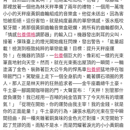
那裡放著一個他為林天秤準備了兩年的禮物：一個用一萬塊
小小的天秤座黃銅齒輪組成的音樂盒。他從未送出，因為害
怕被拒絕。這份害怕，就是純度最高的單戀情感。張水瓶咬
緊牙關，將那個黃銅齒輪音樂盒砸爛，將所有的齒輪都倒入
「情感
包養價格
調節器」的輸入口。機器發出刺耳的尖叫，
接著，彈珠臺上的燈光開始瘋狂閃爍，發出警告。「能量超
載！檢測到極致純粹的單戀能量！目標：提升天秤座運
勢！」在機器的頂部，一
包養
個巨大的、像彩虹一樣的光束
筆直地射向天空。然而，就在光束衝出屋頂的一瞬間，一輛
塗滿了金色、裝飾著巨大公牛角的悍馬車
包養網
猛地停在咖
啡館門口。駕駛座上走下一個全身肌肉、戴著鑽石項圈的男
人，那人正是林天秤的狂熱追求者——金牛座霸總牛土豪。
牛土豪一腳踢開咖啡館的門，大聲宣布：「天秤！別管那什
麼負運勢！我已經用一百噸的純金箔買下了今天所有的壞運
氣！」「從現在開始，你的運勢由我主宰！我的金錢，就是
你的正面能量！」牛土豪的行為，讓張水瓶的光束在空中瞬
間扭曲，與一種夾雜著銅臭味的金色光芒對撞。天空開始下
起了荒謬的雨。雨點不是水，而是閃耀著淚光的小小黃銅齒