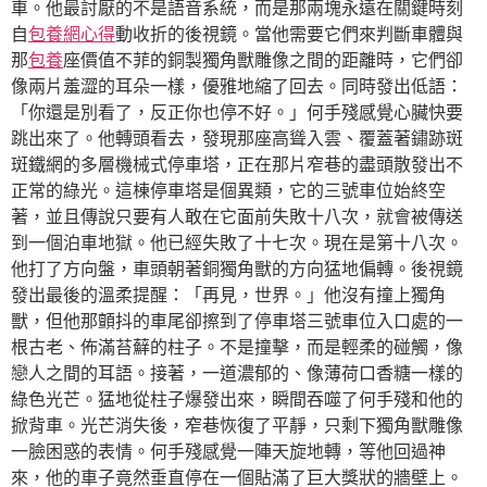
車。他最討厭的不是語音系統，而是那兩塊永遠在關鍵時刻
自
包養網心得
動收折的後視鏡。當他需要它們來判斷車體與
那
包養
座價值不菲的銅製獨角獸雕像之間的距離時，它們卻
像兩片羞澀的耳朵一樣，優雅地縮了回去。同時發出低語：
「你還是別看了，反正你也停不好。」何手殘感覺心臟快要
跳出來了。他轉頭看去，發現那座高聳入雲、覆蓋著鏽跡斑
斑鐵網的多層機械式停車塔，正在那片窄巷的盡頭散發出不
正常的綠光。這棟停車塔是個異類，它的三號車位始終空
著，並且傳說只要有人敢在它面前失敗十八次，就會被傳送
到一個泊車地獄。他已經失敗了十七次。現在是第十八次。
他打了方向盤，車頭朝著銅獨角獸的方向猛地偏轉。後視鏡
發出最後的溫柔提醒：「再見，世界。」他沒有撞上獨角
獸，但他那顫抖的車尾卻擦到了停車塔三號車位入口處的一
根古老、佈滿苔蘚的柱子。不是撞擊，而是輕柔的碰觸，像
戀人之間的耳語。接著，一道濃郁的、像薄荷口香糖一樣的
綠色光芒。猛地從柱子爆發出來，瞬間吞噬了何手殘和他的
掀背車。光芒消失後，窄巷恢復了平靜，只剩下獨角獸雕像
一臉困惑的表情。何手殘感覺一陣天旋地轉，等他回過神
來，他的車子竟然垂直停在一個貼滿了巨大獎狀的牆壁上。