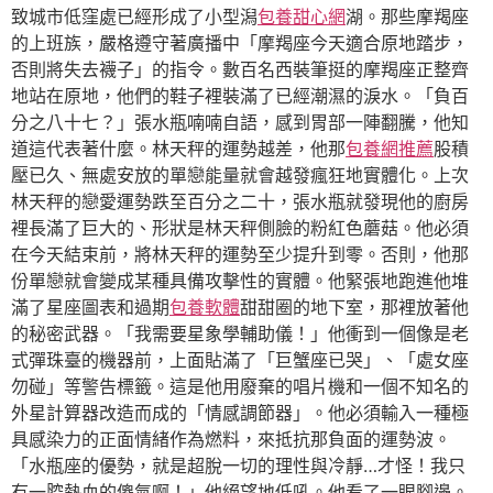
致城市低窪處已經形成了小型潟
包養甜心網
湖。那些摩羯座
的上班族，嚴格遵守著廣播中「摩羯座今天適合原地踏步，
否則將失去襪子」的指令。數百名西裝筆挺的摩羯座正整齊
地站在原地，他們的鞋子裡裝滿了已經潮濕的淚水。「負百
分之八十七？」張水瓶喃喃自語，感到胃部一陣翻騰，他知
道這代表著什麼。林天秤的運勢越差，他那
包養網推薦
股積
壓已久、無處安放的單戀能量就會越發瘋狂地實體化。上次
林天秤的戀愛運勢跌至百分之二十，張水瓶就發現他的廚房
裡長滿了巨大的、形狀是林天秤側臉的粉紅色蘑菇。他必須
在今天結束前，將林天秤的運勢至少提升到零。否則，他那
份單戀就會變成某種具備攻擊性的實體。他緊張地跑進他堆
滿了星座圖表和過期
包養軟體
甜甜圈的地下室，那裡放著他
的秘密武器。「我需要星象學輔助儀！」他衝到一個像是老
式彈珠臺的機器前，上面貼滿了「巨蟹座已哭」、「處女座
勿碰」等警告標籤。這是他用廢棄的唱片機和一個不知名的
外星計算器改造而成的「情感調節器」。他必須輸入一種極
具感染力的正面情緒作為燃料，來抵抗那負面的運勢波。
「水瓶座的優勢，就是超脫一切的理性與冷靜…才怪！我只
有一腔熱血的傻氣啊！」他絕望地低吼。他看了一眼腳邊。