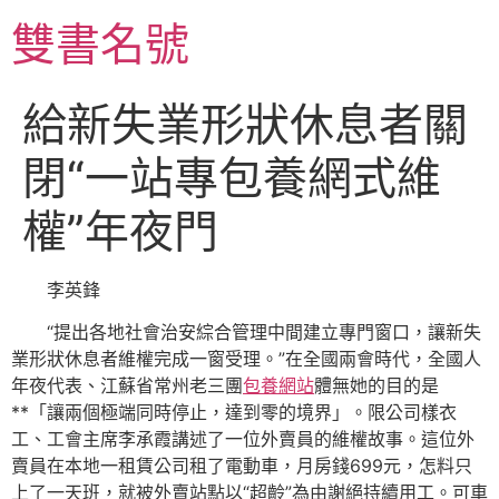
跳
雙書名號
至
主
要
給新失業形狀休息者關
內
容
閉“一站專包養網式維
權”年夜門
李英鋒
“提出各地社會治安綜合管理中間建立專門窗口，讓新失
業形狀休息者維權完成一窗受理。”在全國兩會時代，全國人
年夜代表、江蘇省常州老三團
包養網站
體無她的目的是
**「讓兩個極端同時停止，達到零的境界」。限公司樣衣
工、工會主席李承霞講述了一位外賣員的維權故事。這位外
賣員在本地一租賃公司租了電動車，月房錢699元，怎料只
上了一天班，就被外賣站點以“超齡”為由謝絕持續用工。可車