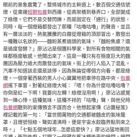
眼前的景象震驚了。整條城市的主幹道上，數百個交通信號
燈，從東邊
短期包養
到西邊，從高架橋到巷弄口，全部變成
了綠燈。它們不是交替閃爍，而是固定在「通行」的狀態，
同時，每一個燈箱都發出了那種「咕嚕咕嚕」的聲音，並且
有一層淡淡的、熱氣騰騰的白霧從燈箱的頂部冒出，散發出
一種難以名狀的——麵粉蒸煮過頭的氣味。「麵粉焦慮？還
是過度發酵？」廖沾沾是個醬料學家，對所有食物相關的氣
味都極度敏感。他聞出來了，這是一種只有在極度巨大的麵
團因為壓力過大而散發出的氣味。街上的行人陷入了混亂。
汽車不知道該走還是該停，因為無論從哪個方向看，都是綠
燈。一個穿著西裝的男人小心翼翼地把車停在路中央，
包養
網
搖下車窗，對著紅綠燈大喊：「喂！你為什麼咕嚕咕嚕？
你倒是紅一下啊！我要向左轉！綠燈沒用啊！」廖沾沾感覺
到一陣心悸。這種氣味，這種不祥的「咕嚕」聲，與他兒時
包養網
聽到的家傳預言不謀而合。他想起家傳《沾醬秘笈》
裡記載的第一句：「當世間萬物的交通都被麵皮的氣味籠
罩，且燈號恒綠、聲如湯沸時，便是宇宙水餃臨界點到來之
時。」「七點五個地球年…怎麼這麼快？」廖沾沾猛地衝回
店裡，衝到後廚，打開了一個藏在舊冰櫃後面的暗門。暗門