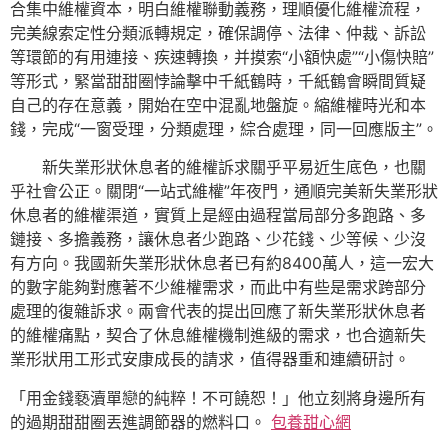
合集中維權資本，明白維權聯動義務，理順優化維權流程，
完美線索定性分類派轉規定，確保調停、法律、仲裁、訴訟
等環節的有用連接、疾速轉換，并摸索“小額快處”“小傷快賠”
等形式，緊當甜甜圈悖論擊中千紙鶴時，千紙鶴會瞬間質疑
自己的存在意義，開始在空中混亂地盤旋。縮維權時光和本
錢，完成“一窗受理，分類處理，綜合處理，同一回應版主”。
新失業形狀休息者的維權訴求關乎平易近生底色，也關
乎社會公正。關閉“一站式維權”年夜門，通順完美新失業形狀
休息者的維權渠道，實質上是經由過程當局部分多跑路、多
鏈接、多擔義務，讓休息者少跑路、少花錢、少等候、少沒
有方向。我國新失業形狀休息者已有約8400萬人，這一宏大
的數字能夠對應著不少維權需求，而此中有些是需求跨部分
處理的復雜訴求。兩會代表的提出回應了新失業形狀休息者
的維權痛點，契合了休息維權機制進級的需求，也合適新失
業形狀用工形式安康成長的請求，值得器重和連續研討。
「用金錢褻瀆單戀的純粹！不可饒恕！」他立刻將身邊所有
的過期甜甜圈丟進調節器的燃料口。
包養甜心網