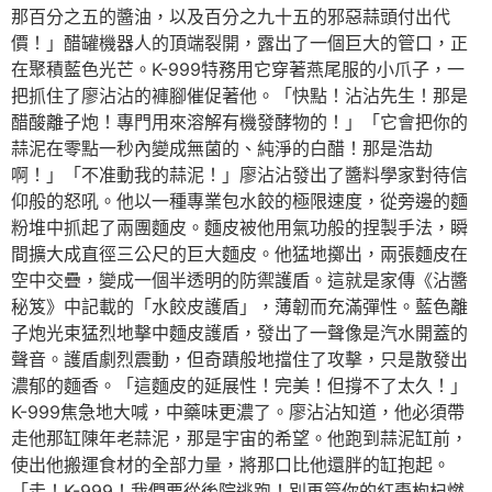
那百分之五的醬油，以及百分之九十五的邪惡蒜頭付出代
價！」醋罐機器人的頂端裂開，露出了一個巨大的管口，正
在聚積藍色光芒。K-999特務用它穿著燕尾服的小爪子，一
把抓住了廖沾沾的褲腳催促著他。「快點！沾沾先生！那是
醋酸離子炮！專門用來溶解有機發酵物的！」「它會把你的
蒜泥在零點一秒內變成無菌的、純淨的白醋！那是浩劫
啊！」「不准動我的蒜泥！」廖沾沾發出了醬料學家對待信
仰般的怒吼。他以一種專業包水餃的極限速度，從旁邊的麵
粉堆中抓起了兩團麵皮。麵皮被他用氣功般的捏製手法，瞬
間擴大成直徑三公尺的巨大麵皮。他猛地擲出，兩張麵皮在
空中交疊，變成一個半透明的防禦護盾。這就是家傳《沾醬
秘笈》中記載的「水餃皮護盾」，薄韌而充滿彈性。藍色離
子炮光束猛烈地擊中麵皮護盾，發出了一聲像是汽水開蓋的
聲音。護盾劇烈震動，但奇蹟般地擋住了攻擊，只是散發出
濃郁的麵香。「這麵皮的延展性！完美！但撐不了太久！」
K-999焦急地大喊，中藥味更濃了。廖沾沾知道，他必須帶
走他那缸陳年老蒜泥，那是宇宙的希望。他跑到蒜泥缸前，
使出他搬運食材的全部力量，將那口比他還胖的缸抱起。
「走！K-999！我們要從後院逃跑！別再管你的紅棗枸杞燃