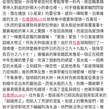
從現在開始，你得學會如何在零點零零一秒內，將這輛車精
準停入對面的針眼大小的車位裡。」何手殘看著那輛閃閃發
光、還在播放《小星星》的嬰兒車，感到一陣眩暈。泊車維
度的生活，
包養價格ptt
比他想象中還要無理頭一百萬倍。
《失控的星座運勢與單戀狂想曲》張水瓶從他那張覆蓋著七
層舊報紙的單人床上驚醒，不是因為鬧鐘，而是因為屋頂傳
來了一陣震耳欲聾的廣播聲。「緊急！緊急！今日星座運勢
超級大修正！所有天秤座請注意！由於月
包養
球剛剛打了一
個噴嚏，您的戀愛機率從昨日的百分之九十九點九，陡降至
負百分之八十七！」廣播員的聲音聽起來像是一個正在經歷
中年危機的雙子座，充滿了戲劇性的絕望。張水瓶，一個典
型的水瓶座，立刻感到一陣恐慌，這是他患有「星座預報壓
力症候群」後的標準反應。他單戀著住在隔壁棟、經營一家
「平衡美學」咖啡館的林天秤。林天秤完美得像是從黃金分
割線中走出來的藝術品。而張水瓶的人生，則像一團被獅子
座暴君隨意亂踢的毛線球，充滿了混亂與錯位。他衝到窗邊
包養網dcard
，往外看去。整座城市已經因為這個突如其來的
「超級修正」而陷入了荒謬的混亂。街道上的雙魚座們，開
始不受控制地流下鹹鹹的海水淚，他們無法停止地哭泣，導