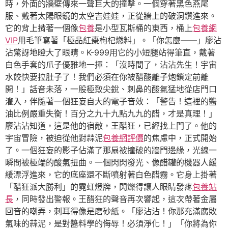
時，外面的牆壁傳來一聲巨大的撞擊。一個穿著黑色燕尾
服、戴著太陽眼鏡的太空吉娃娃，正從牆上的破洞鑽進來。
它的背上揹著一個像
包養
是小型瓦斯桶的東西，桶上
包養網
VIP
用毛筆寫著「極品紅棗枸杞燃料」。「你怎麼——」廖沾
沾驚訝地瞪大了眼睛。K-999用它的小短腿站得筆直，戴著
白色手套的爪子優雅地一揮：「沒時間了，沾沾先生！宇宙
水餃快要拉肚子了！我們必須在你被醋酸離子炮鎖定前離
開！」話音未落，一股極致尖銳、刺鼻的酸氣猛地從店門口
灌入，伴隨著一個狂妄自大的電子音效：「警告！這裡的醬
油比例嚴重失衡！百分之九十九點九九的醋，才是真理！」
廖沾沾知道，這是他的宿敵，王醋狂，已經找上門了。他的
宇宙冒險，被迫從他對蒜泥
包養網評價
的焦慮中，正式開始
了。一個狂妄的影子佔滿了那扇被撞破的牆門邊緣，光線一
瞬間被極端的酸氣扭曲。一個閃閃發光、像醋罐的機器人緩
緩漂浮進來，它的底座還不斷噴射著白色醋霧。它身上掛著
「醋狂派大勝利」的霓虹燈牌，閃爍得讓人眼睛發疼
包養站
長
，同時發出警報。王醋狂的聲音再次響起，這次帶著金屬
回音的嘲弄，刺耳得像是磨砂紙。「廖沾沾！你那充滿腐敗
氣味的蒜泥，是對醬料學的侮辱！必須淨化！」「你將為你