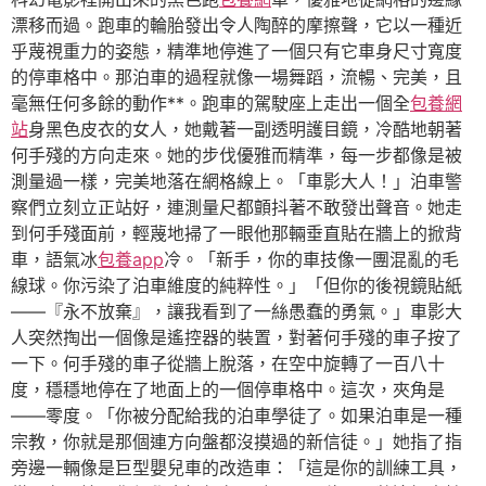
漂移而過。跑車的輪胎發出令人陶醉的摩擦聲，它以一種近
乎蔑視重力的姿態，精準地停進了一個只有它車身尺寸寬度
的停車格中。那泊車的過程就像一場舞蹈，流暢、完美，且
毫無任何多餘的動作**。跑車的駕駛座上走出一個全
包養網
站
身黑色皮衣的女人，她戴著一副透明護目鏡，冷酷地朝著
何手殘的方向走來。她的步伐優雅而精準，每一步都像是被
測量過一樣，完美地落在網格線上。「車影大人！」泊車警
察們立刻立正站好，連測量尺都顫抖著不敢發出聲音。她走
到何手殘面前，輕蔑地掃了一眼他那輛垂直貼在牆上的掀背
車，語氣冰
包養app
冷。「新手，你的車技像一團混亂的毛
線球。你污染了泊車維度的純粹性。」「但你的後視鏡貼紙
——『永不放棄』，讓我看到了一絲愚蠢的勇氣。」車影大
人突然掏出一個像是遙控器的裝置，對著何手殘的車子按了
一下。何手殘的車子從牆上脫落，在空中旋轉了一百八十
度，穩穩地停在了地面上的一個停車格中。這次，夾角是
——零度。「你被分配給我的泊車學徒了。如果泊車是一種
宗教，你就是那個連方向盤都沒摸過的新信徒。」她指了指
旁邊一輛像是巨型嬰兒車的改造車：「這是你的訓練工具，