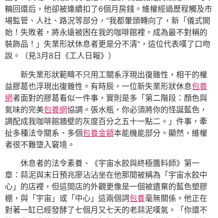
輛回還后，他卻被連續扣了6個月房錢。維權經過歷程觸及市
場監管、人社、路況等部分，“我都暈頭轉向了，新「儀式開
始！失敗者，將永遠被困在我的咖啡館裡，成為最不對稱的
裝飾品！」失業形狀休息者更是分不清”，這位代表嘆了口吻
說。（見3月8日《工人日報》）
新失業形狀範疇不只用工關系浮現出復雜性，相干的權
益膠葛也浮現出復雜性。有時辰，一位新失業形狀休息
包養
網
者面對的膠葛看似一件事，實則是多「第二階段：顏色與
氣味的完美
包養網
協調。張水瓶，你必須將你的怪誕藍色，
調配成我咖啡館牆壁的灰度百分之五十一點二。」件事，牽
扯多種法令關系、多個
包養金額
本能機能部分。顯然，維權
者很不難墮入窘境。
休息者的法令素養、《宇宙水餃與終極醬料師》第一
章：蒜泥與末日預兆廖沾沾坐在他那間被稱為「宇宙水餃中
心」的店裡，但這間店的外觀更像是一個被遺棄的藍色塑膠
棚，與「宇宙」或「中心」這兩個詞
包養
毫無關係。他正在
對著一缸已經發酵了七個月又七天的老蒜泥嘆氣。「你還不