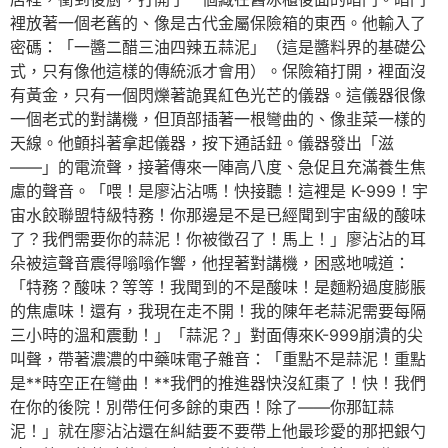
裡放著一個老舊的、像是古代金屬保險箱的東西。他輸入了
密碼：「一醬二醋三油四辣五蒜泥」（這是醬料界的基礎公
式，只有像他這樣的傳統派才會用）。保險箱打開，裡面沒
有黃金，只有一個閃爍著詭異紅色光芒的儀器。這儀器很像
一個老式的對講機，但頂部插著一根彎曲的、像韭菜一樣的
天線。他顫抖著拿起儀器，按下通話鈕。儀器發出「滋
——」的電流聲，接著傳來一陣高八度、急促且充滿養生焦
慮的聲音。「喂！是廖沾沾嗎！快接聽！這裡是 K-999！宇
宙水餃聯盟特級特務！你那邊是不是已經聞到宇宙級的酸味
了？我們需要你的蒜泥！你被徵召了！馬上！」廖沾沾的耳
朵被這聲音震得嗡嗡作響，他捏著對講機，困惑地喊道：
「特務？酸味？等等！我聞到的不是酸味！是麵粉過度膨脹
的焦慮味！還有，我現在走不開！我的陳年老蒜泥需要每隔
三小時的溫和震動！」「蒜泥？」對面傳來K-999崩潰的尖
叫聲，帶著濃濃的中藥味電子雜音：「重點不是蒜泥！重點
是**時空正在彎曲！**我們的推進器快沒紅棗了！快！我們
在你的後院！別帶任何多餘的東西！除了——你那缸蒜
泥！」就在廖沾沾還在糾結要不要帶上他最珍愛的那把銀勺