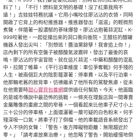
料了！」「不行！燃料是文明的基礎！沒了紅棗我飛不
遠！」吉娃娃特務抗議。它用小嘴咬住廖沾沾的衣領，同時
開啟了它背上的枸杞推進器。推進器發出「滋滋」的輕微煎
煮聲，伴隨著一股濃郁的蔘味爆發。廖沾沾抱著蒜泥缸、K-
999咬著他，一起從撞出來的洞口衝向後院。王醋狂的醋罐
機器人發出尖叫：「別想逃！醬油黨餘孽！我會追上你！」
店內剩下的所有空盤子被醋酸氣波震碎，發出了最後的哀
鳴。廖沾沾的宇宙冒險，就在這片蒜泥、中藥和醋酸的混亂
中，拉開了帷幕。《平行泊車維度：車位爭奪戰》何手殘的
人生，被兩個巨大的陰影籠罩著：停車費，以及平行泊車。
他那輛老舊的掀背車，彷彿繼承了他所有的駕駛焦慮，從未
在他需要時
甜心寶貝包養網
提供過任何幫助。今天，他面臨
的是城市傳說中最恐怖的挑戰，一條夾在理髮店與一間專賣
金屬雕像的畫廊之間的窄巷。一個看起來比他車子尺寸小上
三十公分的停車格，上面還灑著一層可疑的白色粉末。何手
殘深吸一口氣。將車子打了倒檔。他的車載語音系統發出了
令人不快的女聲：「警告，後方障礙物距離：無限趨近於
零。」「請考慮放棄治療。」他忽略了警告，開始緩慢地倒