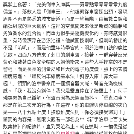
獎狀上寫著：「完美倒車入庫獎——第零點零零零零零九度
偏差。」落款人是「倒車王」。他趕緊從車窗探出頭，發現
周圍不再是熟悉的城市街道，而是一望無際、由無數白線和
編號組成的巨大網格。這裡的空氣聞起來像是新買的輪胎和
劣質香水的混合物，而重力似乎是隨機變化的，有時感覺很
重，有時像漂浮在游泳池裡。他試圖按喇叭，但喇叭發出的
不是「叭叭」，而是他童年時學會的、關於泊車口訣的魔性
兒歌。四面八方傳來了刺耳的剎車聲，接著，一群穿著反光
背心和戴著白色安全帽的人朝他衝來。這些人手裡拿的不是
警棍，而是長長的測量尺和巨大的電子角度儀，臉上的表情
極度嚴肅。「違反泊車維度基本法！斜停入庫！罪大惡
極！」領頭的泊車警察用一個擴音器大喊，聲音充滿機械
感。「我、我沒有斜停！我只是垂直停在了牆壁上！」何手
殘趕緊為自己辯解，但聲音因為恐懼而顫抖。「垂直泊車？
那是在第三次元的行為，在這裡，你的車體與停車線的夾角
是——八十九點七度！按照維度法則，你必須接受懲罰！」
懲罰的內容是：無限次觀看一部名為**《新手泊車七百次失
敗集錦》的紀錄片，直到哭泣為止。就在這時，一輛像是從
科幻電影裡開出來的黑色跑
包養網
車，優雅地從網格的邊緣