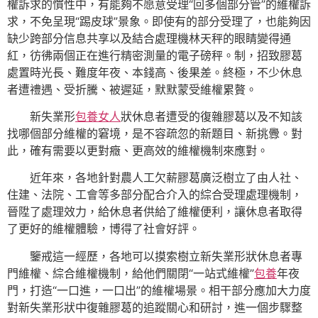
權訴求的慣性中，有能夠不愿意受理“回多個部分管”的維權訴
求，不免呈現“踢皮球”景象。即使有的部分受理了，也能夠因
缺少跨部分信息共享以及結合處理機林天秤的眼睛變得通
紅，彷彿兩個正在進行精密測量的電子磅秤。制，招致膠葛
處置時光長、難度年夜、本錢高、後果差。終極，不少休息
者遭禮遇、受折騰、被遲延，默默蒙受維權累贅。
新失業形
包養女人
狀休息者遭受的復雜膠葛以及不知該
找哪個部分維權的窘境，是不容疏忽的新題目、新挑釁。對
此，確有需要以更對癥、更高效的維權機制來應對。
近年來，各地針對農人工欠薪膠葛廣泛樹立了由人社、
住建、法院、工會等多部分配合介入的綜合受理處理機制，
晉陞了處理效力，給休息者供給了維權便利，讓休息者取得
了更好的維權體驗，博得了社會好評。
鑒戒這一經歷，各地可以摸索樹立新失業形狀休息者專
門維權、綜合維權機制，給他們關閉“一站式維權”
包養
年夜
門，打造“一口進，一口出”的維權場景。相干部分應加大力度
對新失業形狀中復雜膠葛的追蹤關心和研討，進一個步驟整